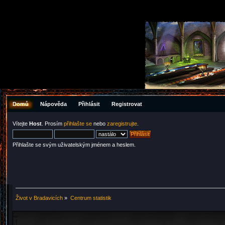
Domů
Nápověda
Přihlásit
Registrovat
Vítejte
Host
. Prosím
přihlašte se
nebo
zaregistrujte
.
Přihlašte se svým uživatelským jménem a heslem.
Život v Bradavicích
»
Centrum statistik