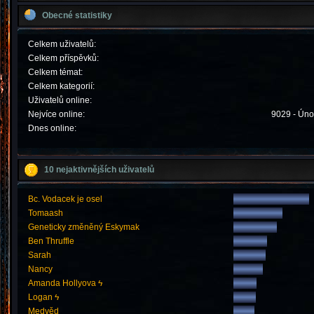
Obecné statistiky
Celkem uživatelů:
Celkem příspěvků:
Celkem témat:
Celkem kategorií:
Uživatelů online:
Nejvíce online:
9029 - Úno
Dnes online:
10 nejaktivnějších uživatelů
Bc. Vodacek je osel
Tomaash
Geneticky změněný Eskymak
Ben Thruffle
Sarah
Nancy
Amanda Hollyova ϟ
Logan ϟ
Medvěd