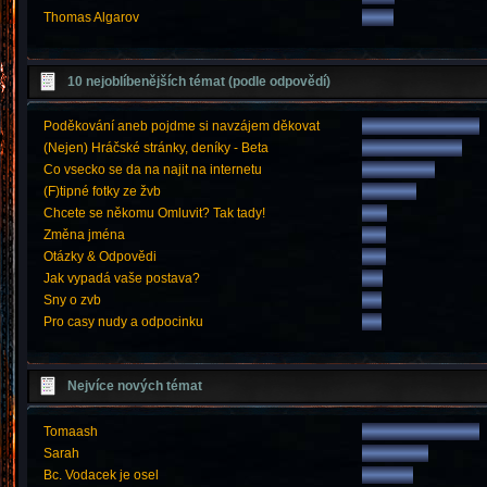
Thomas Algarov
10 nejoblíbenějších témat (podle odpovědí)
Poděkování aneb pojdme si navzájem děkovat
(Nejen) Hráčské stránky, deníky - Beta
Co vsecko se da na najit na internetu
(F)tipné fotky ze žvb
Chcete se někomu Omluvit? Tak tady!
Změna jména
Otázky & Odpovědi
Jak vypadá vaše postava?
Sny o zvb
Pro casy nudy a odpocinku
Nejvíce nových témat
Tomaash
Sarah
Bc. Vodacek je osel