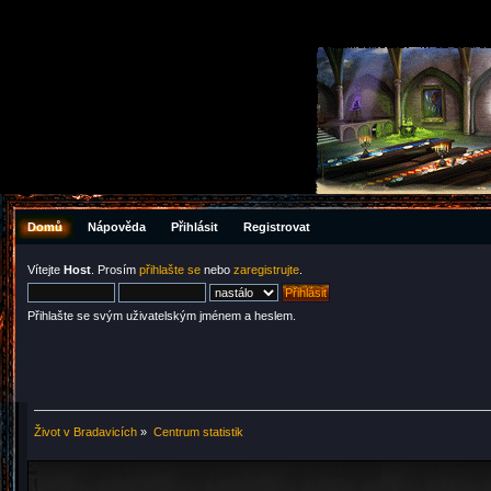
Domů
Nápověda
Přihlásit
Registrovat
Vítejte
Host
. Prosím
přihlašte se
nebo
zaregistrujte
.
Přihlašte se svým uživatelským jménem a heslem.
Život v Bradavicích
»
Centrum statistik