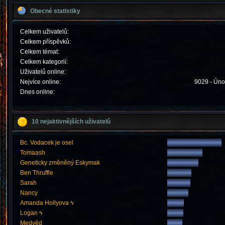
Obecné statistiky
Celkem uživatelů:
Celkem příspěvků:
Celkem témat:
Celkem kategorií:
Uživatelů online:
Nejvíce online:
9029 - Úno
Dnes online:
10 nejaktivnějších uživatelů
Bc. Vodacek je osel
Tomaash
Geneticky změněný Eskymak
Ben Thruffle
Sarah
Nancy
Amanda Hollyova ϟ
Logan ϟ
Medvěd