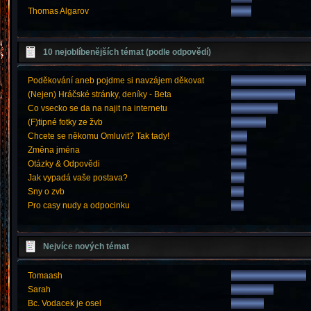
Thomas Algarov
10 nejoblíbenějších témat (podle odpovědí)
Poděkování aneb pojdme si navzájem děkovat
(Nejen) Hráčské stránky, deníky - Beta
Co vsecko se da na najit na internetu
(F)tipné fotky ze žvb
Chcete se někomu Omluvit? Tak tady!
Změna jména
Otázky & Odpovědi
Jak vypadá vaše postava?
Sny o zvb
Pro casy nudy a odpocinku
Nejvíce nových témat
Tomaash
Sarah
Bc. Vodacek je osel