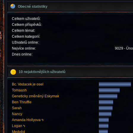
Obecné statistiky
Celkem uživatelů:
Celkem příspěvků:
Celkem témat:
Celkem kategorií:
Uživatelů online:
Nejvíce online:
9029 - Úno
Dnes online:
10 nejaktivnějších uživatelů
Bc. Vodacek je osel
Tomaash
Geneticky změněný Eskymak
Ben Thruffle
Sarah
Nancy
Amanda Hollyova ϟ
Logan ϟ
Medvěd