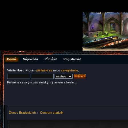
Domů
Nápověda
Přihlásit
Registrovat
Vítejte
Host
. Prosím
přihlašte se
nebo
zaregistrujte
.
Přihlašte se svým uživatelským jménem a heslem.
Život v Bradavicích
»
Centrum statistik