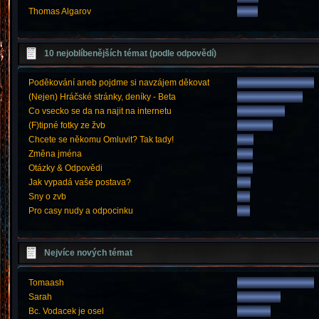
Thomas Algarov
10 nejoblíbenějších témat (podle odpovědí)
Poděkování aneb pojdme si navzájem děkovat
(Nejen) Hráčské stránky, deníky - Beta
Co vsecko se da na najit na internetu
(F)tipné fotky ze žvb
Chcete se někomu Omluvit? Tak tady!
Změna jména
Otázky & Odpovědi
Jak vypadá vaše postava?
Sny o zvb
Pro casy nudy a odpocinku
Nejvíce nových témat
Tomaash
Sarah
Bc. Vodacek je osel