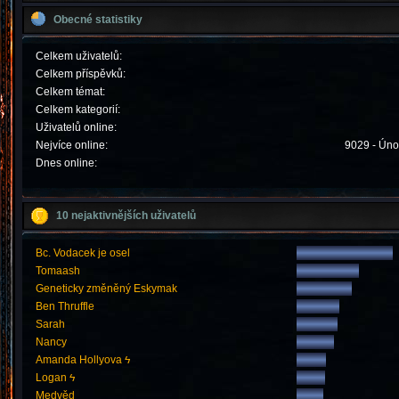
Obecné statistiky
Celkem uživatelů:
Celkem příspěvků:
Celkem témat:
Celkem kategorií:
Uživatelů online:
Nejvíce online:
9029 - Úno
Dnes online:
10 nejaktivnějších uživatelů
Bc. Vodacek je osel
Tomaash
Geneticky změněný Eskymak
Ben Thruffle
Sarah
Nancy
Amanda Hollyova ϟ
Logan ϟ
Medvěd