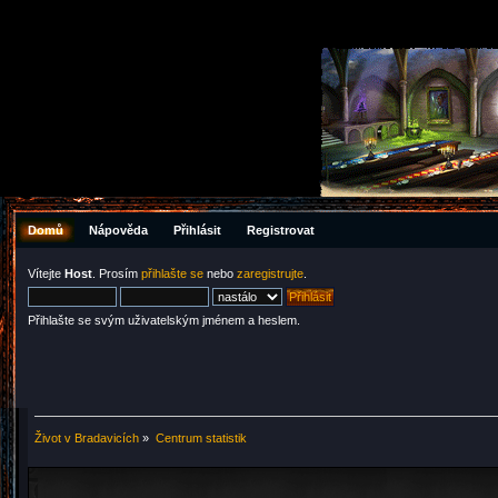
Domů
Nápověda
Přihlásit
Registrovat
Vítejte
Host
. Prosím
přihlašte se
nebo
zaregistrujte
.
Přihlašte se svým uživatelským jménem a heslem.
Život v Bradavicích
»
Centrum statistik