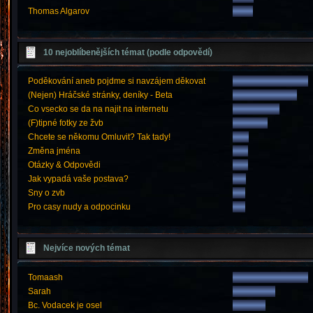
Thomas Algarov
10 nejoblíbenějších témat (podle odpovědí)
Poděkování aneb pojdme si navzájem děkovat
(Nejen) Hráčské stránky, deníky - Beta
Co vsecko se da na najit na internetu
(F)tipné fotky ze žvb
Chcete se někomu Omluvit? Tak tady!
Změna jména
Otázky & Odpovědi
Jak vypadá vaše postava?
Sny o zvb
Pro casy nudy a odpocinku
Nejvíce nových témat
Tomaash
Sarah
Bc. Vodacek je osel