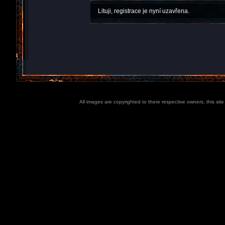
Lituji, registrace je nyní uzavřena.
All images are copyrighted to there respective owners, this sit