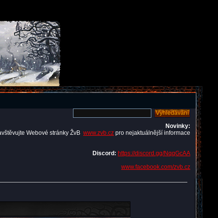
Novinky:
avštěvujte Webové stránky ŽvB
www.zvb.cz
pro nejaktuálnější informace
Discord:
https://discord.gg/NqqGcAA
www.facebook.com/zvb.cz