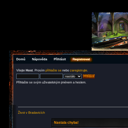
Domů
Nápověda
Přihlásit
Registrovat
Vítejte
Host
. Prosím
přihlašte se
nebo
zaregistrujte
.
Přihlašte se svým uživatelským jménem a heslem.
Život v Bradavicích
Nastala chyba!