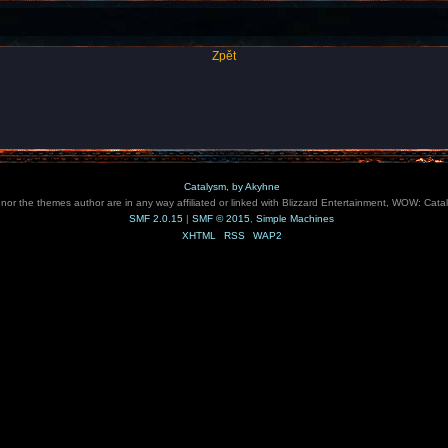
Zpět
Catalysm, by Akyhne
e nor the themes author are in any way affiliated or linked with Blizzard Entertainment, WOW: Cata
SMF 2.0.15
|
SMF © 2015
,
Simple Machines
XHTML
RSS
WAP2