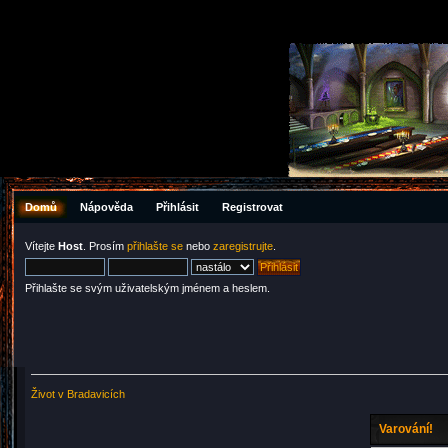
Domů
Nápověda
Přihlásit
Registrovat
Vítejte
Host
. Prosím
přihlašte se
nebo
zaregistrujte
.
Přihlašte se svým uživatelským jménem a heslem.
Život v Bradavicích
Varování!