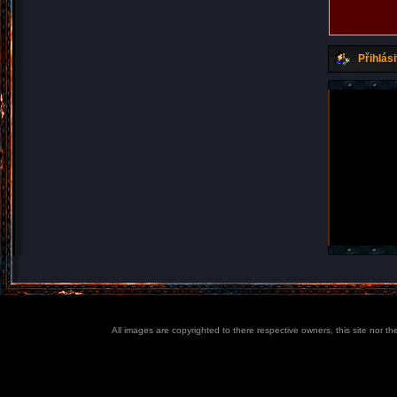
Přihlási
All images are copyrighted to there respective owners, this site nor t