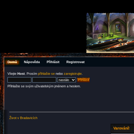
Domů
Nápověda
Přihlásit
Registrovat
Vítejte
Host
. Prosím
přihlašte se
nebo
zaregistrujte
.
Přihlašte se svým uživatelským jménem a heslem.
Život v Bradavicích
Varování!