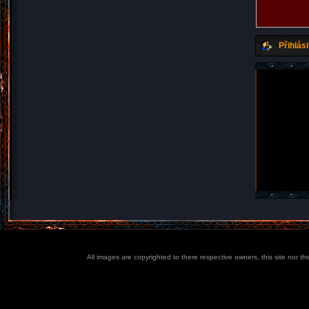
Přihlási
All images are copyrighted to there respective owners, this site nor t