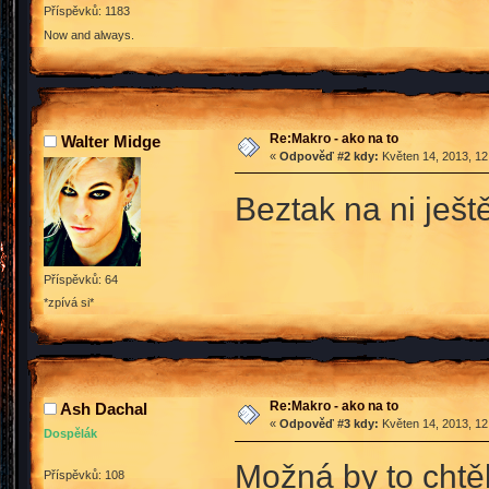
Příspěvků: 1183
Now and always.
Re:Makro - ako na to
Walter Midge
«
Odpověď #2 kdy:
Květen 14, 2013, 12
Beztak na ni ješ
Příspěvků: 64
*zpívá si*
Re:Makro - ako na to
Ash Dachal
«
Odpověď #3 kdy:
Květen 14, 2013, 12
Dospělák
Možná by to chtěl
Příspěvků: 108