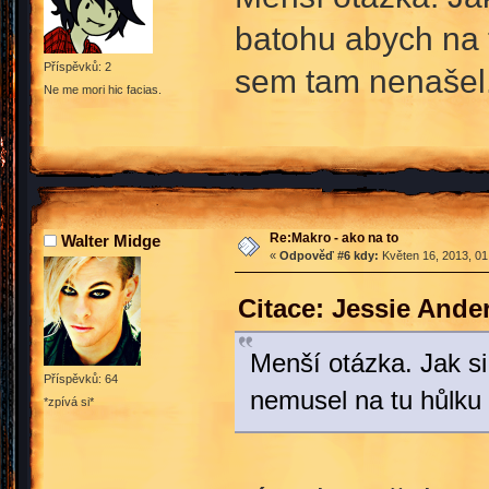
batohu abych na t
Příspěvků: 2
sem tam nenašel
Ne me mori hic facias.
Re:Makro - ako na to
Walter Midge
«
Odpověď #6 kdy:
Květen 16, 2013, 01
Citace: Jessie Ande
Menší otázka. Jak si
Příspěvků: 64
nemusel na tu hůlku 
*zpívá si*