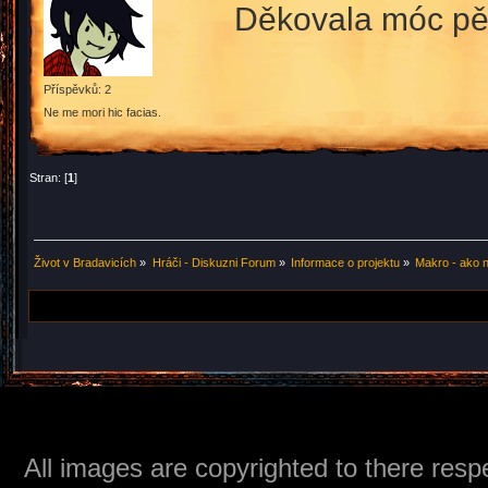
Děkovala móc p
Příspěvků: 2
Ne me mori hic facias.
Stran: [
1
]
Život v Bradavicích
»
Hráči - Diskuzni Forum
»
Informace o projektu
»
Makro - ako n
All images are copyrighted to there respe