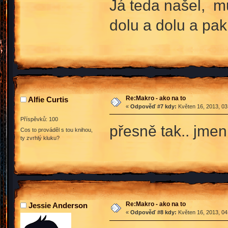
Já teda našel, mu
dolu a dolu a pak
Re:Makro - ako na to
Alfie Curtis
«
Odpověď #7 kdy:
Květen 16, 2013, 03
Příspěvků: 100
přesně tak.. jme
Cos to prováděl s tou knihou,
ty zvrhlý kluku?
Re:Makro - ako na to
Jessie Anderson
«
Odpověď #8 kdy:
Květen 16, 2013, 04