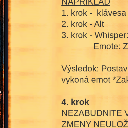
NAPRÍKLAD
1. krok - klávesa
2. krok - Alt
3. krok - Whispe
Emote: Zakrú
Výsledok: Postav
vykoná emot *Zak
4. krok
NEZABUDNITE V
ZMENY NEULOŽ