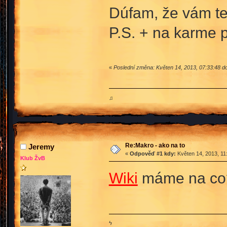
Dúfam, že vám t
P.S. + na karme 
«
Poslední změna: Květen 14, 2013, 07:33:48 d
♫
Re:Makro - ako na to
Jeremy
«
Odpověď #1 kdy:
Květen 14, 2013, 11
Klub ŽvB
Wiki
máme na c
ϟ