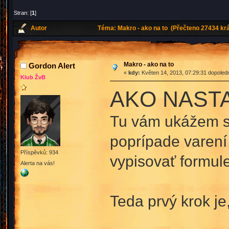
Stran: [
1
]
Autor
Téma: Makro - ako na to (Přečteno 27434 krá
Makro - ako na to
Gordon Alert
«
kdy:
Květen 14, 2013, 07:29:31 dopoled
Klub ŽvB
AKO NAST
Tu vám ukážem str
poprípade varení 
Příspěvků: 934
vypisovať formule
Alerta na vás!
Teda prvý krok je