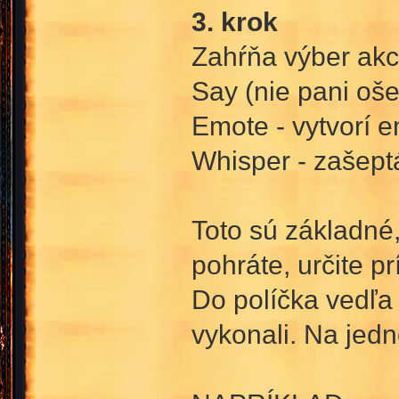
3. krok
Zahŕňa výber akc
Say (nie pani oše
Emote - vytvorí 
Whisper - zašep
Toto sú základné, 
pohráte, určite pr
Do políčka vedľa 
vykonali. Na jedn