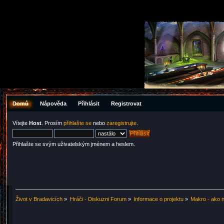
Domů
Nápověda
Přihlásit
Registrovat
Vítejte
Host
. Prosím
přihlašte se
nebo
zaregistrujte
.
Přihlašte se svým uživatelským jménem a heslem.
Život v Bradavicích
»
Hráči - Diskuzni Forum
»
Informace o projektu
»
Makro - ako n