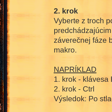
2. krok
Vyberte z troch 
predchádzajúcim k
záverečnej fáze 
makro.
NAPRÍKLAD
1. krok - klávesa
2. krok - Ctrl
Výsledok: Po stl