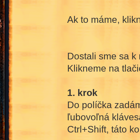
Ak to máme, klik
Dostali sme sa k 
Klikneme na tlač
1. krok
Do políčka zadám
ľubovoľná klávesa
Ctrl+Shift, táto 