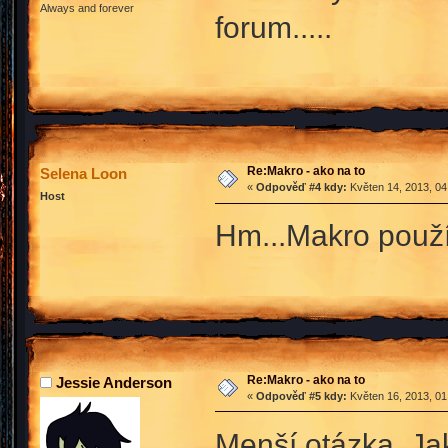
Always and forever
forum.....
Re:Makro - ako na to
Selena Loon
«
Odpověď #4 kdy:
Květen 14, 2013, 04
Host
Hm...Makro použí
Re:Makro - ako na to
Jessie Anderson
«
Odpověď #5 kdy:
Květen 16, 2013, 01
Menší otázka. Jak