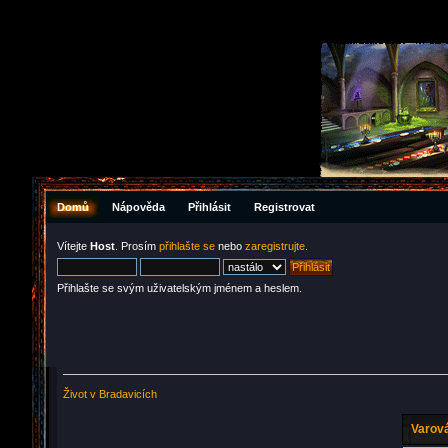
Domů
Nápověda
Přihlásit
Registrovat
Vítejte
Host
. Prosím
přihlašte se
nebo
zaregistrujte
.
Přihlašte se svým uživatelským jménem a heslem.
Život v Bradavicích
Varová