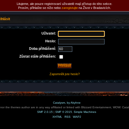
Litujeme, ale pouze registrovaní uživatelé mají přístup do této sekce.
Prosím, přihlašte se níže nebo
zaregistujte
na Život v Bradavicích.
ihlásit
Uživatel:
Heslo:
Doba přihlášení:
Zůstat stále přihlášen:
Zapomněli jste heslo?
Catalysm, by Akyhne
e nor the themes author are in any way affiliated or linked with Blizzard Entertainment, WOW: Cata
SMF 2.0.15
|
SMF © 2015
,
Simple Machines
XHTML
RSS
WAP2