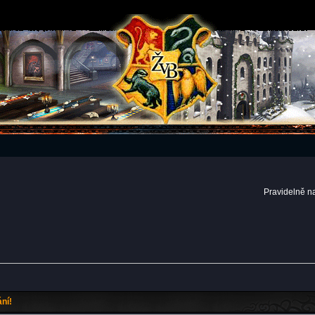
Pravidelně n
ní!