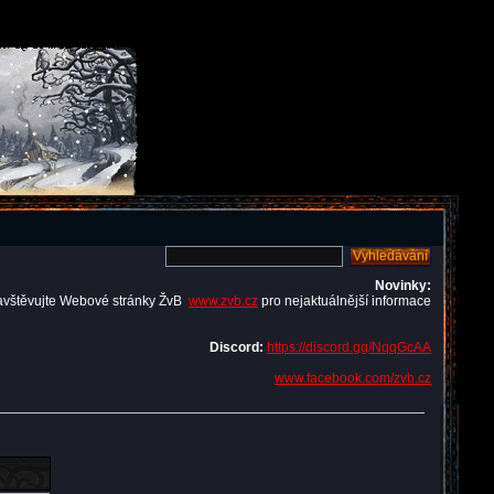
Novinky:
avštěvujte Webové stránky ŽvB
www.zvb.cz
pro nejaktuálnější informace
Discord:
https://discord.gg/NqqGcAA
www.facebook.com/zvb.cz