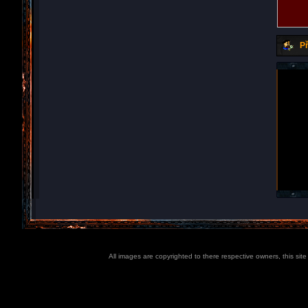
Př
All images are copyrighted to there respective owners, this sit