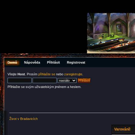
Domů
Nápověda
Přihlásit
Registrovat
Vítejte
Host
. Prosím
přihlašte se
nebo
zaregistrujte
.
Přihlašte se svým uživatelským jménem a heslem.
Život v Bradavicích
Varování!