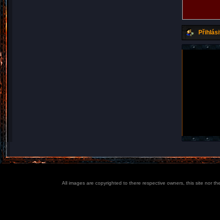
Přihlási
All images are copyrighted to there respective owners, this site nor t