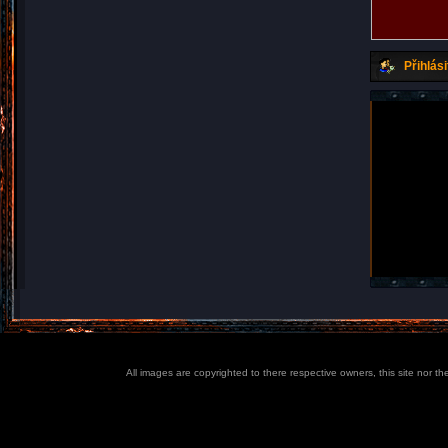
Přihlási
All images are copyrighted to there respective owners, this site nor t