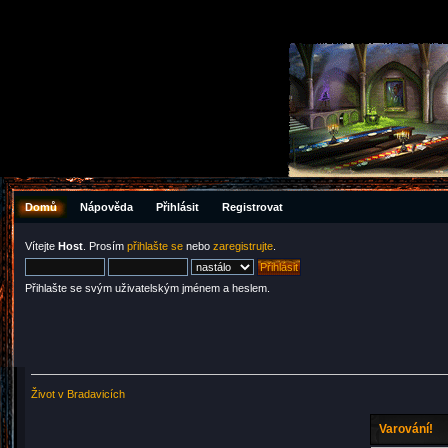
Domů
Nápověda
Přihlásit
Registrovat
Vítejte
Host
. Prosím
přihlašte se
nebo
zaregistrujte
.
Přihlašte se svým uživatelským jménem a heslem.
Život v Bradavicích
Varování!