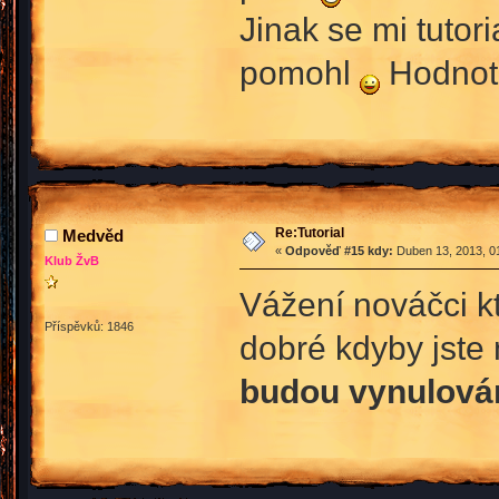
Jinak se mi tutor
pomohl
Hodnot
Re:Tutorial
Medvěd
«
Odpověď #15 kdy:
Duben 13, 2013, 01
Klub ŽvB
Vážení nováčci kt
Příspěvků: 1846
dobré kdyby jste
budou vynulová