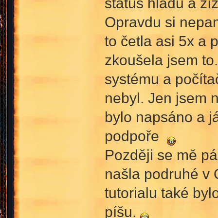
status hladu a ží
Opravdu si nepam
to četla asi 5x a
zkoušela jsem to
systému a počíta
nebyl. Jen jsem 
bylo napsáno a j
podpoře
Později se mě pár
našla podruhé v 
tutorialu také by
píšu.