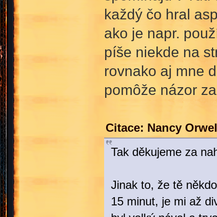
každý čo hral asp
ako je napr. pou
píše niekde na st
rovnako aj mne d
pomôže názor za
Citace: Nancy Orwel
Tak děkujeme za nah
Jinak to, že tě někdo
15 minut, je mi až di