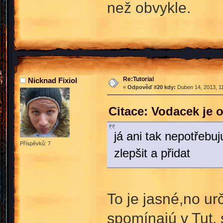
než obvykle.
Re:Tutorial
Nicknad Fixiol
«
Odpověď #20 kdy:
Duben 14, 2013, 11
Citace: Vodacek je 
já ani tak nepotřebuju
Příspěvků: 7
zlepšit a přidat
To je jasné,no urč
spomínajú v Tut.