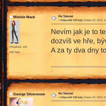
Re:Tutorial
Mitchie Mack
«
Odpověď #23 kdy:
Duben 15, 2013, 12
Nevím jak je to t
dozvíš ve hře, bý
Příspěvků: 103
A za ty dva dny t
Kličí Klek
~
Re:Tutorial
George Silversnow
«
Odpověď #24 kdy:
Duben 15, 2013, 01