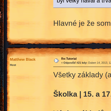
byl velký nával a trv
Hlavné je že som 
Re:Tutorial
Matthew Black
«
Odpověď #21 kdy:
Duben 14, 2013, 12
Host
Všetky základy (a
Školka | 15. a 1