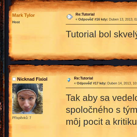
Re:Tutorial
Mark Tylor
«
Odpověď #16 kdy:
Duben 13, 2013, 02
Host
Tutorial bol skvel
Re:Tutorial
Nicknad Fixiol
«
Odpověď #17 kdy:
Duben 14, 2013, 10
Tak aby sa vedel
spoločného s tým 
Příspěvků: 7
môj pocit a kritiku