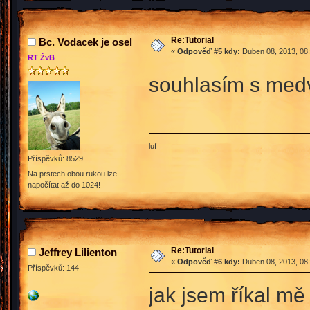
Re:Tutorial
Bc. Vodacek je osel
«
Odpověď #5 kdy:
Duben 08, 2013, 08:
RT ŽvB
souhlasím s me
luf
Příspěvků: 8529
Na prstech obou rukou lze
napočítat až do 1024!
Re:Tutorial
Jeffrey Lilienton
«
Odpověď #6 kdy:
Duben 08, 2013, 08:
Příspěvků: 144
______
jak jsem říkal mě