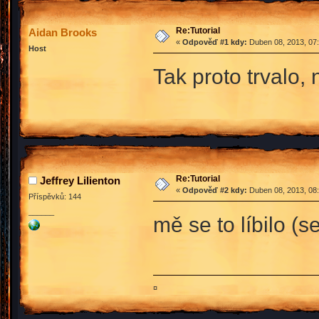
Re:Tutorial
Aidan Brooks
«
Odpověď #1 kdy:
Duben 08, 2013, 07:
Host
Tak proto trvalo,
Re:Tutorial
Jeffrey Lilienton
«
Odpověď #2 kdy:
Duben 08, 2013, 08:
Příspěvků: 144
______
mě se to líbilo (
¤