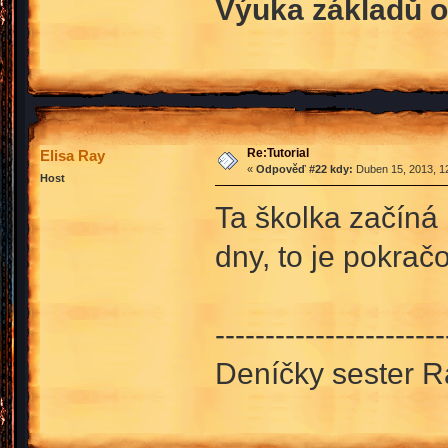
Výuka základů o
Re:Tutorial
Elisa Ray
«
Odpověď #22 kdy:
Duben 15, 2013, 12
Host
Ta školka začíná 
dny, to je pokra
-----------------------
Deníčky sester 