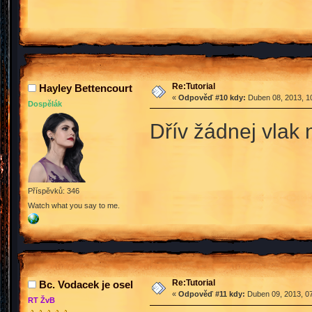
Re:Tutorial
Hayley Bettencourt
«
Odpověď #10 kdy:
Duben 08, 2013, 10
Dospělák
Dřív žádnej vlak 
Příspěvků: 346
Watch what you say to me.
Re:Tutorial
Bc. Vodacek je osel
«
Odpověď #11 kdy:
Duben 09, 2013, 07
RT ŽvB