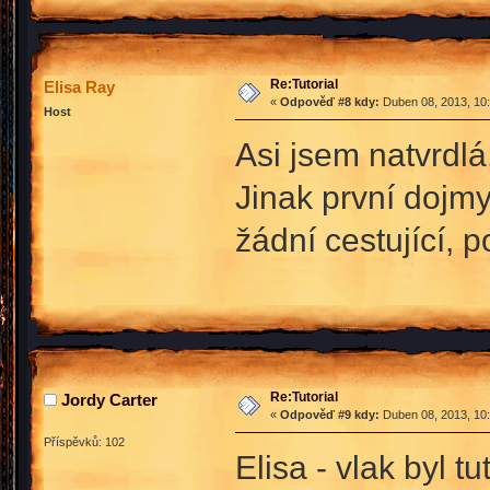
Re:Tutorial
Elisa Ray
«
Odpověď #8 kdy:
Duben 08, 2013, 10:
Host
Asi jsem natvrdlá
Jinak první dojmy
žádní cestující, 
Re:Tutorial
Jordy Carter
«
Odpověď #9 kdy:
Duben 08, 2013, 10:
Příspěvků: 102
Elisa - vlak byl tu