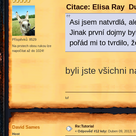
Citace: Elisa Ray D
Asi jsem natvrdlá, a
Jinak první dojmy byl
Příspěvků: 8529
pořád mi to tvrdilo,
Na prstech obou rukou lze
napočítat až do 1024!
byli jste všichni 
luf
Re:Tutorial
David Sames
«
Odpověď #12 kdy:
Duben 09, 2013, 01
Host