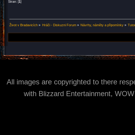
Stran: [
1
]
Život v Bradavicích
»
Hráči - Diskuzni Forum
»
Návrhy, náměty a připomínky
»
Tutor
All images are copyrighted to there respe
with Blizzard Entertainment, WOW: 