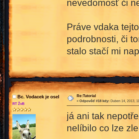
nevedomosť či ne
Práve vdaka tejto
podrobnosti, či t
stalo stačí mi na
Re:Tutorial
Bc. Vodacek je osel
«
Odpověď #18 kdy:
Duben 14, 2013, 11
RT ŽvB
já ani tak nepotře
nelíbilo co lze zle