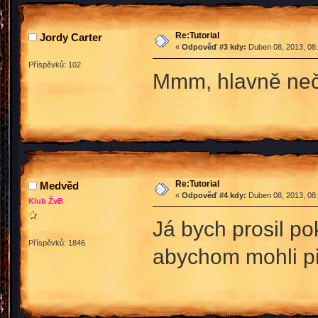
Re:Tutorial
Jordy Carter
«
Odpověď #3 kdy:
Duben 08, 2013, 08:
Příspěvků: 102
Mmm, hlavně ne
Re:Tutorial
Medvěd
«
Odpověď #4 kdy:
Duben 08, 2013, 08:
Klub ŽvB
Já bych prosil p
Příspěvků: 1846
abychom mohli př