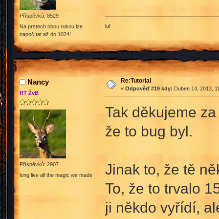
Příspěvků: 8529
luf
Na prstech obou rukou lze
napočítat až do 1024!
Re:Tutorial
Nancy
«
Odpověď #19 kdy:
Duben 14, 2013, 11
RT ŽvB
Tak děkujeme za
že to bug byl.
Jinak to, že tě ně
Příspěvků: 2907
long live all the magic we made
To, že to trvalo 1
ji někdo vyřídí, a