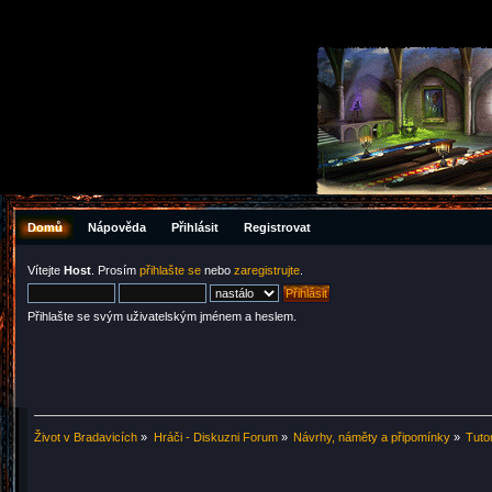
Domů
Nápověda
Přihlásit
Registrovat
Vítejte
Host
. Prosím
přihlašte se
nebo
zaregistrujte
.
Přihlašte se svým uživatelským jménem a heslem.
Život v Bradavicích
»
Hráči - Diskuzni Forum
»
Návrhy, náměty a připomínky
»
Tutor