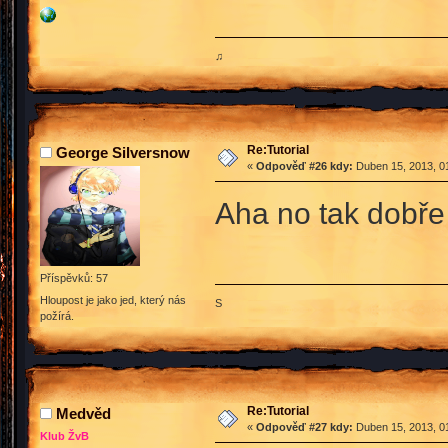
♫
Re:Tutorial
George Silversnow
«
Odpověď #26 kdy:
Duben 15, 2013, 01
Aha no tak dobře 
Příspěvků: 57
Hloupost je jako jed, který nás
S
požírá.
Re:Tutorial
Medvěd
«
Odpověď #27 kdy:
Duben 15, 2013, 01
Klub ŽvB