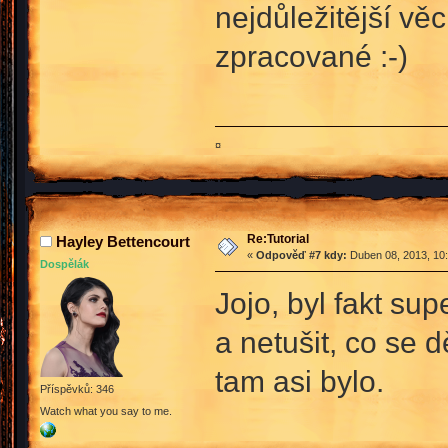
nejdůležitější vě
zpracované :-)
¤
Re:Tutorial
Hayley Bettencourt
«
Odpověď #7 kdy:
Duben 08, 2013, 10:
Dospělák
Jojo, byl fakt sup
a netušit, co se d
tam asi bylo.
Příspěvků: 346
Watch what you say to me.