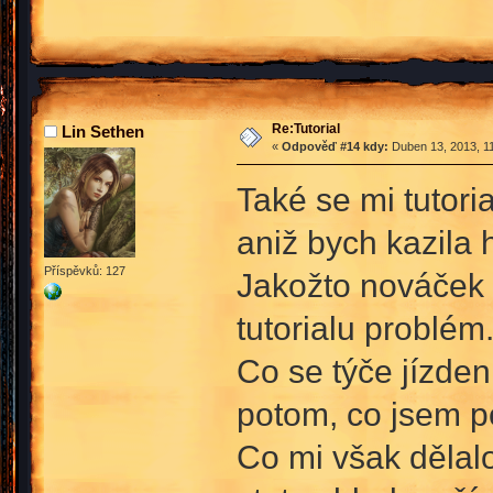
Re:Tutorial
Lin Sethen
«
Odpověď #14 kdy:
Duben 13, 2013, 11
Také se mi tutorial
aniž bych kazila
Příspěvků: 127
Jakožto nováček 
tutorialu problém
Co se týče jízden
potom, co jsem p
Co mi však dělalo