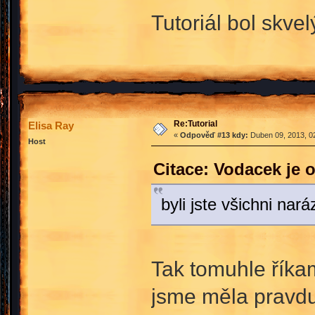
Tutoriál bol skve
Re:Tutorial
Elisa Ray
«
Odpověď #13 kdy:
Duben 09, 2013, 02
Host
Citace: Vodacek je 
byli jste všichni nar
Tak tomuhle říka
jsme měla pravdu