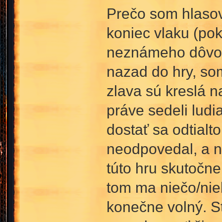
Prečo som hlasov
koniec vlaku (pok
neznámeho dôvodu
nazad do hry, som
zlava sú kreslá n
práve sedeli ludi
dostať sa odtialt
neodpovedal, a n
túto hru skutočne
tom ma niečo/niek
konečne volný. S