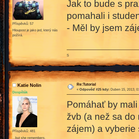
Jak to bude s pra
pomahali i student
Příspěvků: 57
- Měl by jsem záj
Hloupost je jako jed, který nás
požírá.
S
Re:Tutorial
Katie Nolin
«
Odpověď #25 kdy:
Duben 15, 2013, 01
Dospělák
Pomáhať by mali 
žvb (a než sa do
zájem) a vyberie s
Příspěvků: 481
...but she remembers.