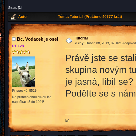
Stran: [
1
]
Autor
Téma: Tutorial (Přečteno 40777 krát)
Tutorial
Bc. Vodacek je osel
«
kdy:
Duben 08, 2013, 07:16:19 odpoled
RT ŽvB
Právě jste se stal
skupina novým tut
je jasná, líbil s
Podělte se s námi
Příspěvků: 8529
Na prstech obou rukou lze
napočítat až do 1024!
luf