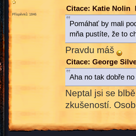
Citace: Katie Nolin
Příspěvků: 1846
Pomáhať by mali podľ
mňa pustíte, že to c
Pravdu máš
Citace: George Sil
Aha no tak dobře no 
Neptal jsi se blb
zkušeností. Osob