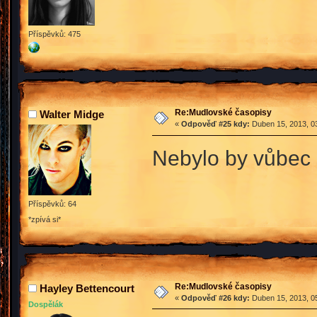
Příspěvků: 475
Re:Mudlovské časopisy
Walter Midge
«
Odpověď #25 kdy:
Duben 15, 2013, 03
Nebylo by vůbec 
Příspěvků: 64
*zpívá si*
Re:Mudlovské časopisy
Hayley Bettencourt
«
Odpověď #26 kdy:
Duben 15, 2013, 05
Dospělák