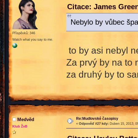
Citace: James Gree
Nebylo by vůbec špa
Příspěvků: 346
Watch what you say to me.
to by asi nebyl n
Za prvý by na to 
za druhý by to s
Re:Mudlovské časopisy
Medvěd
«
Odpověď #27 kdy:
Duben 15, 2013, 05
Klub ŽvB