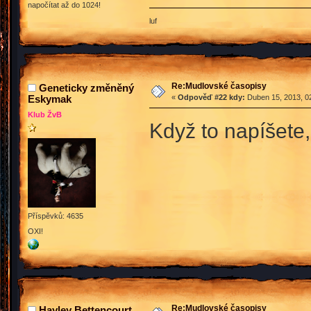
napočítat až do 1024!
luf
Re:Mudlovské časopisy
Geneticky změněný
Eskymak
«
Odpověď #22 kdy:
Duben 15, 2013, 02
Klub ŽvB
Když to napíšete, 
Příspěvků: 4635
OXI!
Re:Mudlovské časopisy
Hayley Bettencourt