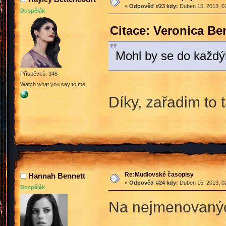
«
Odpověď #23 kdy:
Duben 15, 2013, 02
Dospělák
Citace: Veronica Be
Mohl by se do každýh
Příspěvků: 346
Watch what you say to me.
Díky, zařadim to
Re:Mudlovské časopisy
Hannah Bennett
«
Odpověď #24 kdy:
Duben 15, 2013, 02
Dospělák
Na nejmenovanýc