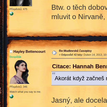
Btw. o těch dobo
Příspěvků: 475
mluvit o Nirvaně,
Re:Mudlovské časopisy
Hayley Bettencourt
«
Odpověď #2 kdy:
Duben 14, 2013, 10:
Dospělák
Citace: Hannah Ben
Akorát když začneš m
Příspěvků: 346
Watch what you say to me.
Jasný, ale docela