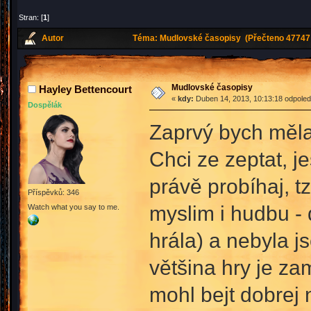
Stran: [
1
]
Autor
Téma: Mudlovské časopisy (Přečteno 47747 
Mudlovské časopisy
Hayley Bettencourt
«
kdy:
Duben 14, 2013, 10:13:18 odpoled
Dospělák
Zaprvý bych měla 
Chci ze zeptat, je
právě probíhaj, tz
Příspěvků: 346
myslim i hudbu - 
Watch what you say to me.
hrála) a nebyla js
většina hry je za
mohl bejt dobrej 