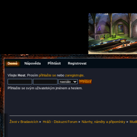
Domů
Nápověda
Přihlásit
Registrovat
Vítejte
Host
. Prosím
přihlašte se
nebo
zaregistrujte
.
Přihlašte se svým uživatelským jménem a heslem.
Život v Bradavicích
»
Hráči - Diskuzni Forum
»
Návrhy, náměty a připomínky
»
Mudl