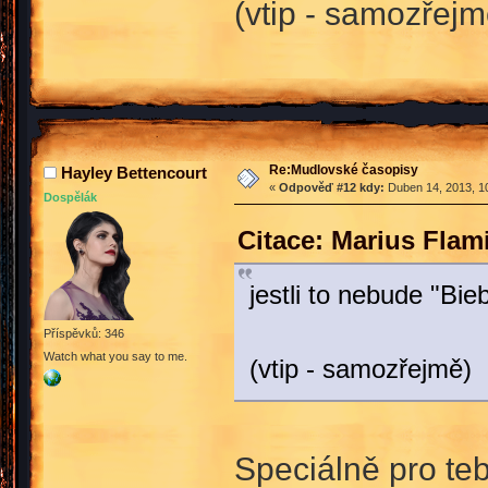
(vtip - samozřejm
Re:Mudlovské časopisy
Hayley Bettencourt
«
Odpověď #12 kdy:
Duben 14, 2013, 10
Dospělák
Citace: Marius Fla
jestli to nebude "Bie
Příspěvků: 346
Watch what you say to me.
(vtip - samozřejmě)
Speciálně pro teb