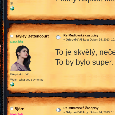
王
Re:Mudlovské časopisy
Hayley Bettencourt
«
Odpověď #8 kdy:
Duben 14, 2013, 10:
Dospělák
To je skvělý, ne
To by bylo super. 
Příspěvků: 346
Watch what you say to me.
Re:Mudlovské časopisy
Björn
«
Odpověď #9 kdy:
Duben 14, 2013, 10:
Klub ŽvB