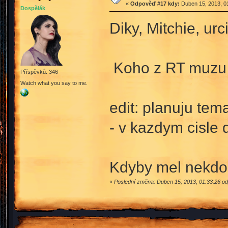
«
Odpověď #17 kdy:
Duben 15, 2013, 01
Dospělák
Diky, Mitchie, ur
Koho z RT muzu k
Příspěvků: 346
Watch what you say to me.
edit: planuju tem
- v kazdym cisle 
Kdyby mel nekdo 
«
Poslední změna: Duben 15, 2013, 01:33:26 od