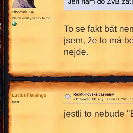
Jen nám do ŽvB zatí
Příspěvků: 346
Watch what you say to me.
To se fakt bát n
jsem, že to má b
nejde.
Re:Mudlovské časopisy
Lucius Flamingo
«
Odpověď #11 kdy:
Duben 14, 2013, 10
Host
jestli to nebude "