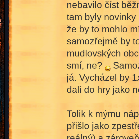
nebavilo číst běž
tam byly novinky
že by to mohlo mí
samozřejmě by to 
mudlovských obch
smí, ne?
Samozř
já. Vycházel by 1
dali do hry jako n
Tolik k mýmu náp
přišlo jako zpest
reálný) a zárove