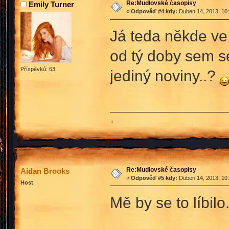
Re:Mudlovské časopisy
Emily Turner
«
Odpověď #4 kdy:
Duben 14, 2013, 10:
Já teda někde ve 
od tý doby sem se
Příspěvků: 63
jediný noviny..?
♀
Re:Mudlovské časopisy
Aidan Brooks
«
Odpověď #5 kdy:
Duben 14, 2013, 10:
Host
Mě by se to líbilo