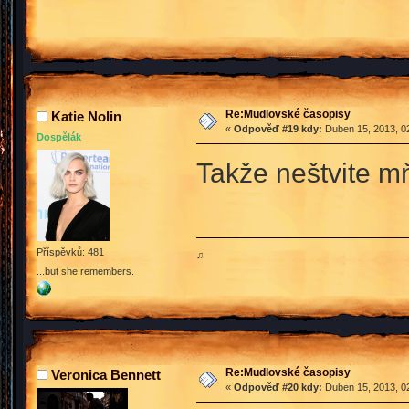
Re:Mudlovské časopisy
Katie Nolin
«
Odpověď #19 kdy:
Duben 15, 2013, 02
Dospělák
Takže neštvite 
Příspěvků: 481
♫
...but she remembers.
Re:Mudlovské časopisy
Veronica Bennett
«
Odpověď #20 kdy:
Duben 15, 2013, 02