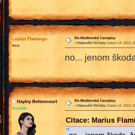
Re:Mudlovské časopisy
Lucius Flamingo
«
Odpověď #13 kdy:
Duben 14, 2013, 10
Host
no... jenom škod
Re:Mudlovské časopisy
Hayley Bettencourt
«
Odpověď #14 kdy:
Duben 14, 2013, 11
Dospělák
Citace: Marius Fla