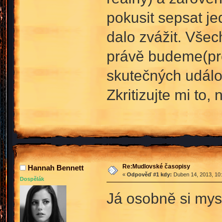
pokusit sepsat jed
dalo zvážit. Všec
právě budeme(pro
skutečných událo
Zkritizujte mi to
Re:Mudlovské časopisy
Hannah Bennett
«
Odpověď #1 kdy:
Duben 14, 2013, 10:
Dospělák
Já osobně si mysl