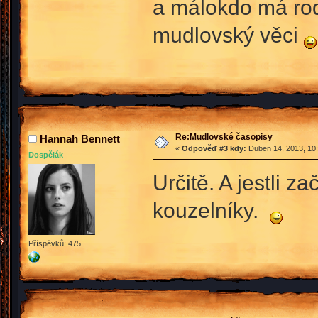
a málokdo má rodi
mudlovský věci
Re:Mudlovské časopisy
Hannah Bennett
«
Odpověď #3 kdy:
Duben 14, 2013, 10:
Dospělák
Určitě. A jestli z
kouzelníky.
Příspěvků: 475