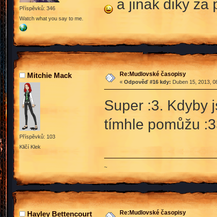
a jinak diky za
Příspěvků: 346
Watch what you say to me.
Re:Mudlovské časopisy
Mitchie Mack
«
Odpověď #16 kdy:
Duben 15, 2013, 08
Super :3. Kdyby j
tímhle pomůžu :3
Příspěvků: 103
Kličí Klek
~
Re:Mudlovské časopisy
Hayley Bettencourt