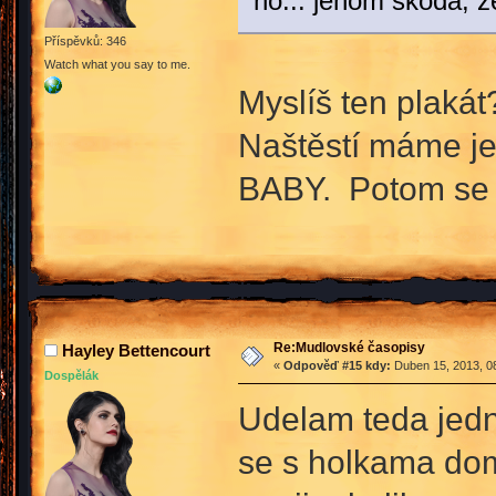
no... jenom škoda, ž
Příspěvků: 346
Watch what you say to me.
Myslíš ten plaká
Naštěstí máme ješ
BABY. Potom se b
Re:Mudlovské časopisy
Hayley Bettencourt
«
Odpověď #15 kdy:
Duben 15, 2013, 08
Dospělák
Udelam teda jedn
se s holkama doml