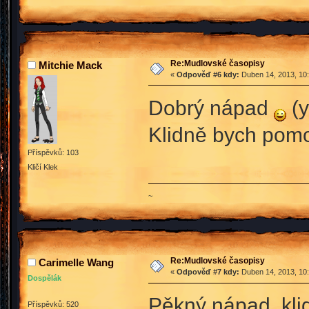
Re:Mudlovské časopisy
Mitchie Mack
«
Odpověď #6 kdy:
Duben 14, 2013, 10:
Dobrý nápad
(y
Klidně bych pomo
Příspěvků: 103
Kličí Klek
~
Re:Mudlovské časopisy
Carimelle Wang
«
Odpověď #7 kdy:
Duben 14, 2013, 10:
Dospělák
Pěkný nápad, kl
Příspěvků: 520