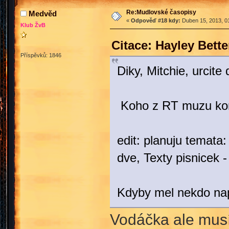
Re:Mudlovské časopisy
Medvěd
«
Odpověď #18 kdy:
Duben 15, 2013, 01
Klub ŽvB
Citace: Hayley Bett
Příspěvků: 1846
Diky, Mitchie, urcit
Koho z RT muzu kont
edit: planuju temata
dve, Texty pisnicek 
Kdyby mel nekdo nap
Vodáčka ale musí