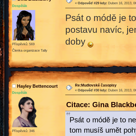
«
Odpověď #29 kdy:
Duben 16, 2013, 06
Dospělák
Psát o módě je t
postavu navíc, je
doby
Příspěvků: 569
Členka organizace Tally
Re:Mudlovské časopisy
Hayley Bettencourt
«
Odpověď #30 kdy:
Duben 16, 2013, 06
Dospělák
Citace: Gina Blackb
Psát o módě je to ne
tom musíš umět pohy
Příspěvků: 346