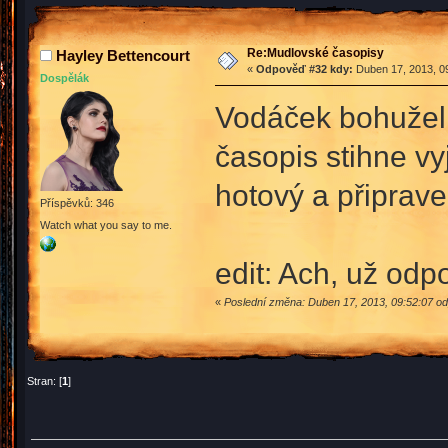
Re:Mudlovské časopisy
Hayley Bettencourt
«
Odpověď #32 kdy:
Duben 17, 2013, 09
Dospělák
Vodáček bohužel 
časopis stihne vyj
hotový a připrav
Příspěvků: 346
Watch what you say to me.
edit: Ach, už odp
«
Poslední změna: Duben 17, 2013, 09:52:07 od
Stran: [
1
]