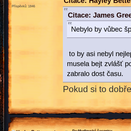
Citace: Hayley Bett
Příspěvků: 1846
Citace: James Gre
Nebylo by vůbec š
to by asi nebyl nejl
musela bejt zvlášť 
zabralo dost času.
Pokud si to dobře