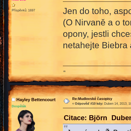
Jen do toho, asp
Příspěvků: 1697
(O Nirvaně a o to
opony, jestli chc
netahejte Biebra
♒
Re:Mudlovské časopisy
Hayley Bettencourt
«
Odpověď #10 kdy:
Duben 14, 2013, 10
Dospělák
Citace: Björn Duben