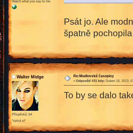
Watch what you say to me.
Psát jo. Ale modn
špatně pochopila
Re:Mudlovské časopisy
Walter Midge
«
Odpověď #31 kdy:
Duben 16, 2013, 07
To by se dalo také
Příspěvků: 64
*zpívá si*