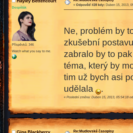
Re:Mudlovské časopisy
Hayley Bettencourt
«
Odpověď #28 kdy:
Duben 15, 2013, 05
Dospělák
Ne, problém by to
zkušební postavu 
Příspěvků: 346
zabralo by to pak
Watch what you say to me.
téma, který by mo
tim už bych asi p
udělala
.
«
Poslední změna: Duben 15, 2013, 05:54:18 od
Re:Mudlovské časopisy
Gina Blackberry