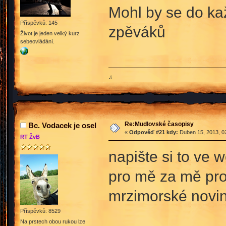
Mohl by se do kaž
Příspěvků: 145
zpěváků
Život je jeden velký kurz
sebeovládání.
♫
Re:Mudlovské časopisy
Bc. Vodacek je osel
«
Odpověď #21 kdy:
Duben 15, 2013, 02
RT ŽvB
napište si to ve 
pro mě za mě pro
mrzimorské novi
Příspěvků: 8529
Na prstech obou rukou lze