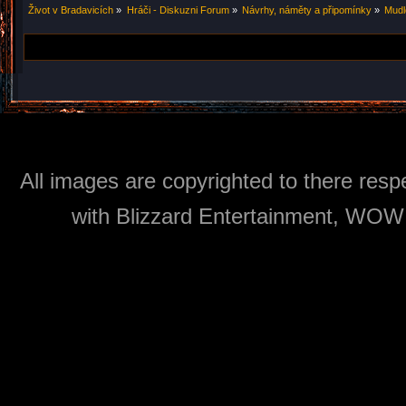
Život v Bradavicích
»
Hráči - Diskuzni Forum
»
Návrhy, náměty a připomínky
»
Mudl
All images are copyrighted to there respe
with Blizzard Entertainment, WOW: 