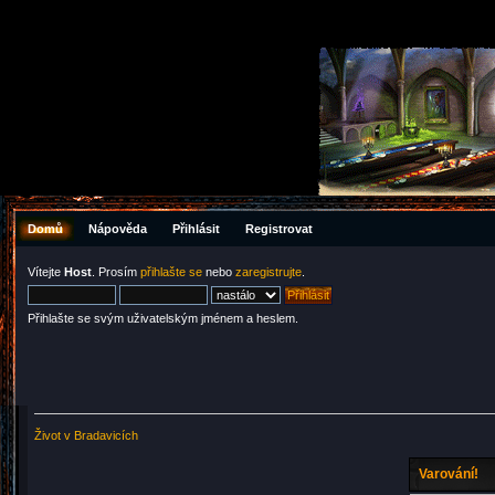
Domů
Nápověda
Přihlásit
Registrovat
Vítejte
Host
. Prosím
přihlašte se
nebo
zaregistrujte
.
Přihlašte se svým uživatelským jménem a heslem.
Život v Bradavicích
Varování!