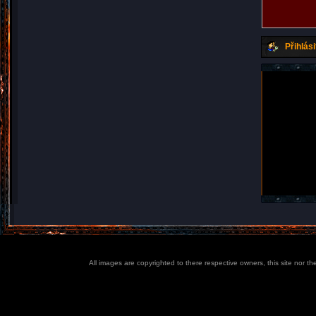
Přihlási
All images are copyrighted to there respective owners, this site nor t