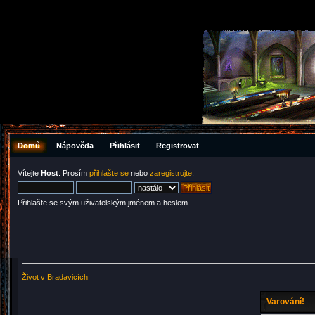
Domů
Nápověda
Přihlásit
Registrovat
Vítejte
Host
. Prosím
přihlašte se
nebo
zaregistrujte
.
Přihlašte se svým uživatelským jménem a heslem.
Život v Bradavicích
Varování!