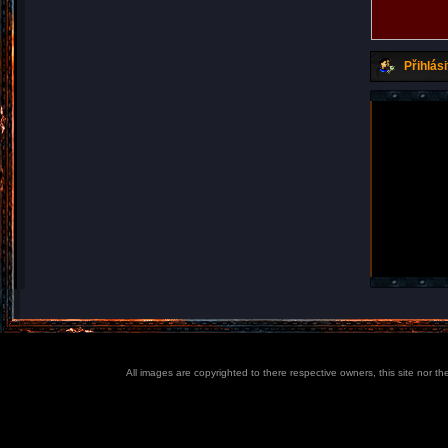
Přihlási
All images are copyrighted to there respective owners, this site nor t