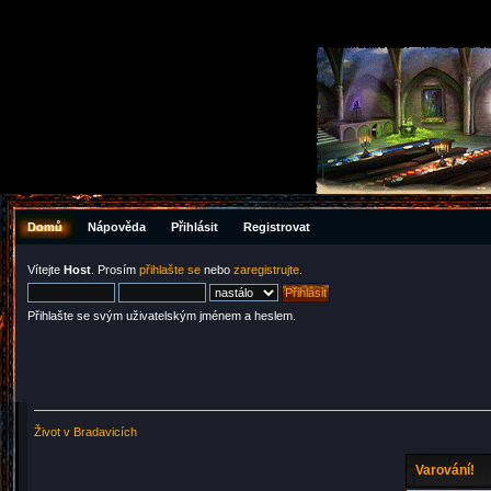
Domů
Nápověda
Přihlásit
Registrovat
Vítejte
Host
. Prosím
přihlašte se
nebo
zaregistrujte
.
Přihlašte se svým uživatelským jménem a heslem.
Život v Bradavicích
Varování!