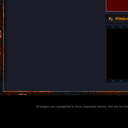
Přihlási
All images are copyrighted to there respective owners, this site nor t