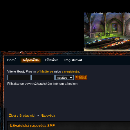
Domů
Nápověda
Přihlásit
Registrovat
Vítejte
Host
. Prosím
přihlašte se
nebo
zaregistrujte
.
Přihlašte se svým uživatelským jménem a heslem.
Život v Bradavicích
»
Nápověda
Uživatelská nápověda SMF