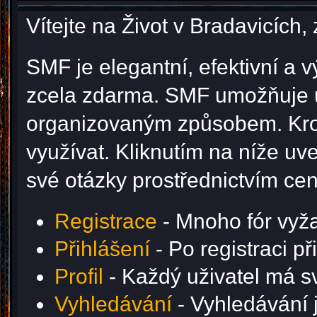
Vítejte na Život v Bradavicíc
SMF je elegantní, efektivní a v
zcela zdarma. SMF umožňuje u
organizovaným způsobem. Krom
využívat. Kliknutím na níže u
své otázky prostřednictvím ce
Registrace
- Mnoho fór vyžad
Přihlášení
- Po registraci p
Profil
- Každý uživatel má svů
Vyhledávání
- Vyhledávání j