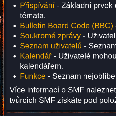
Přispívání
- Základní prvek 
témata.
Bulletin Board Code (BBC)
Soukromé zprávy
- Uživate
Seznam uživatelů
- Seznam 
Kalendář
- Uživatelé mohou 
kalendářem.
Funkce
- Seznam nejoblíben
Více informací o SMF nalezne
tvůrcích SMF získáte pod pol