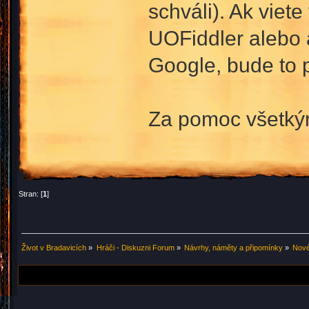
schváli). Ak viet
UOFiddler alebo 
Google, bude to 
Za pomoc všetký
Stran: [
1
]
Život v Bradavicích
»
Hráči - Diskuzni Forum
»
Návrhy, náměty a připomínky
»
Nové