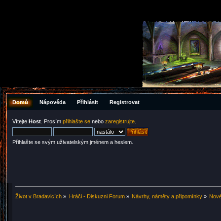
Domů
Nápověda
Přihlásit
Registrovat
Vítejte
Host
. Prosím
přihlašte se
nebo
zaregistrujte
.
Přihlašte se svým uživatelským jménem a heslem.
Život v Bradavicích
»
Hráči - Diskuzni Forum
»
Návrhy, náměty a připomínky
»
Nové