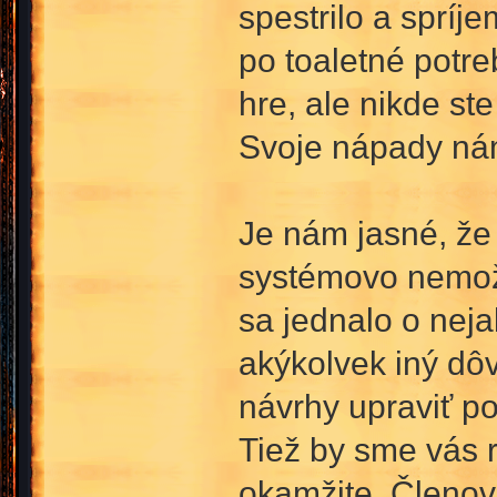
spestrilo a spríj
po toaletné potre
hre, ale nikde ste 
Svoje nápady ná
Je nám jasné, že n
systémovo nemož
sa jednalo o neja
akýkolvek iný dô
návrhy upraviť po
Tiež by sme vás 
okamžite. Členov