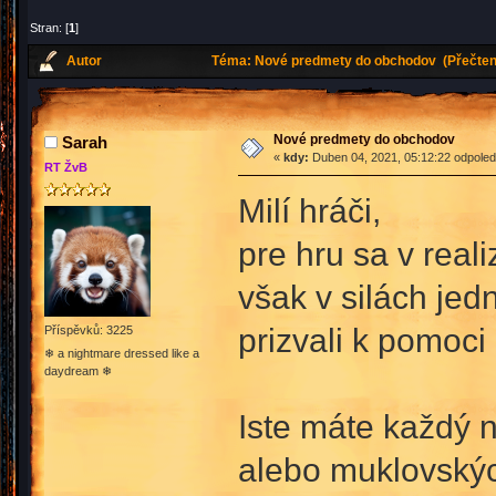
Stran: [
1
]
Autor
Téma: Nové predmety do obchodov (Přečteno
Nové predmety do obchodov
Sarah
«
kdy:
Duben 04, 2021, 05:12:22 odpoled
RT ŽvB
Milí hráči,
pre hru sa v real
však v silách jed
prizvali k pomoci
Příspěvků: 3225
❄ a nightmare dressed like a
daydream ❄
Iste máte každý n
alebo muklovských