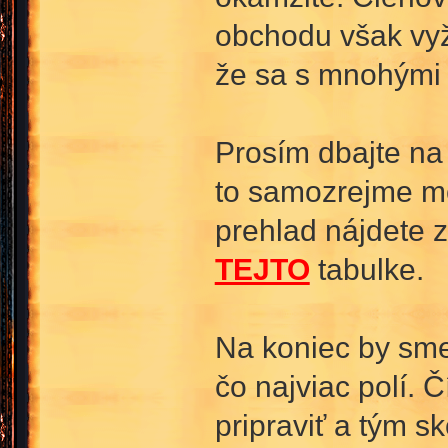
obchodu však vyž
že sa s mnohými 
Prosím dbajte na 
to samozrejme m
prehlad nájdete 
TEJTO
tabulke.
Na koniec by sme 
čo najviac polí. 
pripraviť a tým s