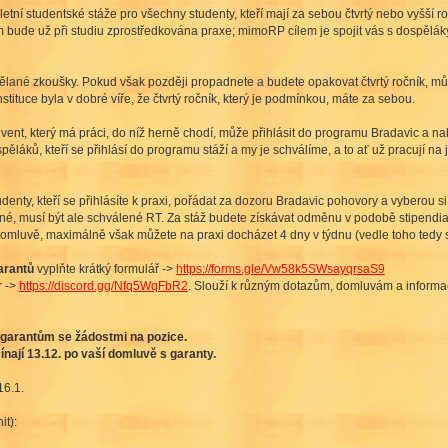
ně letní studentské stáže pro všechny studenty, kteří mají za sebou čtvrtý nebo vyšší
im bude už při studiu zprostředkována praxe; mimoRP cílem je spojit vás s dospělák
dělané zkoušky. Pokud však později propadnete a budete opakovat čtvrtý ročník, může
nstituce byla v dobré víře, že čtvrtý ročník, který je podmínkou, máte za sebou.
olvent, který má práci, do níž herně chodí, může přihlásit do programu Bradavic a na
ěláků, kteří se přihlásí do programu stáží a my je schválíme, a to ať už pracují na 
enty, kteří se přihlásíte k praxi, pořádat za dozoru Bradavic pohovory a vyberou si
žné, musí být ale schválené RT. Za stáž budete získávat odměnu v podobě stipendi
mluvě, maximálně však můžete na praxi docházet 4 dny v týdnu (vedle toho tedy st
arantů
vyplňte krátký formulář ->
https://forms.gle/Vw58k5SWsayqrsaS9
r ->
https://discord.gg/Nfq5WqFbR2
. Slouží k různým dotazům, domluvám a informa
y garantům se žádostmi na pozice.
ínají 13.12. po vaší domluvě s garanty.
16.1.
t):