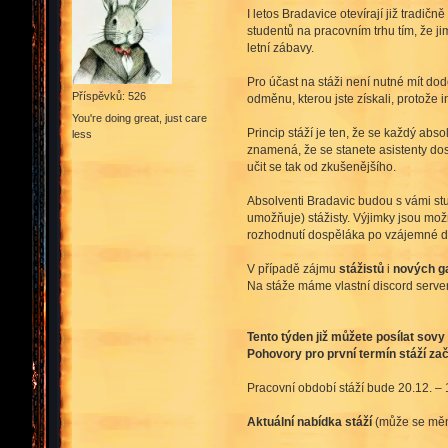
I letos Bradavice otevírají již tradič
studentů na pracovním trhu tím, že j
letní zábavy.
Pro účast na stáži není nutné mít do
Příspěvků: 526
odměnu, kterou jste získali, protože i
You're doing great, just care
Princip stáží je ten, že se každý abs
less
znamená, že se stanete asistenty dosp
učit se tak od zkušenějšího.
Absolventi Bradavic budou s vámi stud
umožňuje) stážisty. Výjimky jsou mo
rozhodnutí dospěláka po vzájemné do
V případě zájmu
stážistů
i
nových g
Na stáže máme vlastní discord serve
Tento týden již můžete posílat sov
Pohovory pro první termín stáží zač
Pracovní období stáží bude 20.12. – 
Aktuální nabídka stáží
(může se měni