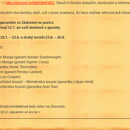
r ->
https://discord.gg/Nfq5WqFbR2
. Slouží k různým dotazům, domluvám a inform
rázdnin dva termíny stáží, což v praxi znamená, že letos můžete stihnout dvě různé 
y garantům se žádostmi na pozice.
ínají 12.7. po vaší domluvě s garanty.
9.7. – 22.8. a druhý termín 23.8. – 26.9.
):
ho Munga (garant
Alastair Scarborough
)
ho Munga (garant
Sophie Cross
)
rantka
Rosie Thornslike
)
zel (garant
Finnley Lamont
)
a
Lea Cooper
)
užívání kouzel – Ministerstvo kouzel (garantka
Lillyan Hind
)
nisterstvo kouzel (garantka
Anet Tow
)
áhejte kontaktovat tady nebo na Discordu.
:32:21 odpoledne od Archie
»