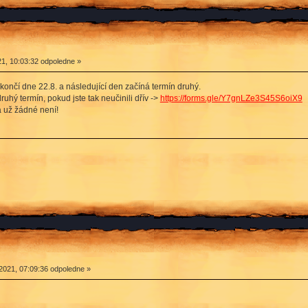
1, 10:03:32 odpoledne »
n končí dne 22.8. a následující den začíná termín druhý.
uhý termín, pokud jste tak neučinili dřív ->
https://forms.gle/Y7gnLZe3S45S6oiX9
a už žádné není!
2021, 07:09:36 odpoledne »