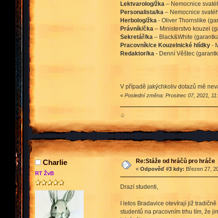
Lektvarolog/žka
– Nemocnice svatéh
Personalista/ka
– Nemocnice svatéh
Herbolog/žka
- Oliver Thornslike (ga
Právník/čka
– Ministerstvo kouzel (
Sekretář/ka
– Black&White (garantk
Pracovník/ce Kouzelnické hlídky
- 
Redaktor/ka
- Denní Věštec (garant
V případě jakýchkoliv dotazů mě nev
«
Poslední změna: Prosinec 07, 2021, 11
♧
Re:Stáže od hráčů pro hráče
Charlie
«
Odpověď #3 kdy:
Březen 27, 20
RT ŽvB
Drazí studenti,
I letos Bradavice otevírají již tradič
studentů na pracovním trhu tím, že j