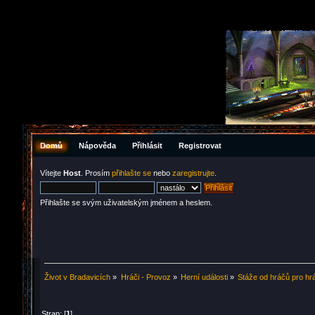
Domů
Nápověda
Přihlásit
Registrovat
Vítejte
Host
. Prosím
přihlašte se
nebo
zaregistrujte
.
Přihlašte se svým uživatelským jménem a heslem.
Život v Bradavicích
»
Hráči - Provoz
»
Herní události
»
Stáže od hráčů pro hr
Stran: [
1
]