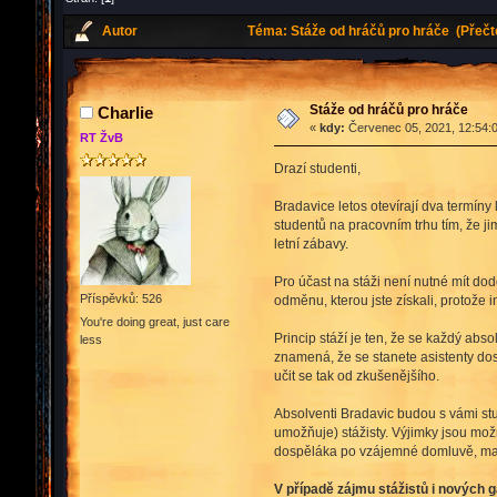
Autor
Téma: Stáže od hráčů pro hráče (Přečt
Stáže od hráčů pro hráče
Charlie
«
kdy:
Červenec 05, 2021, 12:54:
RT ŽvB
Drazí studenti,
Bradavice letos otevírají dva termíny
studentů na pracovním trhu tím, že j
letní zábavy.
Pro účast na stáži není nutné mít do
Příspěvků: 526
odměnu, kterou jste získali, protože i
You're doing great, just care
Princip stáží je ten, že se každý abs
less
znamená, že se stanete asistenty dosp
učit se tak od zkušenějšího.
Absolventi Bradavic budou s vámi stu
umožňuje) stážisty. Výjimky jsou mo
dospěláka po vzájemné domluvě, maxi
V případě zájmu stážistů i nových 