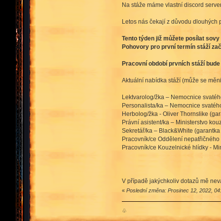
Na stáže máme vlastní discord serve
Letos nás čekají z důvodu dlouhých p
Tento týden již můžete posílat sov
Pohovory pro první termín stáží zač
Pracovní období prvních stáží bude 1
Aktuální nabídka stáží (může se měnit
Lektvarolog/žka – Nemocnice svaté
Personalista/ka – Nemocnice svaté
Herbolog/žka - Oliver Thornslike (ga
Právní asistent/ka – Ministerstvo kou
Sekretář/ka – Black&White (garantk
Pracovník/ce Oddělení nepatřičného 
Pracovník/ce Kouzelnické hlídky - Mi
V případě jakýchkoliv dotazů mě nev
«
Poslední změna: Prosinec 12, 2022, 04
♧