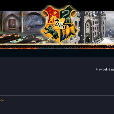
Pravidelně n
áče