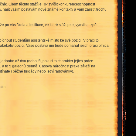
 ročník. Cílem těchto stáží je RP zvýšit konkurenceschopnost
y, najít vašim postavám nové známé kontakty a vám zajistit trochu
 po vás škola a instituce, ve které stážujete, vymáhat zpět
bídnout studentům asistentské místo ke své pozici. V praxi to
jakékoliv pozici. Vaše postava jim bude pomáhat jejich práci plnit a
 jednoho až dva (nebo tři, pokud to charakter jejich práce
a, a to 5 galeonů denně. Časová náročnost praxe záleží na
íháte i běžné brigády nebo letní radovánky).
cím.