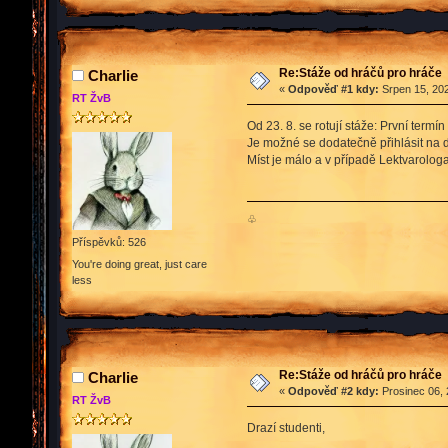
Re:Stáže od hráčů pro hráče
Charlie
«
Odpověď #1 kdy:
Srpen 15, 202
RT ŽvB
Od 23. 8. se rotují stáže: První termí
Je možné se dodatečně přihlásit na dr
Míst je málo a v případě Lektvarolog
♧
Příspěvků: 526
You're doing great, just care
less
Re:Stáže od hráčů pro hráče
Charlie
«
Odpověď #2 kdy:
Prosinec 06, 
RT ŽvB
Drazí studenti,