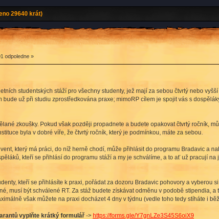
eno 29640 krát)
01 odpoledne »
 letních studentských stáží pro všechny studenty, jež mají za sebou čtvrtý nebo vyšš
im bude už při studiu zprostředkována praxe; mimoRP cílem je spojit vás s dospělák
dělané zkoušky. Pokud však později propadnete a budete opakovat čtvrtý ročník, může
nstituce byla v dobré víře, že čtvrtý ročník, který je podmínkou, máte za sebou.
olvent, který má práci, do níž herně chodí, může přihlásit do programu Bradavic a na
ěláků, kteří se přihlásí do programu stáží a my je schválíme, a to ať už pracují na 
denty, kteří se přihlásíte k praxi, pořádat za dozoru Bradavic pohovory a vyberou 
žné, musí být schválené RT. Za stáž budete získávat odměnu v podobě stipendia, a
málně však můžete na praxi docházet 4 dny v týdnu (vedle toho tedy stíháte i běž
garantů vyplňte krátký formulář
->
https://forms.gle/Y7gnLZe3S45S6oiX9