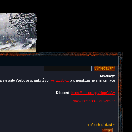
Novinky:
avštěvujte Webové stránky ŽvB
www.zvb.cz
pro nejaktuálnější informace
Discord:
https://discord.gg/NqqGcAA
www.facebook.com/zvb.cz
« předchozí
další »
TISK