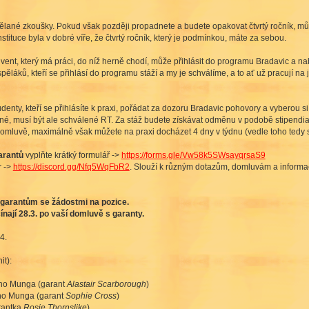
dělané zkoušky. Pokud však později propadnete a budete opakovat čtvrtý ročník, může
nstituce byla v dobré víře, že čtvrtý ročník, který je podmínkou, máte za sebou.
olvent, který má práci, do níž herně chodí, může přihlásit do programu Bradavic a na
ěláků, kteří se přihlásí do programu stáží a my je schválíme, a to ať už pracují na 
enty, kteří se přihlásíte k praxi, pořádat za dozoru Bradavic pohovory a vyberou si
žné, musí být ale schválené RT. Za stáž budete získávat odměnu v podobě stipendi
mluvě, maximálně však můžete na praxi docházet 4 dny v týdnu (vedle toho tedy st
arantů
vyplňte krátký formulář ->
https://forms.gle/Vw58k5SWsayqrsaS9
r ->
https://discord.gg/Nfq5WqFbR2
. Slouží k různým dotazům, domluvám a informa
y garantům se žádostmi na pozice.
ínají 28.3. po vaší domluvě s garanty.
4.
t):
ho Munga (garant
Alastair Scarborough
)
ho Munga (garant
Sophie Cross
)
rantka
Rosie Thornslike
)