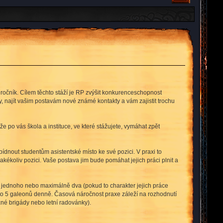
í ročník. Cílem těchto stáží je RP zvýšit konkurenceschopnost
y, najít vašim postavám nové známé kontakty a vám zajistit trochu
 po vás škola a instituce, ve které stážujete, vymáhat zpět
bídnout studentům asistentské místo ke své pozici. V praxi to
jakékoliv pozici. Vaše postava jim bude pomáhat jejich práci plnit a
si jednoho nebo maximálně dva (pokud to charakter jejich práce
 to 5 galeonů denně. Časová náročnost praxe záleží na rozhodnutí
né brigády nebo letní radovánky).