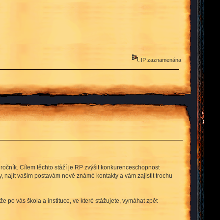
IP zaznamenána
í ročník. Cílem těchto stáží je RP zvýšit konkurenceschopnost
y, najít vašim postavám nové známé kontakty a vám zajistit trochu
 po vás škola a instituce, ve které stážujete, vymáhat zpět