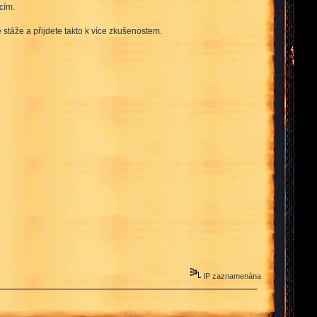
acím.
stáže a přijdete takto k více zkušenostem.
IP zaznamenána