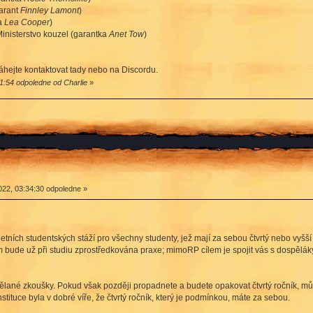
garant
Finnley Lamont
)
a
Lea Cooper
)
Ministerstvo kouzel (garantka
Anet Tow
)
áhejte kontaktovat tady nebo na Discordu.
1:54 odpoledne od Charlie
»
22, 03:34:30 odpoledne »
 letních studentských stáží pro všechny studenty, jež mají za sebou čtvrtý nebo vyšš
im bude už při studiu zprostředkována praxe; mimoRP cílem je spojit vás s dospělák
dělané zkoušky. Pokud však později propadnete a budete opakovat čtvrtý ročník, může
nstituce byla v dobré víře, že čtvrtý ročník, který je podmínkou, máte za sebou.