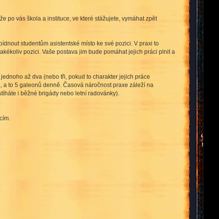
 po vás škola a instituce, ve které stážujete, vymáhat zpět
bídnout studentům asistentské místo ke své pozici. V praxi to
jakékoliv pozici. Vaše postava jim bude pomáhat jejich práci plnit a
 jednoho až dva (nebo tři, pokud to charakter jejich práce
a, a to 5 galeonů denně. Časová náročnost praxe záleží na
íháte i běžné brigády nebo letní radovánky).
cím.