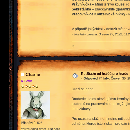
Právník/čka
– Ministerstvo kouzel (
Sekretář/ka
– Black&White (garantk
Pracovník/ce Kouzelnické hlídky
- 
V případě jakýchkoliv dotazů mě nev
«
Poslední změna: Březen 27, 2022, 01:2
♧
Re:Stáže od hráčů pro hráče
Charlie
«
Odpověď #4 kdy:
Červen 30, 20
RT ŽvB
Drazí studenti,
Bradavice letos otevírají dva termíny
studentů na pracovním trhu tím, že j
letní zábavy.
Pro účast na stáži není nutné mít do
Příspěvků: 526
odměnu, kterou jste získali, protože i
You're doing great, just care