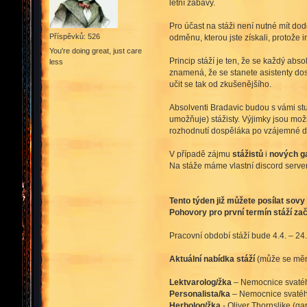
letní zábavy.
Pro účast na stáži není nutné mít do
Příspěvků: 526
odměnu, kterou jste získali, protože i
You're doing great, just care
Princip stáží je ten, že se každý abs
less
znamená, že se stanete asistenty dosp
učit se tak od zkušenějšího.
Absolventi Bradavic budou s vámi stud
umožňuje) stážisty. Výjimky jsou mo
rozhodnutí dospěláka po vzájemné do
V případě zájmu
stážistů
i
nových g
Na stáže máme vlastní discord serve
Tento týden již můžete posílat sov
Pohovory pro první termín stáží zač
Pracovní období stáží bude 4.4. – 24.
Aktuální nabídka stáží
(může se měni
Lektvarolog/žka
– Nemocnice svaté
Personalista/ka
– Nemocnice svaté
Herbolog/žka
- Oliver Thornslike (ga