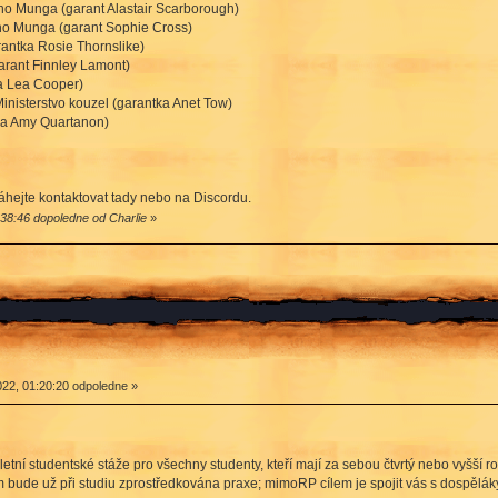
o Munga (garant Alastair Scarborough)
o Munga (garant Sophie Cross)
rantka Rosie Thornslike)
garant Finnley Lamont)
a Lea Cooper)
Ministerstvo kouzel (garantka Anet Tow)
ka Amy Quartanon)
áhejte kontaktovat tady nebo na Discordu.
:38:46 dopoledne od Charlie
»
22, 01:20:20 odpoledne »
ně letní studentské stáže pro všechny studenty, kteří mají za sebou čtvrtý nebo vyšší
im bude už při studiu zprostředkována praxe; mimoRP cílem je spojit vás s dospělák