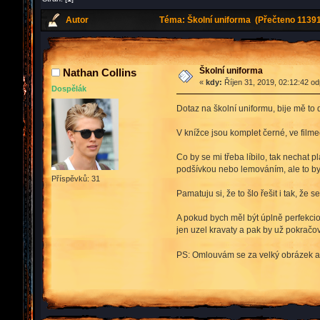
Autor
Téma: Školní uniforma (Přečteno 11391
Školní uniforma
Nathan Collins
«
kdy:
Říjen 31, 2019, 02:12:42 o
Dospělák
Dotaz na školní uniformu, bije mě to 
V knížce jsou komplet černé, ve filme
Co by se mi třeba líbilo, tak nechat
podšívkou nebo lemováním, ale to by 
Příspěvků: 31
Pamatuju si, že to šlo řešit i tak, že
A pokud bych měl být úplně perfekcion
jen uzel kravaty a pak by už pokračov
PS: Omlouvám se za velký obrázek a z