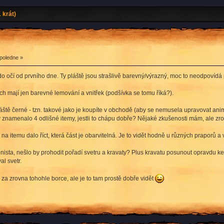
 krát)
dpoledne »
do očí od prvního dne. Ty pláště jsou strašlivě barevný/výrazný, moc to neodpovídá
ch mají jen barevné lemování a vnitřek (podšívka se tomu říká?).
 pláště černé - tzn. takové jako je koupíte v obchodě (aby se nemusela upravovat a
znamenalo 4 odlišné itemy, jestli to chápu dobře? Nějaké zkušenosti mám, ale zrov
 se na itemu dalo říct, která část je obarvitelná. Je to vidět hodně u různých praporů 
ista, nešlo by prohodit pořadí svetru a kravaty? Plus kravatu posunout opravdu ke kr
al svetr.
a zrovna tohohle borce, ale je to tam prostě dobře vidět