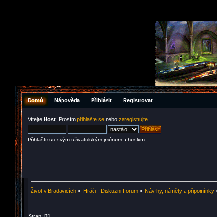
Domů
Nápověda
Přihlásit
Registrovat
Vítejte
Host
. Prosím
přihlašte se
nebo
zaregistrujte
.
Přihlašte se svým uživatelským jménem a heslem.
Život v Bradavicích
»
Hráči - Diskuzni Forum
»
Návrhy, náměty a připomínky
Stran: [
1
]