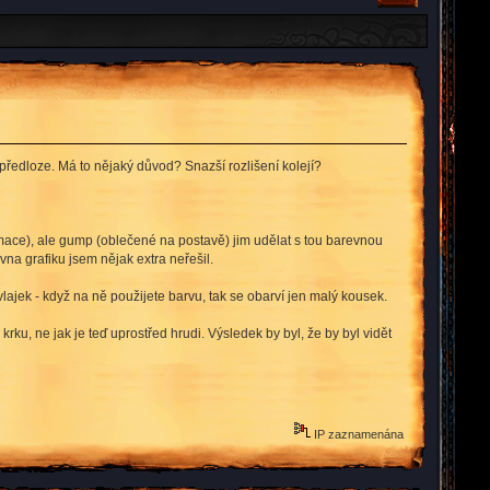
 předloze. Má to nějaký důvod? Snazší rozlišení kolejí?
nimace), ale gump (oblečené na postavě) jim udělat s tou barevnou
na grafiku jsem nějak extra neřešil.
a vlajek - když na ně použijete barvu, tak se obarví jen malý kousek.
ku, ne jak je teď uprostřed hrudi. Výsledek by byl, že by byl vidět
IP zaznamenána