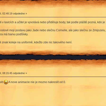
9, 02:48:19 odpoledne »
 v lavicích a učitel je vyvolává nebo přiděluje body, tak podle pláště pozná, kdo je 
eoslovil moji postavu jako Jade nebo slečnu Cornelle, ale jako slečnu ze Zmijozelu,
akra má barvu podšívky.
ili znak koleje na uniformě, kdežto zde nic takového není.
9, 08:15:45 odpoledne »
lit
A nove animacie nie je mozno nakreslit od 0.