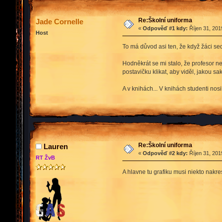
Re:Školní uniforma
Jade Cornelle
«
Odpověď #1 kdy:
Říjen 31, 201
Host
To má důvod asi ten, že když žáci sedí
Hodněkrát se mi stalo, že profesor n
postavičku klikat, aby viděl, jakou s
A v knihách... V knihách studenti nos
Re:Školní uniforma
Lauren
«
Odpověď #2 kdy:
Říjen 31, 201
RT ŽvB
A hlavne tu grafiku musi niekto nakres