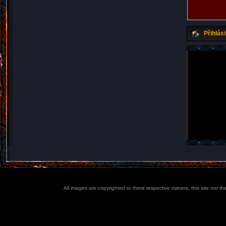
Přihlási
All images are copyrighted to there respective owners, this site nor t