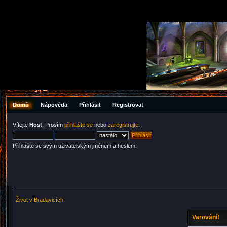
Domů
Nápověda
Přihlásit
Registrovat
Vítejte
Host
. Prosím
přihlašte se
nebo
zaregistrujte
.
Přihlašte se svým uživatelským jménem a heslem.
Život v Bradavicích
Varování!