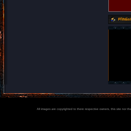
Přihlási
All images are copyrighted to there respective owners, this site nor t