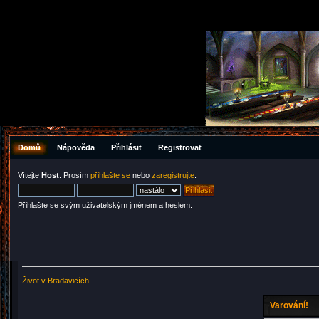
Domů
Nápověda
Přihlásit
Registrovat
Vítejte
Host
. Prosím
přihlašte se
nebo
zaregistrujte
.
Přihlašte se svým uživatelským jménem a heslem.
Život v Bradavicích
Varování!