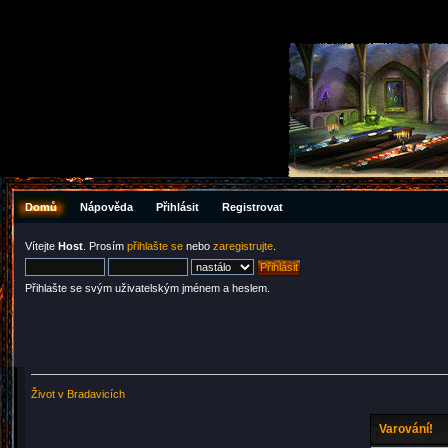
Domů
Nápověda
Přihlásit
Registrovat
Vítejte
Host
. Prosím
přihlašte se
nebo
zaregistrujte
.
Přihlašte se svým uživatelským jménem a heslem.
Život v Bradavicích
Varování!