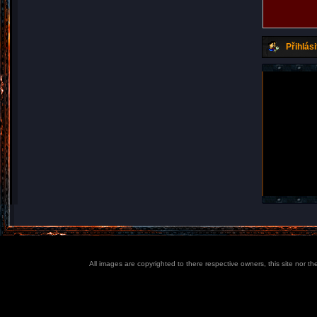
Přihlási
All images are copyrighted to there respective owners, this site nor t