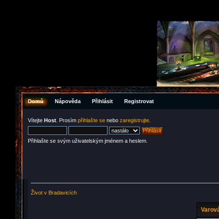
Domů
Nápověda
Přihlásit
Registrovat
Vítejte
Host
. Prosím
přihlašte se
nebo
zaregistrujte
.
Přihlašte se svým uživatelským jménem a heslem.
Život v Bradavicích
Varová