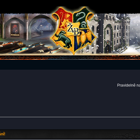
Pravidelně n
ní!