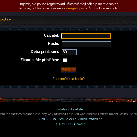
Litujeme, ale pouze registrovaní uživatelé mají přístup do této sekce.
Prosím, přihlašte se níže nebo
zaregistujte
na Život v Bradavicích.
ihlásit
Uživatel:
Heslo:
Doba přihlášení:
Zůstat stále přihlášen:
Zapomněli jste heslo?
Catalysm, by Akyhne
e nor the themes author are in any way affiliated or linked with Blizzard Entertainment, WOW: Cata
SMF 2.0.15
|
SMF © 2015
,
Simple Machines
XHTML
RSS
WAP2