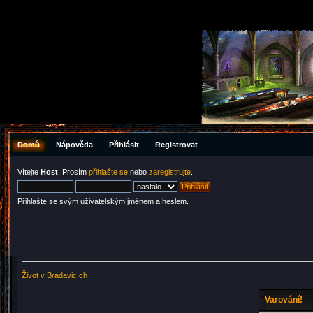
Domů
Nápověda
Přihlásit
Registrovat
Vítejte
Host
. Prosím
přihlašte se
nebo
zaregistrujte
.
Přihlašte se svým uživatelským jménem a heslem.
Život v Bradavicích
Varování!