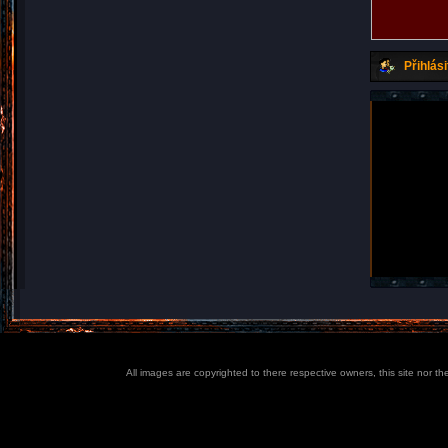
Přihlási
All images are copyrighted to there respective owners, this site nor t