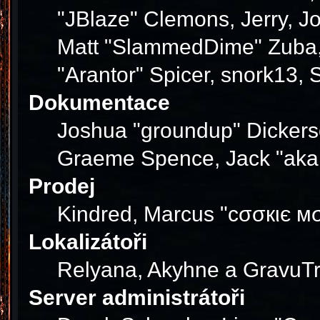
"JBlaze" Clemons, Jerry, J
Matt "SlammedDime" Zuba, 
"Arantor" Spicer, snork13,
Dokumentace
Joshua "groundup" Dickerson
Graeme Spence, Jack "akab
Prodej
Kindred, Marcus "cσσкιє мσ
Lokalizátoři
Relyana, Akyhne a GravuT
Server administrátoři