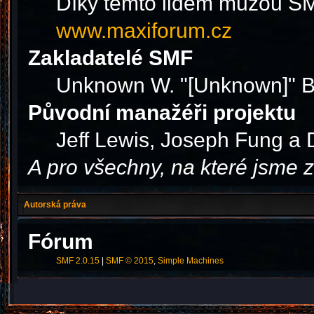
Díky těmto lidem můžou SMF
www.maxiforum.cz
Zakladatelé SMF
Unknown W. "[Unknown]" B
Původní manažéři projektu
Jeff Lewis, Joseph Fung a
A pro všechny, na které jsme
Autorská práva
Fórum
SMF 2.0.15
|
SMF © 2015
,
Simple Machines