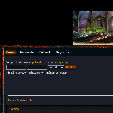
Domů
Nápověda
Přihlásit
Registrovat
Vítejte
Host
. Prosím
přihlašte se
nebo
zaregistrujte
.
Přihlašte se svým uživatelským jménem a heslem.
Život v Bradavicích
Kredity