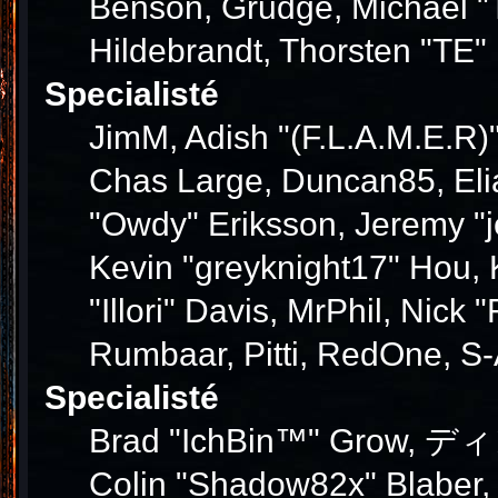
Benson, Grudge, Michael "T
Hildebrandt, Thorsten "TE" 
Specialisté
JimM, Adish "(F.L.A.M.E.R)"
Chas Large, Duncan85, Elia
"Owdy" Eriksson, Jeremy "j
Kevin "greyknight17" Hou, K
"Illori" Davis, MrPhil, Nick
Rumbaar, Pitti, RedOne, S
Specialisté
Brad "IchBin™" Grow, ディン1
Colin "Shadow82x" Blaber,