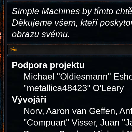
Simple Machines by tímto cht
Děkujeme všem, kteří poskytov
obrazu svému.
Tým
Podpora projektu
Michael "Oldiesmann" Esho
"metallica48423" O'Leary
Vývojáři
Norv, Aaron van Geffen, Ant
"Compuart" Visser, Juan "