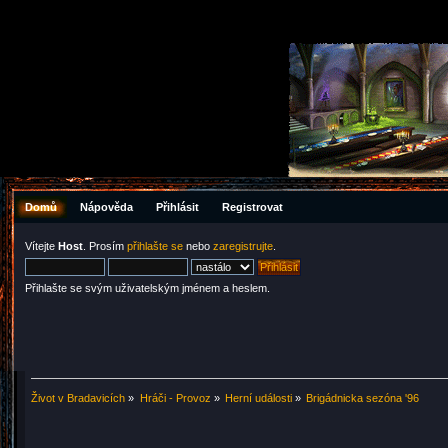
Domů
Nápověda
Přihlásit
Registrovat
Vítejte
Host
. Prosím
přihlašte se
nebo
zaregistrujte
.
Přihlašte se svým uživatelským jménem a heslem.
Život v Bradavicích
»
Hráči - Provoz
»
Herní události
»
Brigádnicka sezóna '96