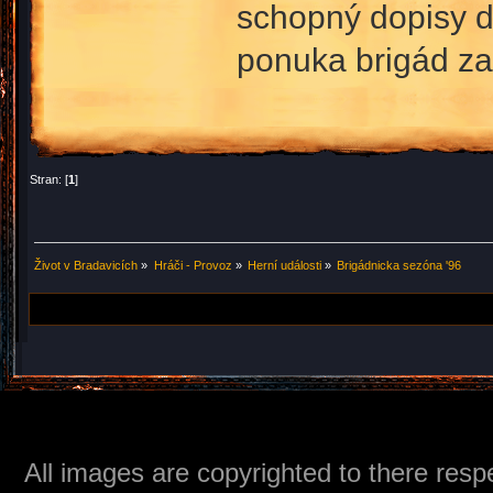
schopný dopisy d
ponuka brigád z
Stran: [
1
]
Život v Bradavicích
»
Hráči - Provoz
»
Herní události
»
Brigádnicka sezóna '96
All images are copyrighted to there respe