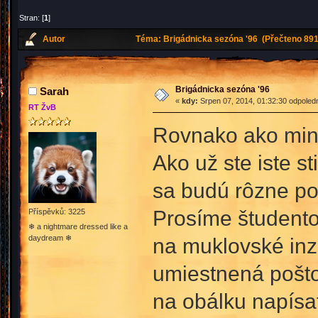
Stran: [
1
]
Autor
Téma: Brigádnicka sezóna '96 (Přečteno 891
Brigádnicka sezóna '96
Sarah
«
kdy:
Srpen 07, 2014, 01:32:30 odpoled
RT ŽvB
Rovnako ako minu
Ako už ste iste s
sa budú rôzne po
Prosíme študento
Příspěvků: 3225
❄ a nightmare dressed like a
daydream ❄
na muklovské inz
umiestnená poštov
na obálku napísa