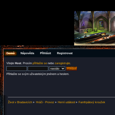
Domů
Nápověda
Přihlásit
Registrovat
Vítejte
Host
. Prosím
přihlašte se
nebo
zaregistrujte
.
Přihlašte se svým uživatelským jménem a heslem.
Život v Bradavicích
»
Hráči - Provoz
»
Herní události
»
Famfrpálový kroužek