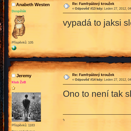
Re: Famfrpálový kroužek
Anabeth Westen
«
Odpověď #13 kdy:
Leden 27, 2012, 04
Dospělák
vypadá to jaksi s
Příspěvků: 105
Re: Famfrpálový kroužek
Jeremy
«
Odpověď #14 kdy:
Leden 27, 2012, 04
Klub ŽvB
Ono to není tak s
ϟ
Příspěvků: 1183