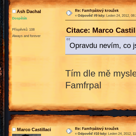
Re: Famfrpálový kroužek
Ash Dachal
«
Odpověď #9 kdy:
Leden 24, 2012, 08:
Dospělák
Citace: Marco Casti
Příspěvků: 108
Always and forever
Opravdu nevím, co jsi
Tím dle mě myslel
Famfrpal
Re: Famfrpálový kroužek
Marco Castillaci
«
Odpověď #10 kdy:
Leden 24, 2012, 11