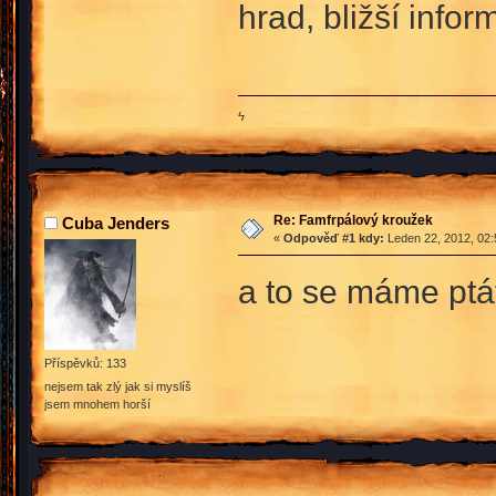
hrad, bližší info
ϟ
Re: Famfrpálový kroužek
Cuba Jenders
«
Odpověď #1 kdy:
Leden 22, 2012, 02:
a to se máme ptát
Příspěvků: 133
nejsem tak zlý jak si myslíš
jsem mnohem horší