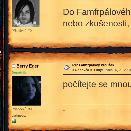
Do Famfrpálového
nebo zkušenosti,
Příspěvků: 70
Re: Famfrpálový kroužek
Berry Eger
«
Odpověď #11 kdy:
Leden 26, 2012, 03
Dospělák
počítejte se mno
Příspěvků: 305
∞
darkness.