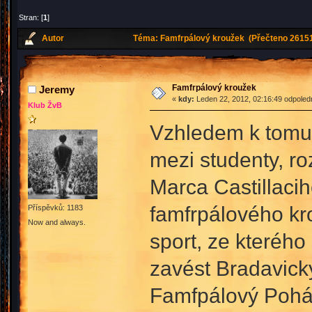
Stran: [
1
]
Autor
Téma: Famfrpálový kroužek (Přečteno 26151
Famfrpálový kroužek
Jeremy
«
kdy:
Leden 22, 2012, 02:16:49 odpoled
Klub ŽvB
Vzhledem k tomu,
mezi studenty, r
Marca Castillacih
famfrpálového kro
Příspěvků: 1183
Now and always.
sport, ze kterého
zavést Bradavický
Famfpálový Pohár