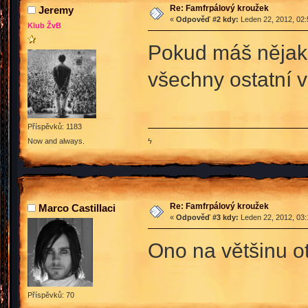
Re: Famfrpálový kroužek
Jeremy
«
Odpověď #2 kdy:
Leden 22, 2012, 02:
Klub ŽvB
Pokud máš nějakej
všechny ostatní v
Příspěvků: 1183
ϟ
Now and always.
Re: Famfrpálový kroužek
Marco Castillaci
«
Odpověď #3 kdy:
Leden 22, 2012, 03:
Ono na většinu o
Příspěvků: 70