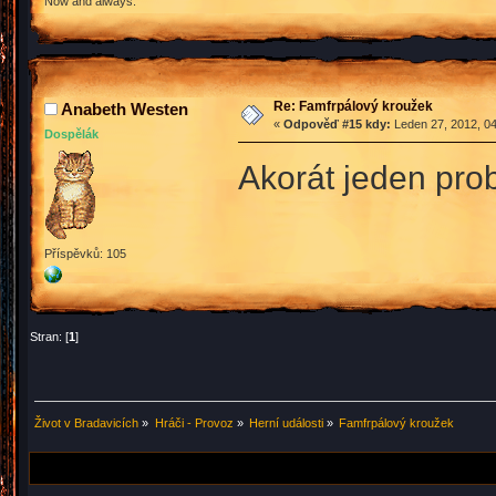
Now and always.
Re: Famfrpálový kroužek
Anabeth Westen
«
Odpověď #15 kdy:
Leden 27, 2012, 04
Dospělák
Akorát jeden pro
Příspěvků: 105
Stran: [
1
]
Život v Bradavicích
»
Hráči - Provoz
»
Herní události
»
Famfrpálový kroužek