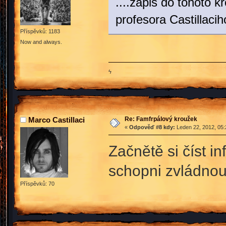
....zápis do tohoto 
profesora Castillacih
Příspěvků: 1183
Now and always.
ϟ
Re: Famfrpálový kroužek
Marco Castillaci
«
Odpověď #8 kdy:
Leden 22, 2012, 05:
Začnětě si číst i
schopni zvládnout
Příspěvků: 70