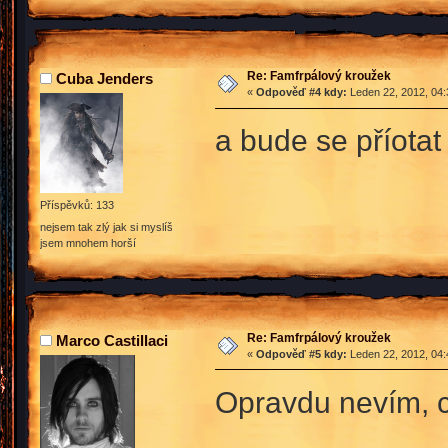
Re: Famfrpálový kroužek
Cuba Jenders
«
Odpověď #4 kdy:
Leden 22, 2012, 04:
a bude se příota
Příspěvků: 133
nejsem tak zlý jak si myslíš
jsem mnohem horší
Re: Famfrpálový kroužek
Marco Castillaci
«
Odpověď #5 kdy:
Leden 22, 2012, 04:
Opravdu nevím, co