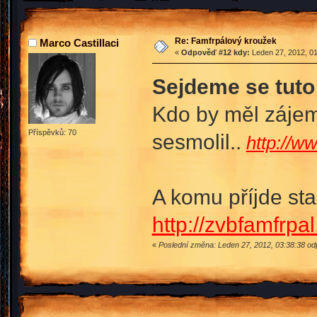
Re: Famfrpálový kroužek
Marco Castillaci
«
Odpověď #12 kdy:
Leden 27, 2012, 01
Sejdeme se tuto
Kdo by měl zájem
Příspěvků: 70
sesmolil..
http://w
A komu příjde st
http://zvbfamfrpal
«
Poslední změna: Leden 27, 2012, 03:38:38 odp