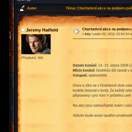
Autor
Téma: Charitativní akce na podporu psí
Charitativní akce na podporu 
Jeremy Hatfield
«
kdy:
Leden 02, 2019, 02:54:14 o
Příspěvků: 366
Datum konání:
14.-15. srpna 2009 (2
Místo konání:
Godrikův důl (areál v 
Vstupné:
dobrovolné
Dnes a zítra se v Godrikově dole usk
budete bojovat o body. Za každý vyb
připraveny i pro Vás! V průběhu cel
Na akci jsou samozřejmě zváni i vaši 
Ačkoliv bude areál opatřen protimud