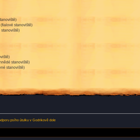
tanoviště)
(fialové stanoviště)
 stanoviště)
viště)
hnědé stanoviště)
ené stanoviště)
odporu psího útulku v Godrikově dole