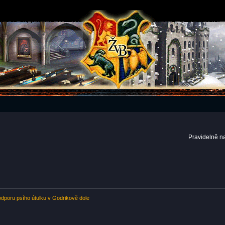
Pravidelně n
odporu psího útulku v Godrikově dole