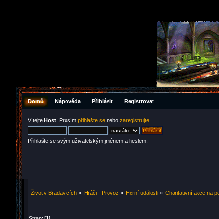
Domů
Nápověda
Přihlásit
Registrovat
Vítejte
Host
. Prosím
přihlašte se
nebo
zaregistrujte
.
Přihlašte se svým uživatelským jménem a heslem.
Život v Bradavicích
»
Hráči - Provoz
»
Herní události
»
Charitativní akce na p
Stran: [
1
]