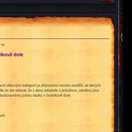
 na
rikově dole
ech věkových kategorií je připraveno mnoho soutěží, ve kterých
te se ale obávat, že z akce odejdete s prázdnou, odměny jsou
ě budovanému psímu útulku v Godrikově dole.
mum.