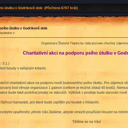
ho útulku v Godrikově dole (Přečteno 6707 krát)
psího útulku v Godrikově dole
dpoledne »
Organizace Šťastná Tlapka by ráda pozvala všechny zájemce
Charitativní akci na podporu psího útulku v God
.-3.1.)
okolí boudy s veřejným krbem)
uteční charitativní akce na podporu nově budovaného psího útulku. Pro zájemce vš
ojovaný bod věnuje organizace 1 galeon (celkem je možné získat 40 bodů). Nemusí
é akce bude také probíhat prodej ve stáncích. Výtěžek z prodeje bude darován nov
čtyřnozí kamarádi, pro které bude zajištěn psí koutek s hlídáním.
lovskými opatřeními, přesto Vás žádáme, abyste omezili používání kouzel na mini
Těšíme se na Vás!