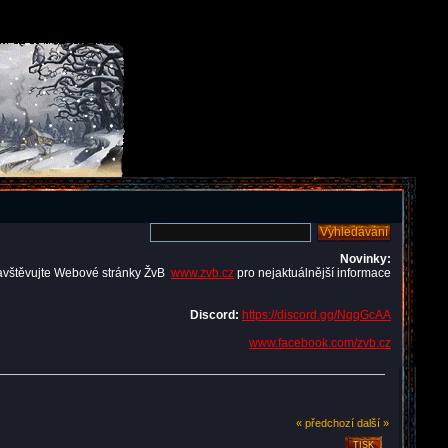
Novinky:
avštěvujte Webové stránky ŽvB
www.zvb.cz
pro nejaktuálnější informace
Discord:
https://discord.gg/NqqGcAA
www.facebook.com/zvb.cz
« předchozí
další »
TISK