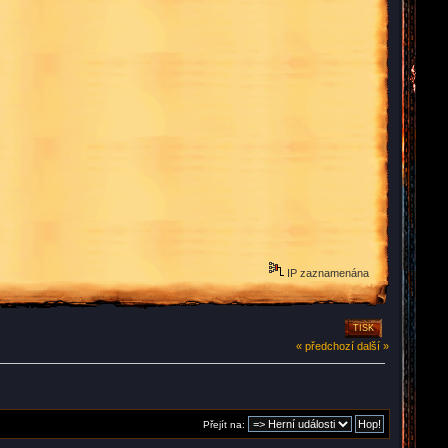
IP zaznamenána
TISK
« předchozí
další »
Přejít na: