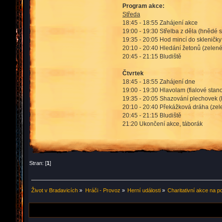
Program akce:
Středa
18:45 - 18:55 Zahájení akce
19:00 - 19:30 Střelba z děla (hnědé s
19:35 - 20:05 Hod mincí do skleničky 
20:10 - 20:40 Hledání žetonů (zelené
20:45 - 21:15 Bludiště
Čtvrtek
18:45 - 18:55 Zahájení dne
19:00 - 19:30 Hlavolam (fialové stano
19:35 - 20:05 Shazování plechovek (
20:10 - 20:40 Překážková dráha (zel
20:45 - 21:15 Bludiště
21:20 Ukončení akce, táborák
Stran: [
1
]
Život v Bradavicích
»
Hráči - Provoz
»
Herní události
»
Charitativní akce na p