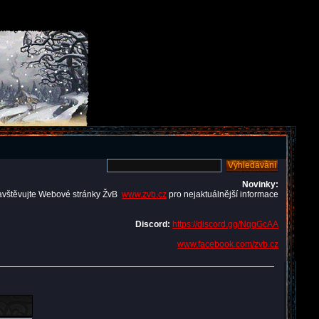
Novinky:
avštěvujte Webové stránky ŽvB
www.zvb.cz
pro nejaktuálnější informace
Discord:
https://discord.gg/NqqGcAA
www.facebook.com/zvb.cz