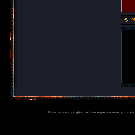
Př
All images are copyrighted to there respective owners, this sit