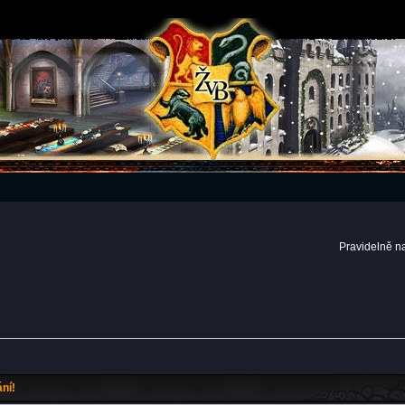
Pravidelně n
ní!