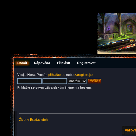
Domů
Nápověda
Přihlásit
Registrovat
Vítejte
Host
. Prosím
přihlašte se
nebo
zaregistrujte
.
Přihlašte se svým uživatelským jménem a heslem.
Život v Bradavicích
Varová