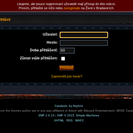
Litujeme, ale pouze registrovaní uživatelé mají přístup do této sekce.
Prosím, přihlašte se níže nebo
zaregistujte
na Život v Bradavicích.
ihlásit
Uživatel:
Heslo:
Doba přihlášení:
Zůstat stále přihlášen:
Zapomněli jste heslo?
Catalysm, by Akyhne
e nor the themes author are in any way affiliated or linked with Blizzard Entertainment, WOW: Cata
SMF 2.0.15
|
SMF © 2015
,
Simple Machines
XHTML
RSS
WAP2