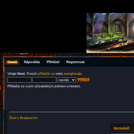
Domů
Nápověda
Přihlásit
Registrovat
Vítejte
Host
. Prosím
přihlašte se
nebo
zaregistrujte
.
Přihlašte se svým uživatelským jménem a heslem.
Život v Bradavicích
Varování!