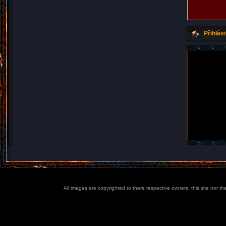
Přihlási
All images are copyrighted to there respective owners, this site nor t