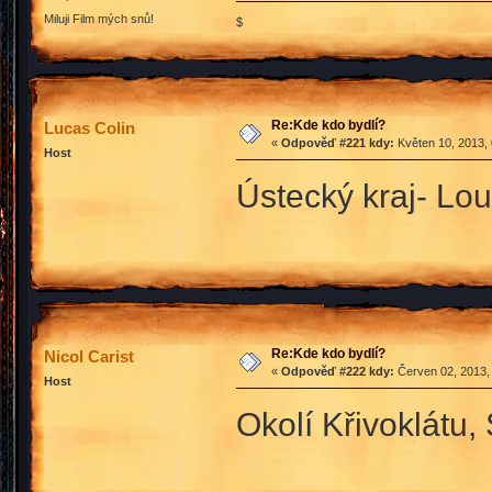
Miluji Film mých snů!
$
Re:Kde kdo bydlí?
Lucas Colin
«
Odpověď #221 kdy:
Květen 10, 2013, 
Host
Ústecký kraj- Lo
Re:Kde kdo bydlí?
Nicol Carist
«
Odpověď #222 kdy:
Červen 02, 2013,
Host
Okolí Křivoklátu,