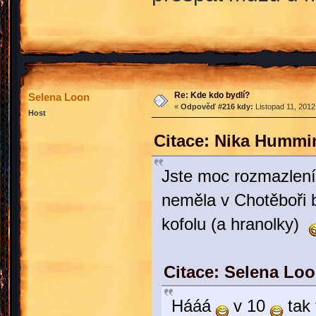
Re: Kde kdo bydlí?
Selena Loon
«
Odpověď #216 kdy:
Listopad 11, 2012
Host
Citace: Nika Hummi
Jste moc rozmazle
neměla v Chotěboři b
kofolu (a hranolky)
Citace: Selena Loo
Hááá
v 10
tak 