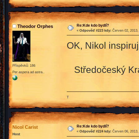
Re:Kde kdo bydlí?
Theodor Orphes
«
Odpověď #223 kdy:
Červen 02, 2013, 
OK, Nikol inspiru
Příspěvků: 186
Středočeský K
Per aspera ad astra..
T
Re:Kde kdo bydlí?
Nicol Carist
«
Odpověď #224 kdy:
Červen 06, 2013,
Host