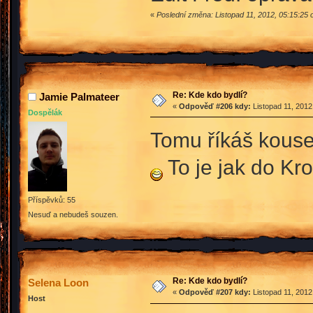
«
Poslední změna: Listopad 11, 2012, 05:15:25
Re: Kde kdo bydlí?
Jamie Palmateer
«
Odpověď #206 kdy:
Listopad 11, 2012
Dospělák
Tomu říkáš kous
To je jak do Kr
Příspěvků: 55
Nesuď a nebudeš souzen.
Re: Kde kdo bydlí?
Selena Loon
«
Odpověď #207 kdy:
Listopad 11, 2012
Host