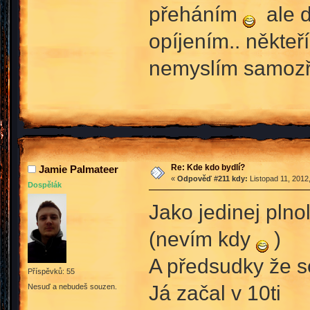
přeháním
ale d
opíjením.. někteří
nemyslím samozř
Re: Kde kdo bydlí?
Jamie Palmateer
«
Odpověď #211 kdy:
Listopad 11, 2012
Dospělák
Jako jedinej pln
(nevím kdy
)
A předsudky že s
Příspěvků: 55
Já začal v 10ti
Nesuď a nebudeš souzen.