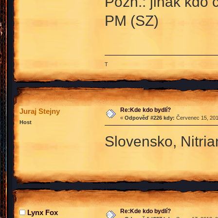
Pozn.: jinak kdo 
PM (SZ)
T
Re:Kde kdo bydlí?
Juraj Stejny
«
Odpověď #226 kdy:
Červenec 15, 201
Host
Slovensko, Nitri
Re:Kde kdo bydlí?
Lynx Fox