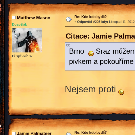
Re: Kde kdo bydlí?
Matthew Mason
«
Odpověď #203 kdy:
Listopad 11, 2012
Dospělák
Citace: Jamie Palma
Brno
Sraz můžeme
Příspěvků: 37
pivkem a pokouříme
Nejsem proti
Re: Kde kdo bydlí?
Jamie Palmateer