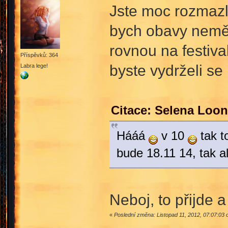
Jste moc rozmaz
bych obavy neměl
rovnou na festiva
Příspěvků: 364
byste vydrželi s
Labra lege!
Citace: Selena Loon
Hááá
v 10
tak t
bude 18.11 14, tak 
Neboj, to přijde 
«
Poslední změna: Listopad 11, 2012, 07:07:03