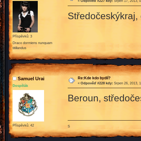
«
Odpověď #227 kdy:
Srpen 17, 2013, 0
Středočeskýkraj,
Příspěvků: 3
Draco dormiens nunquam
titillandus
Re:Kde kdo bydlí?
Samuel Urai
«
Odpověď #228 kdy:
Srpen 26, 2013, 1
Dospělák
Beroun, středoče
Příspěvků: 42
S