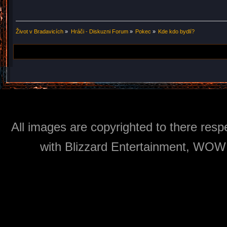
Život v Bradavicích
»
Hráči - Diskuzni Forum
»
Pokec
»
Kde kdo bydlí?
All images are copyrighted to there respe
with Blizzard Entertainment, WOW: 