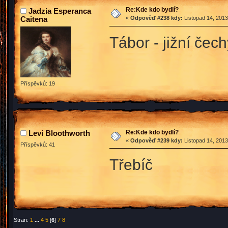
Re:Kde kdo bydlí?
Jadzia Esperanca
Caitena
«
Odpověď #238 kdy:
Listopad 14, 2013
Tábor - jižní čech
Příspěvků: 19
Re:Kde kdo bydlí?
Levi Bloothworth
«
Odpověď #239 kdy:
Listopad 14, 2013
Příspěvků: 41
Třebíč
Stran:
1
...
4
5
[
6
]
7
8