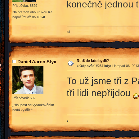
konečně jednou t
Příspěvků: 8529
Na prstech obou rukou lze
napočítat až do 1024!
luf
Re:Kde kdo bydlí?
Daniel Aaron Styx
«
Odpověď #234 kdy:
Listopad 06, 2013
To už jsme tři z 
tři lidi nepříjdou
Příspěvků: 502
„Hloupost se vyfackováním
nedá vyléčit.“
♪