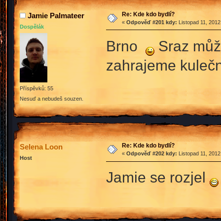
Re: Kde kdo bydlí?
Jamie Palmateer
«
Odpověď #201 kdy:
Listopad 11, 2012
Dospělák
Brno
Sraz může
zahrajeme kuleč
Příspěvků: 55
Nesuď a nebudeš souzen.
Re: Kde kdo bydlí?
Selena Loon
«
Odpověď #202 kdy:
Listopad 11, 2012
Host
Jamie se rozjel