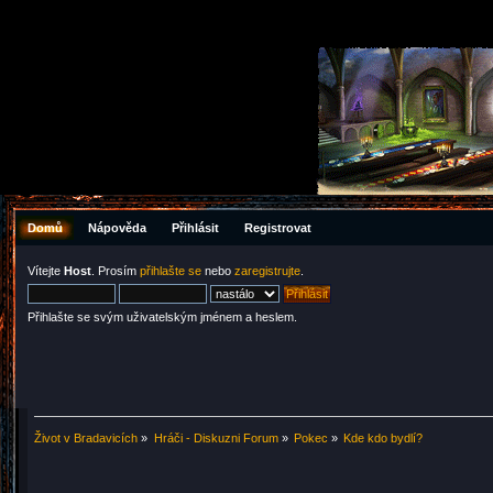
Domů
Nápověda
Přihlásit
Registrovat
Vítejte
Host
. Prosím
přihlašte se
nebo
zaregistrujte
.
Přihlašte se svým uživatelským jménem a heslem.
Život v Bradavicích
»
Hráči - Diskuzni Forum
»
Pokec
»
Kde kdo bydlí?