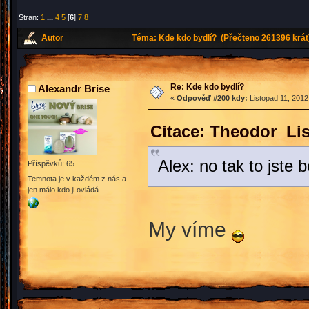
Stran:
1
...
4
5
[
6
]
7
8
Autor
Téma: Kde kdo bydlí? (Přečteno 261396 krát
Re: Kde kdo bydlí?
Alexandr Brise
«
Odpověď #200 kdy:
Listopad 11, 2012
Citace: Theodor Lis
Alex: no tak to jste b
Příspěvků: 65
Temnota je v každém z nás a
jen málo kdo ji ovládá
My víme