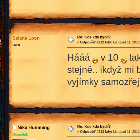
Re: Kde kdo bydlí?
Selena Loon
«
Odpověď #212 kdy:
Listopad 11, 2012
Host
Hááá
v 10
tak
stejně.. ikdyž mi
vyjímky samozř
Re: Kde kdo bydlí?
Nika Humming
«
Odpověď #213 kdy:
Listopad 11, 2012
Dospělák