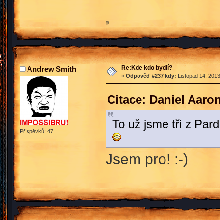
ற
Re:Kde kdo bydlí?
Andrew Smith
«
Odpověď #237 kdy:
Listopad 14, 2013
Citace: Daniel Aaro
To už jsme tři z Pard
Příspěvků: 47
Jsem pro! :-)