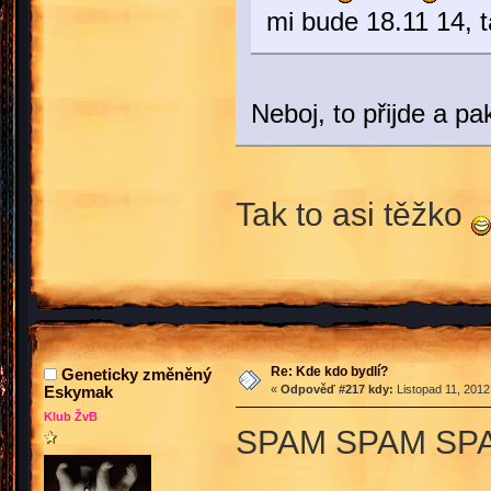
mi bude 18.11 14, 
Neboj, to přijde a p
Tak to asi těžko
Re: Kde kdo bydlí?
Geneticky změněný
Eskymak
«
Odpověď #217 kdy:
Listopad 11, 2012
Klub ŽvB
SPAM SPAM SP