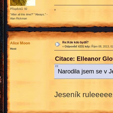
Příspěvků: 92
ʜ
"After all this time?" "Always." -
Alan Rickman
Re:Kde kdo bydlí?
Alice Moon
«
Odpověď #231 kdy:
Říjen 08, 2013, 0
Host
Citace: Elleanor Gl
Narodila jsem se v 
Jeseník ruleeee