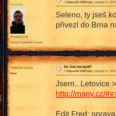
«
Odpověď #204 kdy:
Listopad 11, 2012
Dospělák
Seleno, ty jseš k
přivezl do Brna 
Příspěvků: 55
Nesuď a nebudeš souzen.
Re: Kde kdo bydlí?
Selena Loon
«
Odpověď #205 kdy:
Listopad 11, 2012
Host
Jsem.. Letovice 
http://mapy.cz
Edit Fred: oprava