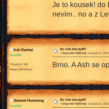
Je to kousek! do 
nevím.. no a z Le
Re: Kde kdo bydlí?
Ash Dachal
«
Odpověď #208 kdy:
Listopad 11, 2012
Dospělák
Brno. A Ash se op
Příspěvků: 108
Always and forever
Re: Kde kdo bydlí?
Samuel Humming
«
Odpověď #209 kdy:
Listopad 11, 2012
Dospělák