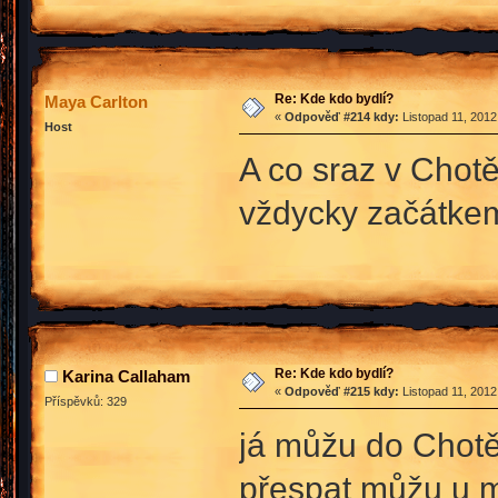
Re: Kde kdo bydlí?
Maya Carlton
«
Odpověď #214 kdy:
Listopad 11, 2012
Host
A co sraz v Chot
vždycky začátke
Re: Kde kdo bydlí?
Karina Callaham
«
Odpověď #215 kdy:
Listopad 11, 2012
Příspěvků: 329
já můžu do Chotěb
přespat můžu u m