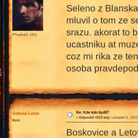
Seleno z Blanska 
mluvil o tom ze 
srazu. akorat to 
Příspěvků: 1551
ucastniku at muz
coz mi rika ze ten
osoba pravdepod
Re: Kde kdo bydlí?
Selena Loon
«
Odpověď #210 kdy:
Listopad 11, 2012
Host
Boskovice a Letov