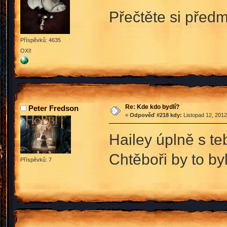
Přečtěte si předm
Příspěvků: 4635
OXI!
Re: Kde kdo bydlí?
Peter Fredson
«
Odpověď #218 kdy:
Listopad 12, 2012
Hailey úplně s te
Chtěboři by to b
Příspěvků: 7