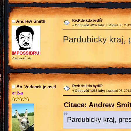
Re:Kde kdo bydlí?
Andrew Smith
«
Odpověď #232 kdy:
Listopad 06, 2013
Pardubicky kraj, 
Příspěvků: 47
Re:Kde kdo bydlí?
Bc. Vodacek je osel
«
Odpověď #233 kdy:
Listopad 06, 2013
RT ŽvB
Citace: Andrew Smit
Pardubicky kraj, pre