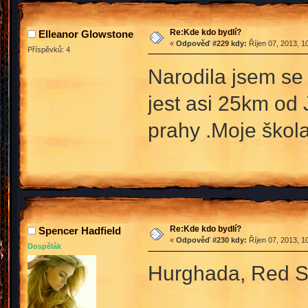
Re:Kde kdo bydlí?
Elleanor Glowstone
«
Odpověď #229 kdy:
Říjen 07, 2013, 1
Příspěvků: 4
Narodila jsem se
jest asi 25km od
prahy .Moje ško
Re:Kde kdo bydlí?
Spencer Hadfield
«
Odpověď #230 kdy:
Říjen 07, 2013, 1
Dospělák
Hurghada, Red S