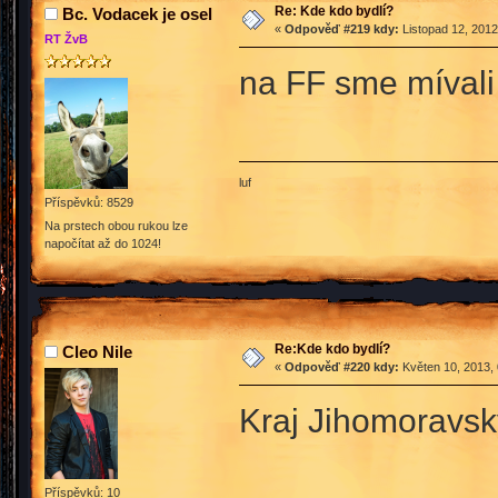
Re: Kde kdo bydlí?
Bc. Vodacek je osel
«
Odpověď #219 kdy:
Listopad 12, 2012
RT ŽvB
na FF sme mívali
luf
Příspěvků: 8529
Na prstech obou rukou lze
napočítat až do 1024!
Re:Kde kdo bydlí?
Cleo Nile
«
Odpověď #220 kdy:
Květen 10, 2013, 
Kraj Jihomoravs
Příspěvků: 10