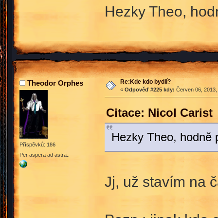
Hezky Theo, hod
Re:Kde kdo bydlí?
Theodor Orphes
«
Odpověď #225 kdy:
Červen 06, 2013, 
Citace: Nicol Caris
Hezky Theo, hodně 
Příspěvků: 186
Per aspera ad astra..
Jj, už stavím na 