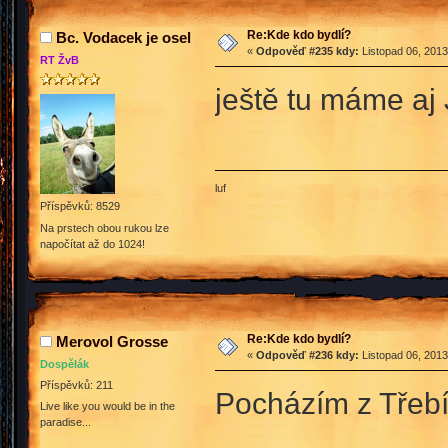
Re:Kde kdo bydlí?
Bc. Vodacek je osel
«
Odpověď #235 kdy:
Listopad 06, 2013
RT ŽvB
ještě tu máme aj 
luf
Příspěvků: 8529
Na prstech obou rukou lze
napočítat až do 1024!
Re:Kde kdo bydlí?
Merovol Grosse
«
Odpověď #236 kdy:
Listopad 06, 2013
Dospělák
Příspěvků: 211
Pocházím z Třebí
Live like you would be in the
paradise...