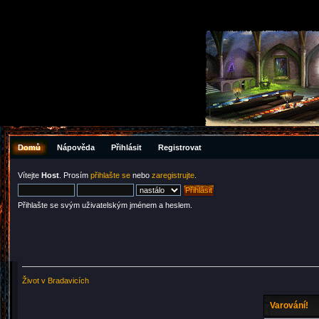
Domů
Nápověda
Přihlásit
Registrovat
Vítejte
Host
. Prosím
přihlašte se
nebo
zaregistrujte
.
Přihlašte se svým uživatelským jménem a heslem.
Život v Bradavicích
Varování!