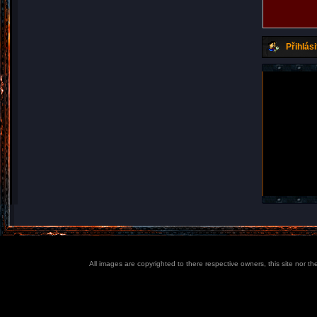
Přihlási
All images are copyrighted to there respective owners, this site nor t