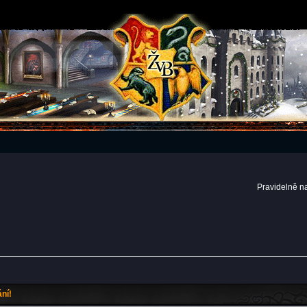
Pravidelně n
ní!