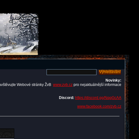
Novinky:
avštěvujte Webové stránky ŽvB
www.zvb.cz
pro nejaktuálnější informace
Discord:
https://discord.gg/NqqGcAA
www.facebook.com/zvb.cz