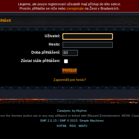
Litujeme, ale pouze registrovaní uživatelé mají přístup do této sekce.
Prosím, přihlašte se níže nebo
zaregistujte
na Život v Bradavicích.
ihlásit
Uživatel:
Heslo:
Doba přihlášení:
Zůstat stále přihlášen:
Zapomněli jste heslo?
Catalysm, by Akyhne
e nor the themes author are in any way affiliated or linked with Blizzard Entertainment, WOW: Cata
SMF 2.0.15
|
SMF © 2015
,
Simple Machines
XHTML
RSS
WAP2