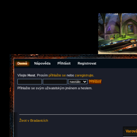
Domů
Nápověda
Přihlásit
Registrovat
Vítejte
Host
. Prosím
přihlašte se
nebo
zaregistrujte
.
Přihlašte se svým uživatelským jménem a heslem.
Život v Bradavicích
Varová