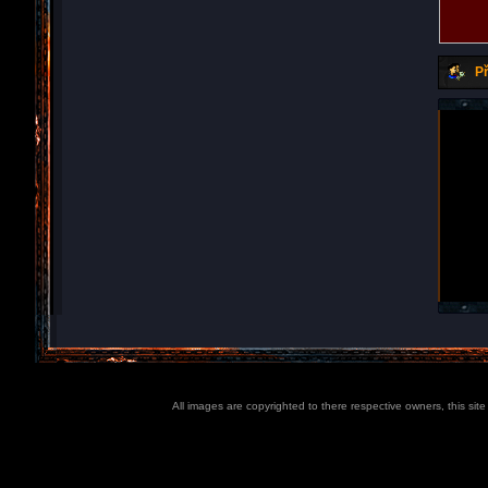
Př
All images are copyrighted to there respective owners, this sit