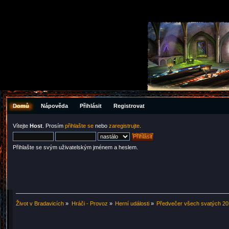
Domů
Nápověda
Přihlásit
Registrovat
Vítejte
Host
. Prosím
přihlašte se
nebo
zaregistrujte
.
Přihlašte se svým uživatelským jménem a heslem.
Život v Bradavicích
»
Hráči - Provoz
»
Herní události
»
Předvečer všech svatých 2