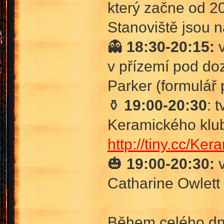
který začne od 2
Stanoviště jsou n
👻
18:30-20:15:
v
v přízemí pod d
Parker (formulář
⚱️
19:00-20:30
: 
Keramického klub
http://tiny.cc/Ker
🎃
19:00-20:30:
v
Catharine Owlett 
Během celého dne 