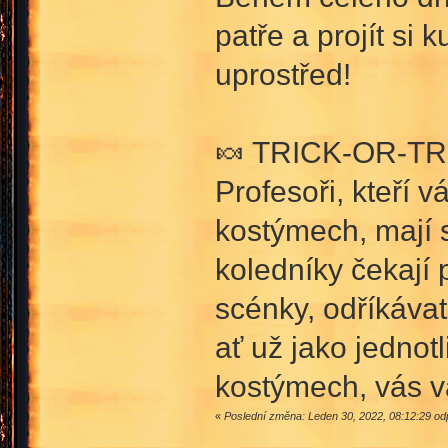
patře a projít si
uprostřed!
🍬 TRICK-OR-TR
Profesoři, kteří v
kostýmech, mají
koledníky čekají 
scénky, odříkávat
ať už jako jedno
kostýmech, vás v
«
Poslední změna: Leden 30, 2022, 08:12:29 od