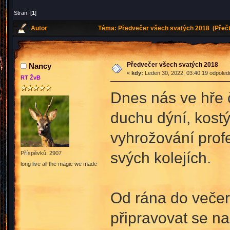
Stran: [
1
]
Autor
Téma: Předvečer všech svatých 2018 (Přečt
Předvečer všech svatých 2018
Nancy
«
kdy:
Leden 30, 2022, 03:40:19 odpoled
RT ŽvB
Dnes nás ve hře 
duchu dýní, kostý
vyhrožování profe
svých kolejích.
Příspěvků: 2907
long live all the magic we made
Od rána do večera
připravovat se na