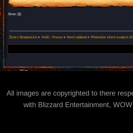
Stran: [
1
]
Život v Bradavicích
»
Hráči - Provoz
»
Herní události
»
Předvečer všech svatých 2
All images are copyrighted to there respe
with Blizzard Entertainment, WOW: 