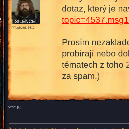
dotaz, který je na
topic=4537.msg
Příspěvků: 1612
Prosím nezakladej
probírají nebo do
tématech z toho 
za spam.)
Stran: [
1
]