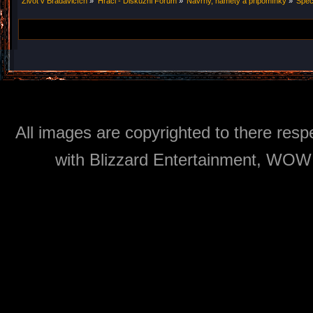
Život v Bradavicích
»
Hráči - Diskuzni Forum
»
Návrhy, náměty a připomínky
»
Spec
All images are copyrighted to there respe
with Blizzard Entertainment, WOW: 