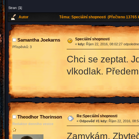
Stran: [
1
]
Autor
Téma: Speciální shopnosti (Přečteno 13765 k
Speciální shopnosti
Samantha Joekarns
«
kdy:
Říjen 22, 2016, 08:02:27 odpoledne
Příspěvků: 3
Chci se zeptat. 
vlkodlak. Předem
Re:Speciální shopnosti
Theodhor Thorinson
«
Odpověď #1 kdy:
Říjen 22, 2016, 08:
Redaktor denniho vestce
Zamykám. Zbytečn