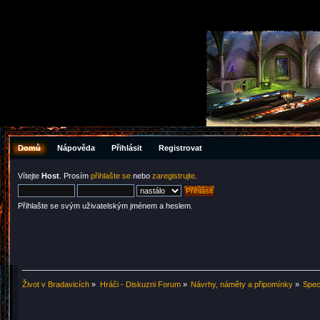
Domů
Nápověda
Přihlásit
Registrovat
Vítejte
Host
. Prosím
přihlašte se
nebo
zaregistrujte
.
Přihlašte se svým uživatelským jménem a heslem.
Život v Bradavicích
»
Hráči - Diskuzni Forum
»
Návrhy, náměty a připomínky
»
Spec