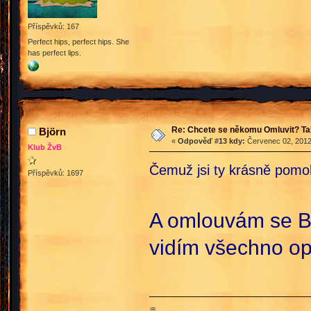
Příspěvků: 167
Perfect hips, perfect hips. She
has perfect lips.
Re: Chcete se někomu Omluvit? Ta
Björn
«
Odpověď #13 kdy:
Červenec 02, 2012
Klub ŽvB
Čemuž jsi ty krásně pomo
Příspěvků: 1697
A omlouvám se Ben
vidím všechno opě
♒