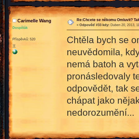
Re:Chcete se někomu Omluvit? Tak
Carimelle Wang
«
Odpověď #33 kdy:
Duben 20, 2013, 11
Dospělák
Chtěla bych se o
Příspěvků: 520
王
neuvědomila, kdy
nemá batoh a vyt
pronásledovaly t
odpovědět, tak se
chápat jako nějako
nedorozumění...