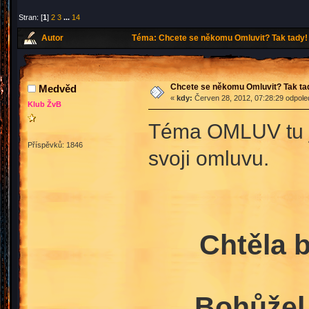
Stran: [
1
]
2
3
...
14
Autor
Téma: Chcete se někomu Omluvit? Tak tady! 
Chcete se někomu Omluvit? Tak ta
Medvěd
«
kdy:
Červen 28, 2012, 07:28:29 odpole
Klub ŽvB
Téma OMLUV tu j
Příspěvků: 1846
svoji omluvu.
Chtěla 
Bohůžel 