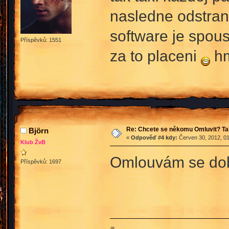
nasledne odstrani
software je spous
Příspěvků: 1551
za to placeni
hm
Re: Chcete se někomu Omluvit? Ta
Björn
«
Odpověď #4 kdy:
Červen 30, 2012, 01
Klub ŽvB
Omlouvám se dobr
Příspěvků: 1697
♒