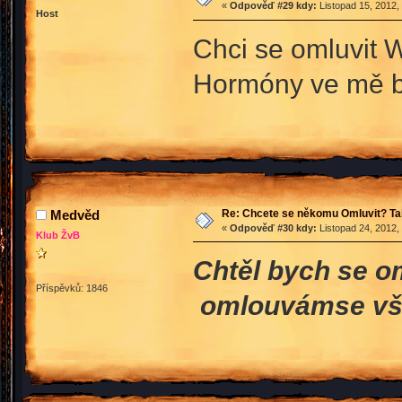
«
Odpověď #29 kdy:
Listopad 15, 2012,
Host
Chci se omluvit 
Hormóny ve mě 
Re: Chcete se někomu Omluvit? Ta
Medvěd
«
Odpověď #30 kdy:
Listopad 24, 2012,
Klub ŽvB
Chtěl bych se o
Příspěvků: 1846
omlouvámse vše