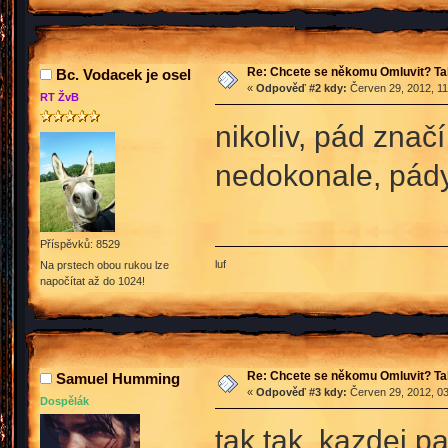
Re: Chcete se někomu Omluvit? Ta
Bc. Vodacek je osel
«
Odpověď #2 kdy:
Červen 29, 2012, 11
RT ŽvB
nikoliv, pád zna
nedokonale, pády
Příspěvků: 8529
luf
Na prstech obou rukou lze
napočítat až do 1024!
Re: Chcete se někomu Omluvit? Ta
Samuel Humming
«
Odpověď #3 kdy:
Červen 29, 2012, 03
Dospělák
tak tak. kazdej p