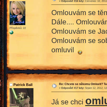
«
Odpověď #16 kdy:
Červenec 10, 2012
Omlouvám se těm,
Dále.... Omlouvá
Příspěvků: 22
Omlouvám se Jack
Omlouvám se sobě
omluvil
Re: Chcete se někomu Omluvit? Ta
Patrick Ball
«
Odpověď #17 kdy:
Srpen 12, 2012, 12
oml
Já se chci