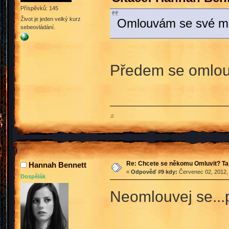
Příspěvků: 145
Život je jeden velký kurz
Omlouvám se své m
sebeovládání.
Předem se omlouv
♫
Re: Chcete se někomu Omluvit? Ta
Hannah Bennett
«
Odpověď #9 kdy:
Červenec 02, 2012, 
Dospělák
Neomlouvej se...