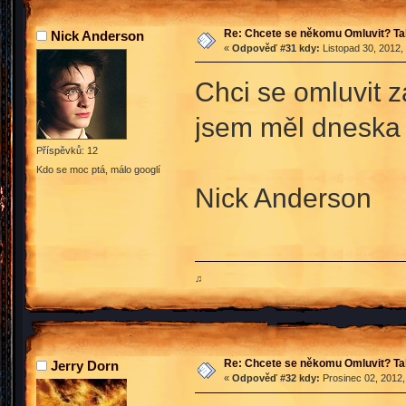
Re: Chcete se někomu Omluvit? Ta
Nick Anderson
«
Odpověď #31 kdy:
Listopad 30, 2012,
Chci se omluvit z
jsem měl dneska 
Příspěvků: 12
Kdo se moc ptá, málo googlí
Nick Anderson
♫
Re: Chcete se někomu Omluvit? Ta
Jerry Dorn
«
Odpověď #32 kdy:
Prosinec 02, 2012,