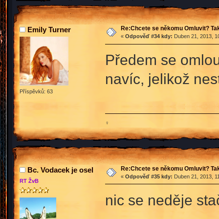
Re:Chcete se někomu Omluvit? Tak
Emily Turner
«
Odpověď #34 kdy:
Duben 21, 2013, 10
Předem se omlou
navíc, jelikož ne
Příspěvků: 63
♀
Re:Chcete se někomu Omluvit? Tak
Bc. Vodacek je osel
«
Odpověď #35 kdy:
Duben 21, 2013, 11
RT ŽvB
nic se neděje st