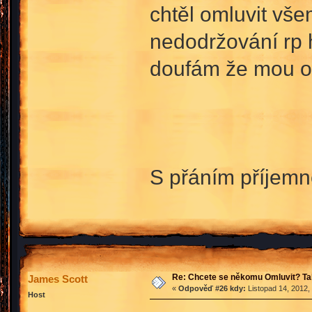
chtěl omluvit vš
nedodržování rp 
doufám že mou o
S přáním příjem
Re: Chcete se někomu Omluvit? Ta
James Scott
«
Odpověď #26 kdy:
Listopad 14, 2012,
Host