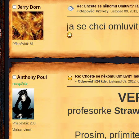
Re: Chcete se někomu Omluvit? Ta
Jerry Dorn
«
Odpověď #23 kdy:
Listopad 09, 2012,
ja se chci omluvi
Příspěvků: 81
Re: Chcete se někomu Omluvit? Tak
Anthony Poul
«
Odpověď #24 kdy:
Listopad 09, 2012, 
Dospělák
VE
profesorke
Straw
Příspěvků: 283
Veritas vincit.
Prosím, príjmi