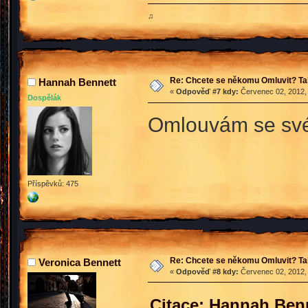
♫
Re: Chcete se někomu Omluvit? Ta
Hannah Bennett
«
Odpověď #7 kdy:
Červenec 02, 2012, 
Dospělák
Omlouvám se sv
Příspěvků: 475
Re: Chcete se někomu Omluvit? Ta
Veronica Bennett
«
Odpověď #8 kdy:
Červenec 02, 2012, 
Citace: Hannah Benn