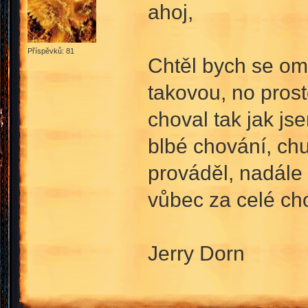
ahoj,
Příspěvků: 81
Chtěl bych se om
takovou, no prost
choval tak jak js
blbé chování, chu
prováděl, nadále
vůbec za celé ch
Jerry Dorn