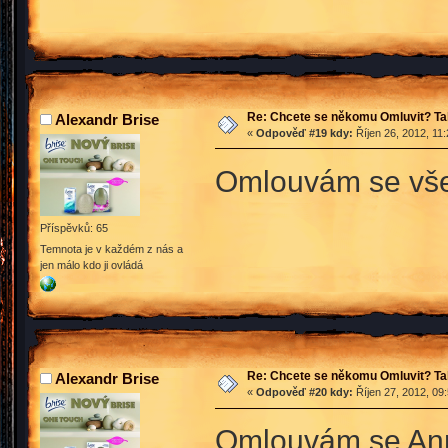
Re: Chcete se někomu Omluvit? Ta
Alexandr Brise
«
Odpověď #19 kdy:
Říjen 26, 2012, 11
Omlouvám se všem
Příspěvků: 65
Temnota je v každém z nás a
jen málo kdo ji ovládá
Re: Chcete se někomu Omluvit? Ta
Alexandr Brise
«
Odpověď #20 kdy:
Říjen 27, 2012, 09
Omlouvám se Anne