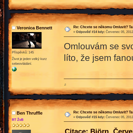
Re: Chcete se někomu Omluvit? Ta
Veronica Bennett
«
Odpověď #14 kdy:
Červenec 05, 2012
Omlouvám se svojí
Příspěvků: 145
líto, že jsem fan
Život je jeden velký kurz
sebeovládání.
♫
Re: Chcete se někomu Omluvit? Ta
Ben Thruffle
«
Odpověď #15 kdy:
Červenec 05, 2012
RT ŽvB
Citace: Björn Červe