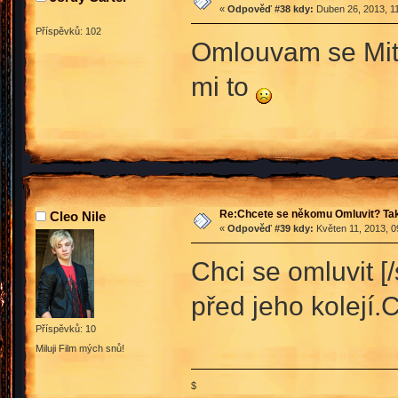
«
Odpověď #38 kdy:
Duben 26, 2013, 11
Příspěvků: 102
Omlouvam se Mitch
mi to
Re:Chcete se někomu Omluvit? Tak
Cleo Nile
«
Odpověď #39 kdy:
Květen 11, 2013, 0
Chci se omluvit [
před jeho kolejí.
Příspěvků: 10
Miluji Film mých snů!
$