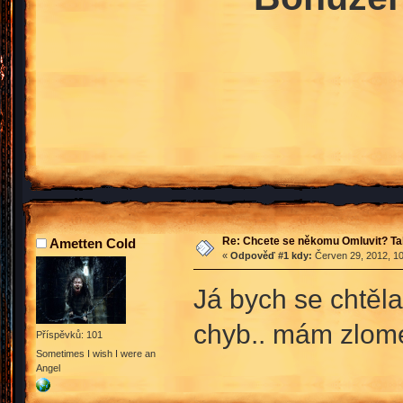
Re: Chcete se někomu Omluvit? Ta
Ametten Cold
«
Odpověď #1 kdy:
Červen 29, 2012, 10
Já bych se chtěla
chyb.. mám zlome
Příspěvků: 101
Sometimes I wish I were an
Angel