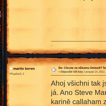
♂
Re: Chcete se někomu Omluvit? Ta
martin lorren
«
Odpověď #25 kdy:
Listopad 14, 2012,
Příspěvků: 5
Ahoj všichni tak 
já. Ano Steve Ma
karině callaham z