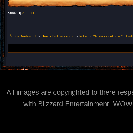
Stran: [
1
]
2
3
...
14
Život v Bradavicích
»
Hráči - Diskuzni Forum
»
Pokec
»
Chcete se někomu Omluvit?
All images are copyrighted to there respe
with Blizzard Entertainment, WOW: 