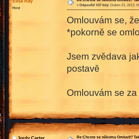
Elisa Ray
«
Odpověď #37 kdy:
Duben 23, 2013, 09
Host
Omlouvám se, že j
*pokorně se oml
Jsem zvědava jak
postavě
Omlouvám se za z
Re:Chcete se někomu Omluvit? Tak
Jordy Carter