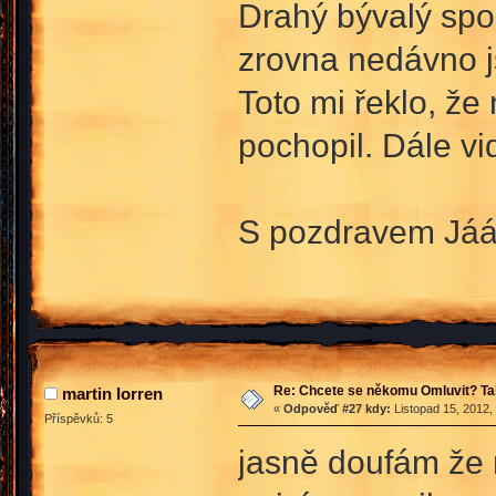
Drahý bývalý spo
zrovna nedávno js
Toto mi řeklo, že
pochopil. Dále vi
S pozdravem Já
Re: Chcete se někomu Omluvit? Ta
martin lorren
«
Odpověď #27 kdy:
Listopad 15, 2012,
Příspěvků: 5
jasně doufám že 