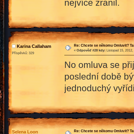
nejvíce zranil.
Re: Chcete se někomu Omluvit? Ta
Karina Callaham
«
Odpověď #28 kdy:
Listopad 15, 2012,
Příspěvků: 329
No omluva se přij
poslední době býv
jednoduchý vyříd
Re: Chcete se někomu Omluvit? Ta
Selena Loon