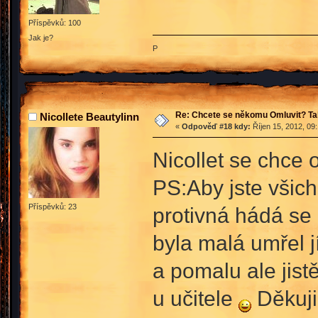
Příspěvků: 100
Jak je?
P
Re: Chcete se někomu Omluvit? Ta
Nicollete Beautylinn
«
Odpověď #18 kdy:
Říjen 15, 2012, 09
Nicollet se chce 
PS:Aby jste všichn
Příspěvků: 23
protivná hádá se 
byla malá umřel j
a pomalu ale jist
u učitele
Děkuji