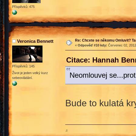
Příspěvků: 475
Re: Chcete se někomu Omluvit? Ta
Veronica Bennett
«
Odpověď #10 kdy:
Červenec 02, 2012
Citace: Hannah Benn
Příspěvků: 145
Život je jeden velký kurz
Neomlouvej se...pro
sebeovládání.
Bude to kulatá k
♫