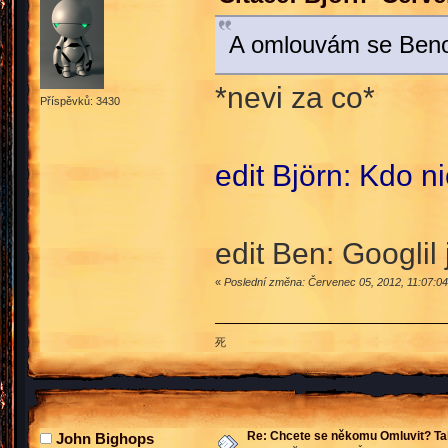
A omlouvám se Beno
*nevi za co*
Příspěvků: 3430
edit Björn: Kdo n
edit Ben: Googlil
«
Poslední změna: Červenec 05, 2012, 11:07:04
死
Re: Chcete se někomu Omluvit? Ta
John Bighops