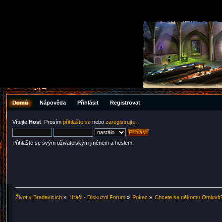
Domů
Nápověda
Přihlásit
Registrovat
Vítejte
Host
. Prosím
přihlašte se
nebo
zaregistrujte
.
Přihlašte se svým uživatelským jménem a heslem.
Život v Bradavicích
»
Hráči - Diskuzni Forum
»
Pokec
»
Chcete se někomu Omluvit?