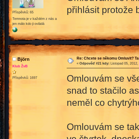
přihlásit protože 
Příspěvků: 65
Temnota je v každém z nás a
jen málo kdo ji ovládá
Re: Chcete se někomu Omluvit? Ta
Björn
«
Odpověď #21 kdy:
Listopad 05, 2012,
Klub ŽvB
Omlouvám se všem
Příspěvků: 1697
snad to stačilo a
neměl co chytrýh
Omlouvám se tak
ve čtvrtek, dnesk