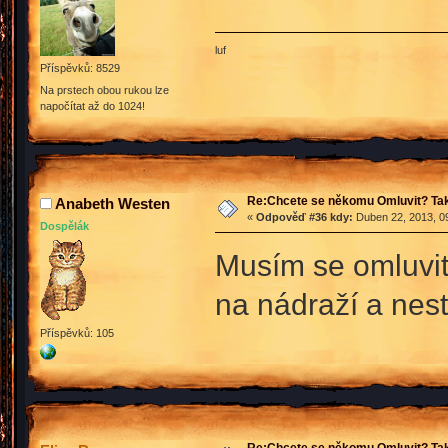
luf
Příspěvků: 8529
Na prstech obou rukou lze
napočítat až do 1024!
Re:Chcete se někomu Omluvit? Tak
Anabeth Westen
«
Odpověď #36 kdy:
Duben 22, 2013, 09
Dospělák
Musím se omluvit
na nádraží a nes
Příspěvků: 105
Re:Chcete se někomu Omluvit? Tak