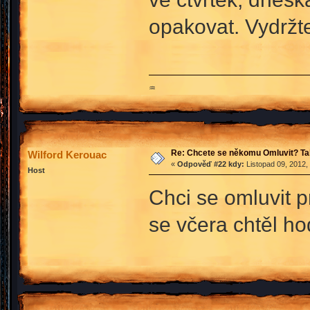
opakovat. Vydržt
♒
Re: Chcete se někomu Omluvit? Ta
Wilford Kerouac
«
Odpověď #22 kdy:
Listopad 09, 2012,
Host
Chci se omluvit p
se včera chtěl 