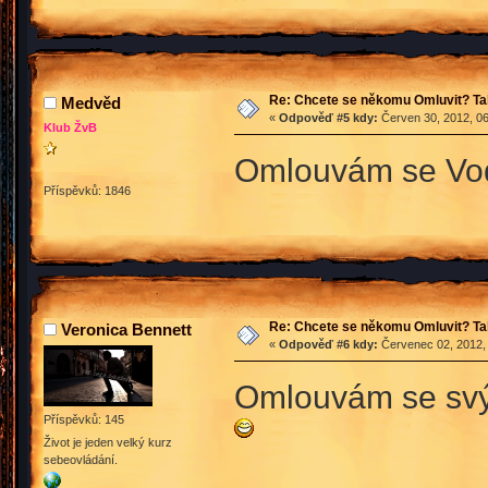
Re: Chcete se někomu Omluvit? Ta
Medvěd
«
Odpověď #5 kdy:
Červen 30, 2012, 06
Klub ŽvB
Omlouvám se Vod
Příspěvků: 1846
Re: Chcete se někomu Omluvit? Ta
Veronica Bennett
«
Odpověď #6 kdy:
Červenec 02, 2012, 
Omlouvám se svý
Příspěvků: 145
Život je jeden velký kurz
sebeovládání.