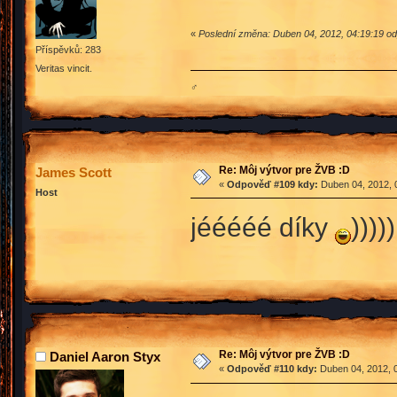
«
Poslední změna: Duben 04, 2012, 04:19:19 od
Příspěvků: 283
Veritas vincit.
♂
Re: Môj výtvor pre ŽVB :D
James Scott
«
Odpověď #109 kdy:
Duben 04, 2012, 
Host
jééééé díky
)))))
Re: Môj výtvor pre ŽVB :D
Daniel Aaron Styx
«
Odpověď #110 kdy:
Duben 04, 2012, 0