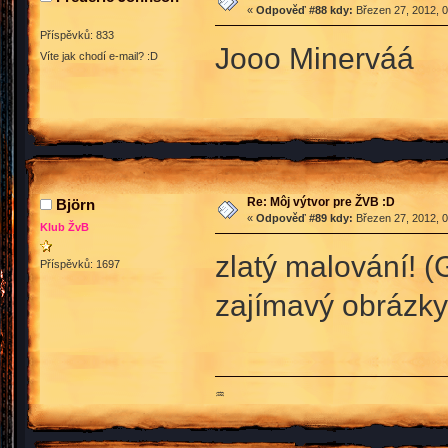
«
Odpověď #88 kdy:
Březen 27, 2012, 0
Příspěvků: 833
Jooo Minerváá
Víte jak chodí e-mail? :D
Re: Môj výtvor pre ŽVB :D
Björn
«
Odpověď #89 kdy:
Březen 27, 2012, 0
Klub ŽvB
zlatý malování! 
Příspěvků: 1697
zajímavý obrázky
♒