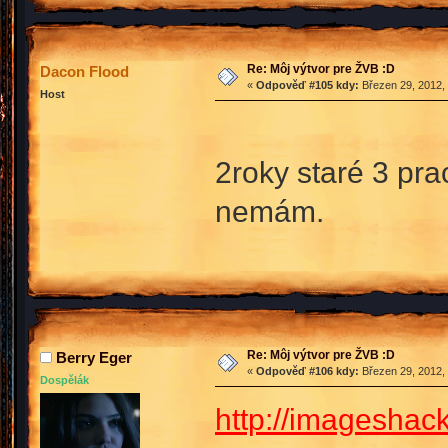
Re: Môj výtvor pre ŽVB :D
Dacon Flood
«
Odpověď #105 kdy:
Březen 29, 2012, 
Host
2roky staré 3 pra
nemám.
Re: Môj výtvor pre ŽVB :D
Berry Eger
«
Odpověď #106 kdy:
Březen 29, 2012, 
Dospělák
http://imageshack