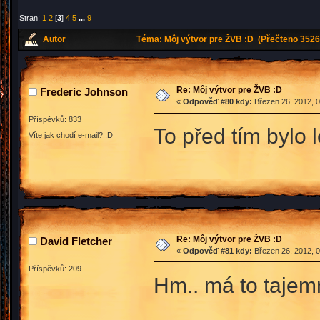
Stran:
1
2
[
3
]
4
5
...
9
Autor
Téma: Môj výtvor pre ŽVB :D (Přečteno 3526
Re: Môj výtvor pre ŽVB :D
Frederic Johnson
«
Odpověď #80 kdy:
Březen 26, 2012, 0
Příspěvků: 833
To před tím bylo l
Víte jak chodí e-mail? :D
Re: Môj výtvor pre ŽVB :D
David Fletcher
«
Odpověď #81 kdy:
Březen 26, 2012, 0
Příspěvků: 209
Hm.. má to tajem