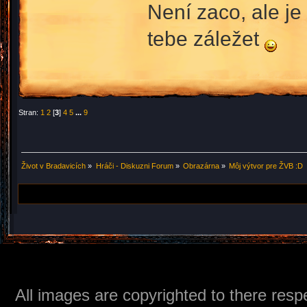
Není zaco, ale je
tebe záležet
Stran:
1
2
[
3
]
4
5
...
9
Život v Bradavicích
»
Hráči - Diskuzni Forum
»
Obrazárna
»
Môj výtvor pre ŽVB :D
All images are copyrighted to there respe