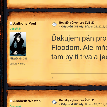
Re: Môj výtvor pre ŽVB :D
Anthony Poul
«
Odpověď #82 kdy:
Březen 26, 2012, 0
Dospělák
Ďakujem pán pro
Floodom. Ale mňa
tam by ti trvala j
Příspěvků: 283
Veritas vincit.
♂
Re: Môj výtvor pre ŽVB :D
Anabeth Westen
«
Odpověď #83 kdy:
Březen 26, 2012, 0
Dospělák