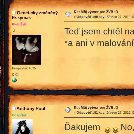
Re: Môj výtvor pre ŽVB :D
Geneticky změněný
Eskymak
«
Odpověď #90 kdy:
Březen 27, 2012, 0
Klub ŽvB
Teď jsem chtěl n
*a ani v malován
Příspěvků: 4635
OXI!
Re: Môj výtvor pre ŽVB :D
Anthony Poul
«
Odpověď #91 kdy:
Březen 27, 2012, 0
Dospělák
Ďakujem
No,