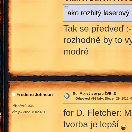
ako rozbitý laserový
Tak se předveď :-
rozhodně by to vy
modré
Re: Môj výtvor pre ŽVB :D
Frederic Johnson
«
Odpověď #99 kdy:
Březen 29, 2012, 0
Příspěvků: 833
for D. Fletcher: 
Víte jak chodí e-mail? :D
tvorba je lepší