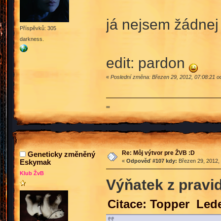
já nejsem žádnej 
Příspěvků: 305
darkness.
edit: pardon
«
Poslední změna: Březen 29, 2012, 07:08:21 o
∞
Re: Môj výtvor pre ŽVB :D
Geneticky změněný
Eskymak
«
Odpověď #107 kdy:
Březen 29, 2012, 
Klub ŽvB
Výňatek z pravid
Citace: Topper Lede