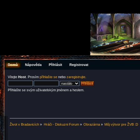
Domů
Nápověda
Přihlásit
Registrovat
Vítejte
Host
. Prosím
přihlašte se
nebo
zaregistrujte
.
Přihlašte se svým uživatelským jménem a heslem.
Život v Bradavicích
»
Hráči - Diskuzni Forum
»
Obrazárna
»
Môj výtvor pre ŽVB :D