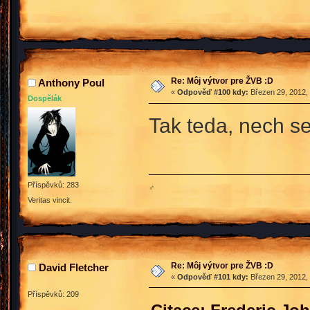
Re: Môj výtvor pre ŽVB :D
Anthony Poul
«
Odpověď #100 kdy:
Březen 29, 2012, 
Dospělák
Tak teda, nech s
Příspěvků: 283
♂
Veritas vincit.
Re: Môj výtvor pre ŽVB :D
David Fletcher
«
Odpověď #101 kdy:
Březen 29, 2012, 
Příspěvků: 209