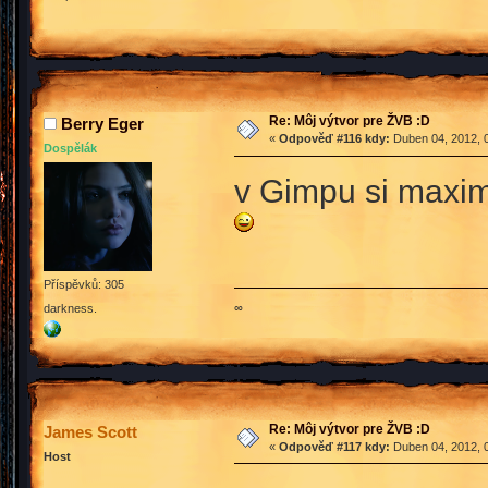
Re: Môj výtvor pre ŽVB :D
Berry Eger
«
Odpověď #116 kdy:
Duben 04, 2012, 0
Dospělák
v Gimpu si maxi
Příspěvků: 305
∞
darkness.
Re: Môj výtvor pre ŽVB :D
James Scott
«
Odpověď #117 kdy:
Duben 04, 2012, 0
Host