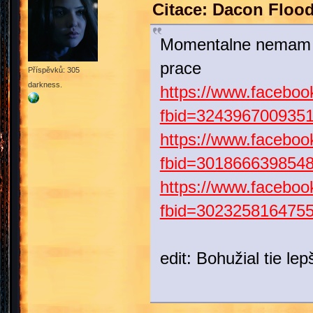
Citace: Dacon Flood
Momentalne nemam ph
prace
Příspěvků: 305
darkness.
https://www.faceboo
fbid=324396700935
https://www.faceboo
fbid=301866639854
https://www.faceboo
fbid=302325816475
edit: Bohužial tie le