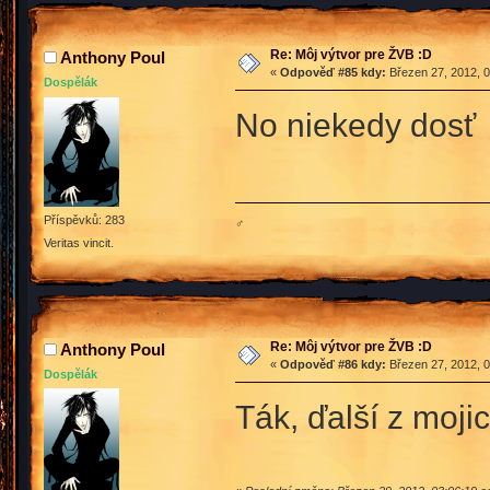
Re: Môj výtvor pre ŽVB :D
Anthony Poul
«
Odpověď #85 kdy:
Březen 27, 2012, 0
Dospělák
No niekedy dos
Příspěvků: 283
♂
Veritas vincit.
Re: Môj výtvor pre ŽVB :D
Anthony Poul
«
Odpověď #86 kdy:
Březen 27, 2012, 0
Dospělák
Ták, ďalší z moji