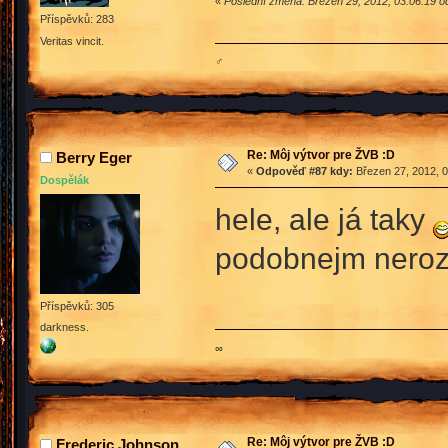
«
Poslední změna: Březen 29, 2012, 03:06:19 o
Příspěvků: 283
Veritas vincit.
♂
Re: Môj výtvor pre ŽVB :D
Berry Eger
«
Odpověď #87 kdy:
Březen 27, 2012, 0
Dospělák
hele, ale já taky
podobnejm ner
Příspěvků: 305
darkness.
∞
Re: Môj výtvor pre ŽVB :D
Frederic Johnson