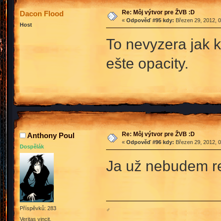
Re: Môj výtvor pre ŽVB :D
Dacon Flood
«
Odpověď #95 kdy:
Březen 29, 2012, 0
Host
To nevyzera jak k
ešte opacity.
Re: Môj výtvor pre ŽVB :D
Anthony Poul
«
Odpověď #96 kdy:
Březen 29, 2012, 0
Dospělák
Ja už nebudem re
Příspěvků: 283
♂
Veritas vincit.