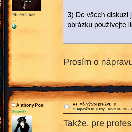
3) Do všech diskuzi 
Příspěvků: 4635
OXI!
obrázku používejte li
Prosím o nápravu
Re: Môj výtvor pre ŽVB :D
Anthony Poul
«
Odpověď #108 kdy:
Duben 04, 2012, 
Dospělák
Takže, pre profe