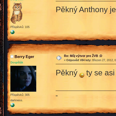
Pěkný Anthony je
Příspěvků: 105
Re: Môj výtvor pre ŽVB :D
Berry Eger
«
Odpověď #84 kdy:
Březen 27, 2012, 0
Dospělák
Pěkný
ty se as
Příspěvků: 305
∞
darkness.