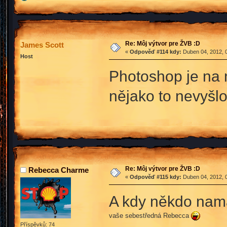
Re: Môj výtvor pre ŽVB :D
James Scott
«
Odpověď #114 kdy:
Duben 04, 2012, 0
Host
Photoshop je na 
nějako to nevyšl
Re: Môj výtvor pre ŽVB :D
Rebecca Charme
«
Odpověď #115 kdy:
Duben 04, 2012, 0
A kdy někdo nama
vaše sebestředná Rebecca
Příspěvků: 74