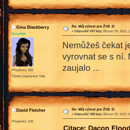
Re: Môj výtvor pre ŽVB :D
Gina Blackberry
«
Odpověď #97 kdy:
Březen 29, 2012, 1
Dospělák
Nemůžeš čekat 
vyrovnat se s ní.
zaujalo ...
Příspěvků: 569
Členka organizace Tally
Re: Môj výtvor pre ŽVB :D
David Fletcher
«
Odpověď #98 kdy:
Březen 29, 2012, 0
Příspěvků: 209
Citace: Dacon Flood