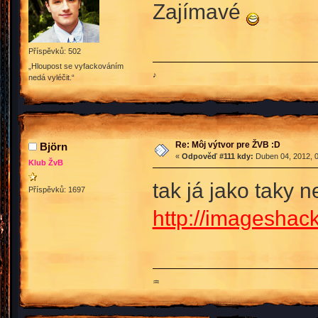
Zajímavé
Příspěvků: 502
„Hloupost se vyfackováním
♪
nedá vyléčit.“
Re: Môj výtvor pre ŽVB :D
Björn
«
Odpověď #111 kdy:
Duben 04, 2012, 0
Klub ŽvB
tak já jako taky n
Příspěvků: 1697
http://imageshac
♒