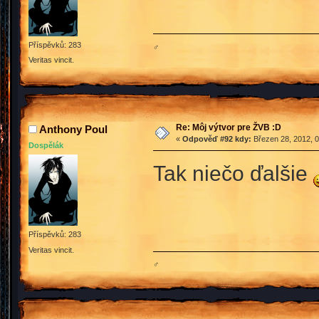
Příspěvků: 283
♂
Veritas vincit.
Re: Môj výtvor pre ŽVB :D
Anthony Poul
«
Odpověď #92 kdy:
Březen 28, 2012, 0
Dospělák
Tak niečo ďalšie
Příspěvků: 283
Veritas vincit.
♂