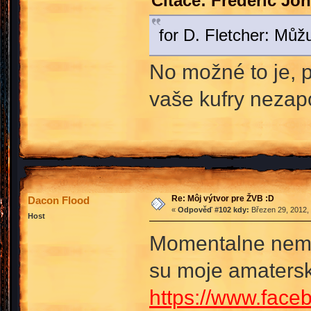
Citace: Frederic Jo
for D. Fletcher: Můž
No možné to je, p
vaše kufry neza
Re: Môj výtvor pre ŽVB :D
Dacon Flood
«
Odpověď #102 kdy:
Březen 29, 2012, 
Host
Momentalne nema
su moje amaters
https://www.face