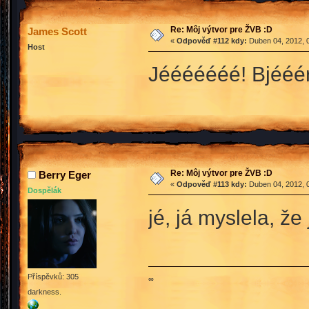
Re: Môj výtvor pre ŽVB :D
James Scott
«
Odpověď #112 kdy:
Duben 04, 2012, 0
Host
Jééééééé! Bjééér
Re: Môj výtvor pre ŽVB :D
Berry Eger
«
Odpověď #113 kdy:
Duben 04, 2012, 0
Dospělák
jé, já myslela, že
Příspěvků: 305
∞
darkness.