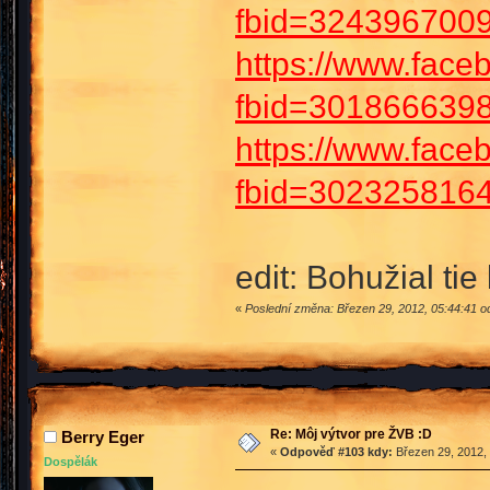
fbid=324396700
https://www.face
fbid=301866639
https://www.face
fbid=302325816
edit: Bohužial ti
«
Poslední změna: Březen 29, 2012, 05:44:41 
Re: Môj výtvor pre ŽVB :D
Berry Eger
«
Odpověď #103 kdy:
Březen 29, 2012, 
Dospělák