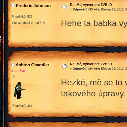
Re: Môj výtvor pre ŽVB :D
Frederic Johnson
«
Odpověď #93 kdy:
Březen 28, 2012, 0
Příspěvků: 833
Hehe ta babka vy
Víte jak chodí e-mail? :D
Re: Môj výtvor pre ŽVB :D
Ashton Chandler
«
Odpověď #94 kdy:
Březen 28, 2012, 0
Klub ŽvB
Hezké, mě se to v
takového úpravy
Příspěvků: 367