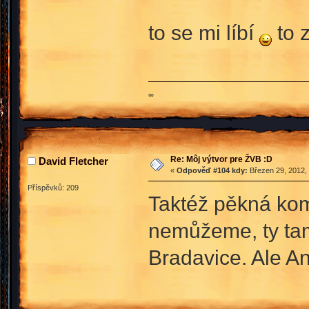
to se mi líbí
to 
∞
Re: Môj výtvor pre ŽVB :D
David Fletcher
«
Odpověď #104 kdy:
Březen 29, 2012, 
Příspěvků: 209
Taktéž pěkná komb
nemůžeme, ty tam
Bradavice. Ale A