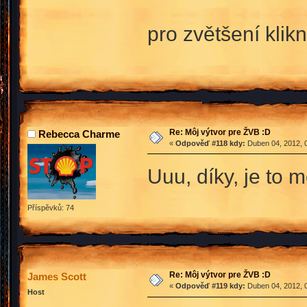
pro zvětšení klik
Re: Môj výtvor pre ŽVB :D
Rebecca Charme
«
Odpověď #118 kdy:
Duben 04, 2012, 0
Uuu, díky, je to 
Příspěvků: 74
Re: Môj výtvor pre ŽVB :D
James Scott
«
Odpověď #119 kdy:
Duben 04, 2012, 0
Host