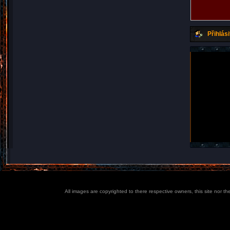
Přihlási
All images are copyrighted to there respective owners, this site nor t