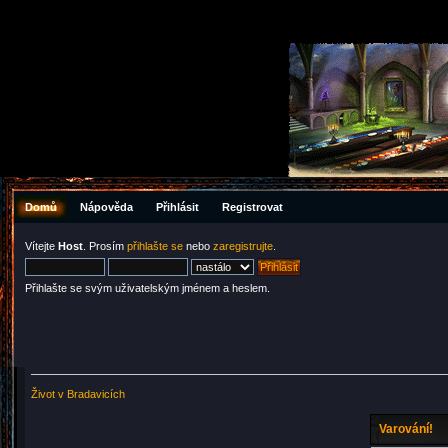
Domů
Nápověda
Přihlásit
Registrovat
Vítejte
Host
. Prosím
přihlašte se
nebo
zaregistrujte
.
Přihlašte se svým uživatelským jménem a heslem.
Život v Bradavicích
Varování!