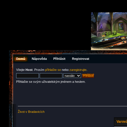
Domů
Nápověda
Přihlásit
Registrovat
Vítejte
Host
. Prosím
přihlašte se
nebo
zaregistrujte
.
Přihlašte se svým uživatelským jménem a heslem.
Život v Bradavicích
Varová