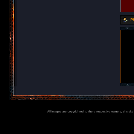
Př
All images are copyrighted to there respective owners, this sit