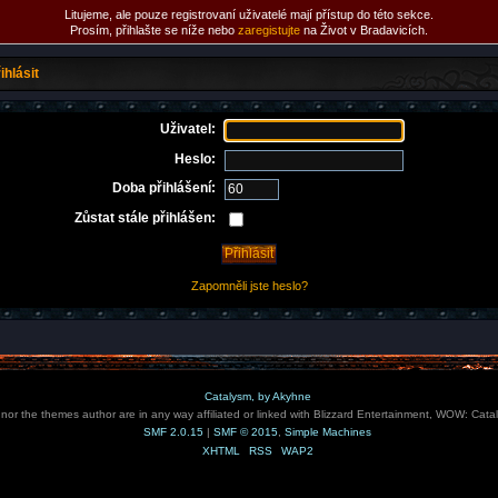
Litujeme, ale pouze registrovaní uživatelé mají přístup do této sekce.
Prosím, přihlašte se níže nebo
zaregistujte
na Život v Bradavicích.
ihlásit
Uživatel:
Heslo:
Doba přihlášení:
Zůstat stále přihlášen:
Zapomněli jste heslo?
Catalysm, by Akyhne
e nor the themes author are in any way affiliated or linked with Blizzard Entertainment, WOW: Cata
SMF 2.0.15
|
SMF © 2015
,
Simple Machines
XHTML
RSS
WAP2