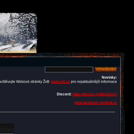
Novinky:
avštěvujte Webové stránky ŽvB
www.zvb.cz
pro nejaktuálnější informace
Discord:
https://discord.gg/NqqGcAA
www.facebook.com/zvb.cz