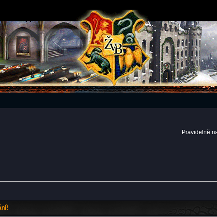
Pravidelně n
ní!