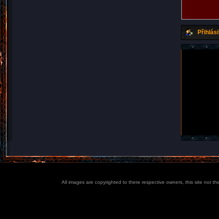
Přihlási
All images are copyrighted to there respective owners, this site nor t