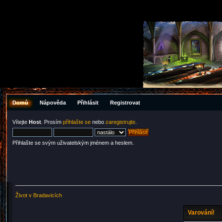
Domů
Nápověda
Přihlásit
Registrovat
Vítejte
Host
. Prosím
přihlašte se
nebo
zaregistrujte
.
Přihlašte se svým uživatelským jménem a heslem.
Život v Bradavicích
Varování!