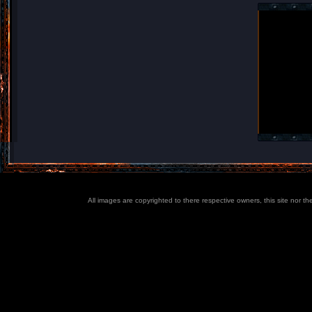
All images are copyrighted to there respective owners, this site nor t