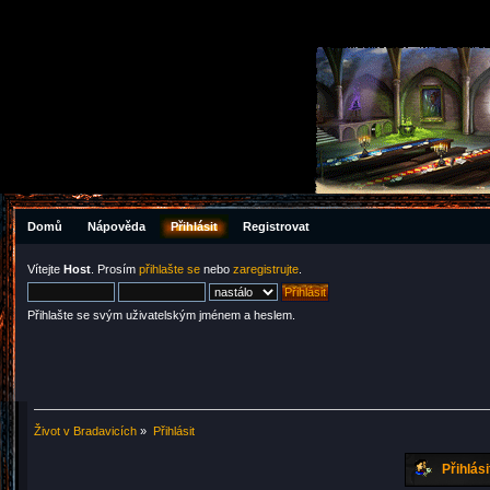
Domů
Nápověda
Přihlásit
Registrovat
Vítejte
Host
. Prosím
přihlašte se
nebo
zaregistrujte
.
Přihlašte se svým uživatelským jménem a heslem.
Život v Bradavicích
»
Přihlásit
Přihlási