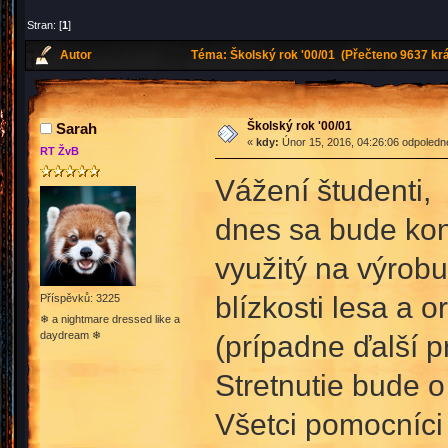
Stran: [
1
]
Autor
Téma: Školský rok '00/01 (Přečteno 9637 krá
Školský rok '00/01
Sarah
«
kdy:
Únor 15, 2016, 04:26:06 odpoledn
RT ŽvB
Vážení študenti,
dnes sa bude kon
využitý na výrob
blízkosti lesa a 
Příspěvků: 3225
❄ a nightmare dressed like a
daydream ❄
(prípadne ďalší p
Stretnutie bude 
Všetci pomocníci 