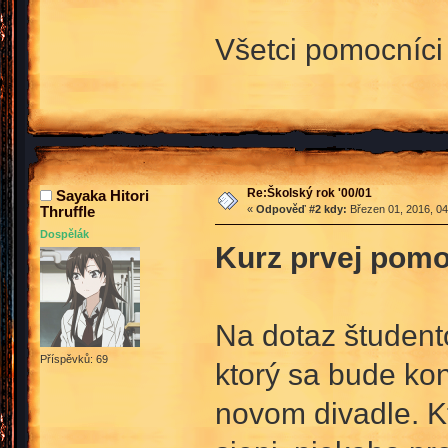
Všetci pomocníci 
Re:Školský rok '00/01
Sayaka Hitori
Thruffle
«
Odpověď #2 kdy:
Březen 01, 2016, 04
Dospělák
Kurz prvej pomo
Na dotaz študent
Příspěvků: 69
ktorý sa bude ko
novom divadle. Kt