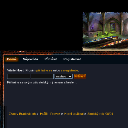
Domů
Nápověda
Přihlásit
Registrovat
Vítejte
Host
. Prosím
přihlašte se
nebo
zaregistrujte
.
Přihlašte se svým uživatelským jménem a heslem.
Život v Bradavicích
»
Hráči - Provoz
»
Herní události
»
Školský rok '00/01