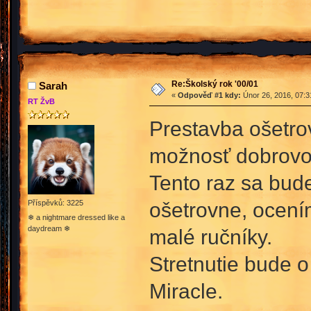
Re:Školský rok '00/01
Sarah
«
Odpověď #1 kdy:
Únor 26, 2016, 07:3
RT ŽvB
Prestavba ošetrov
možnosť dobrovol
Tento raz sa bud
ošetrovne, ocení
Příspěvků: 3225
❄ a nightmare dressed like a
daydream ❄
malé ručníky.
Stretnutie bude o
Miracle.