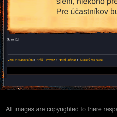
sieni, niekoho pr
Pre účastníkov bu
Stran: [
1
]
Život v Bradavicích
»
Hráči - Provoz
»
Herní události
»
Školský rok '00/01
All images are copyrighted to there respe