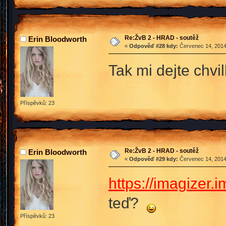
Re:ŽvB 2 - HRAD - soutěž
Erin Bloodworth
«
Odpověď #28 kdy:
Červenec 14, 2014
Tak mi dejte chv
Příspěvků: 23
Re:ŽvB 2 - HRAD - soutěž
Erin Bloodworth
«
Odpověď #29 kdy:
Červenec 14, 2014
https://imagizer
teď?
Příspěvků: 23