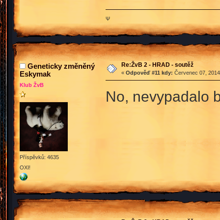
Ψ
Re:ŽvB 2 - HRAD - soutěž
Geneticky změněný
Eskymak
«
Odpověď #11 kdy:
Červenec 07, 2014,
Klub ŽvB
No, nevypadalo by
Příspěvků: 4635
OXI!