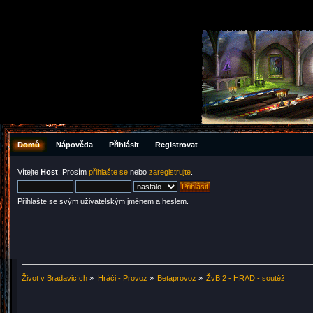
Domů
Nápověda
Přihlásit
Registrovat
Vítejte
Host
. Prosím
přihlašte se
nebo
zaregistrujte
.
Přihlašte se svým uživatelským jménem a heslem.
Život v Bradavicích
»
Hráči - Provoz
»
Betaprovoz
»
ŽvB 2 - HRAD - soutěž