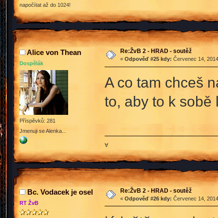
napočítat až do 1024!
Re:ŽvB 2 - HRAD - soutěž
Alice von Thean
«
Odpověď #25 kdy:
Červenec 14, 2014
Dospělák
A co tam chceš na
to, aby to k sobě 
Příspěvků: 281
Jmenuji se Alenka...
∀
Re:ŽvB 2 - HRAD - soutěž
Bc. Vodacek je osel
«
Odpověď #26 kdy:
Červenec 14, 2014
RT ŽvB