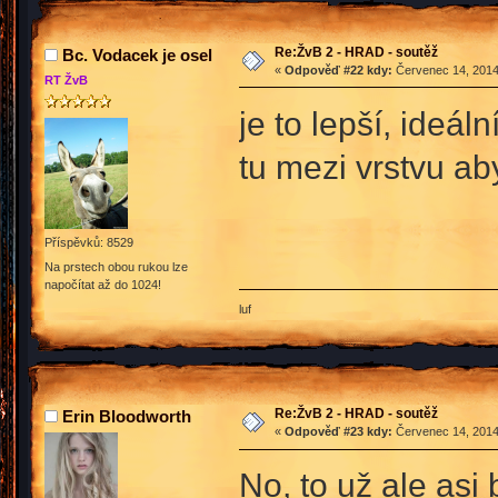
Re:ŽvB 2 - HRAD - soutěž
Bc. Vodacek je osel
«
Odpověď #22 kdy:
Červenec 14, 2014
RT ŽvB
je to lepší, ideá
tu mezi vrstvu ab
Příspěvků: 8529
Na prstech obou rukou lze
napočítat až do 1024!
luf
Re:ŽvB 2 - HRAD - soutěž
Erin Bloodworth
«
Odpověď #23 kdy:
Červenec 14, 2014
No, to už ale as