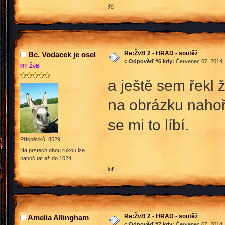
死
Re:ŽvB 2 - HRAD - soutěž
Bc. Vodacek je osel
«
Odpověď #6 kdy:
Červenec 07, 2014, 
RT ŽvB
a ještě sem řekl
na obrázku nahoře
se mi to líbí.
Příspěvků: 8529
Na prstech obou rukou lze
napočítat až do 1024!
luf
Re:ŽvB 2 - HRAD - soutěž
Amelia Allingham
«
Odpověď #7 kdy:
Červenec 07, 2014, 