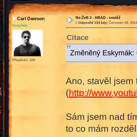
Re:ŽvB 2 - HRAD - soutěž
Carl Dawson
«
Odpověď #14 kdy:
Červenec 08, 2014
Dospělák
Citace
Změněný Eskymák: Op
Příspěvků: 109
Ano, stavěl jsem 
(
http://www.you
Sám jsem nad tím 
to co mám rozděl