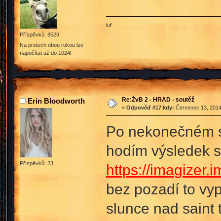
luf
Příspěvků: 8529
Na prstech obou rukou lze
napočítat až do 1024!
Re:ŽvB 2 - HRAD - soutěž
Erin Bloodworth
«
Odpověď #17 kdy:
Červenec 13, 2014
Po nekonečném s
hodím výsledek 
Příspěvků: 23
https://imagizer
bez pozadí to vy
slunce nad saint