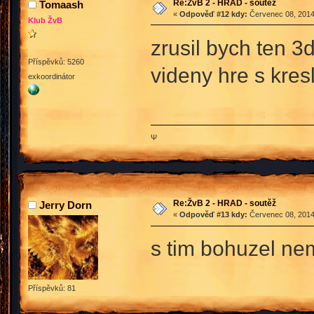
Re:ŽvB 2 - HRAD - soutěž
Tomaash
«
Odpověď #12 kdy:
Červenec 08, 2014
Klub ŽvB
zrusil bych ten 3
Příspěvků: 5260
videny hre s kres
exkoordinátor
Ψ
Re:ŽvB 2 - HRAD - soutěž
Jerry Dorn
«
Odpověď #13 kdy:
Červenec 08, 2014
s tim bohuzel ne
Příspěvků: 81