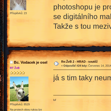
photoshopu je pro
Příspěvků: 23
se digitálního m
Takže s tou mezi
Re:ŽvB 2 - HRAD - soutěž
Bc. Vodacek je osel
«
Odpověď #24 kdy:
Červenec 14, 2014
RT ŽvB
já s tim taky ne
luf
Příspěvků: 8529
Na prstech obou rukou lze