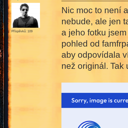
Nic moc to není 
nebude, ale jen t
a jeho fotku jse
Příspěvků: 109
pohled od famfrpá
aby odpovídala ví
než originál. Tak