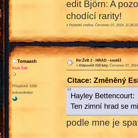
edit Björn: A poz
chodící rarity!
«
Poslední změna: Červenec 07, 2014, 11:26:21
Re:ŽvB 2 - HRAD - soutěž
Tomaash
«
Odpověď #10 kdy:
Červenec 07, 2014,
Klub ŽvB
Citace: Změněný Es
Příspěvků: 5260
exkoordinátor
Hayley Bettencourt:
Ten zimní hrad se mi
podle mne je spa