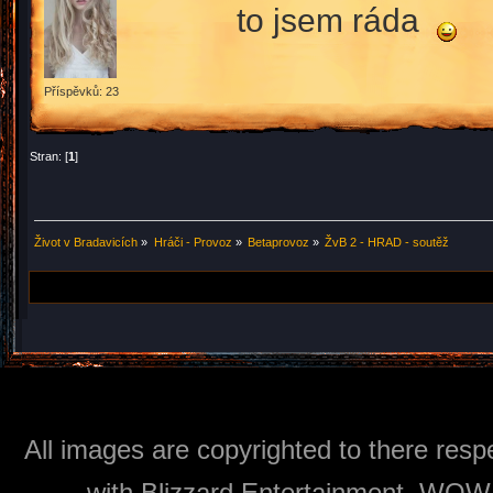
to jsem ráda
Příspěvků: 23
Stran: [
1
]
Život v Bradavicích
»
Hráči - Provoz
»
Betaprovoz
»
ŽvB 2 - HRAD - soutěž
All images are copyrighted to there respe
with Blizzard Entertainment, WOW: 