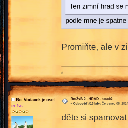
Ten zimní hrad se 
podle mne je spatne 
Promiňte, ale v z
ற
Re:ŽvB 2 - HRAD - soutěž
Bc. Vodacek je osel
«
Odpověď #16 kdy:
Červenec 08, 2014
RT ŽvB
děte si spamovat