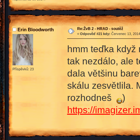
Re:ŽvB 2 - HRAD - soutěž
Erin Bloodworth
«
Odpověď #21 kdy:
Červenec 13, 2014,
hmm teďka když n
tak nezdálo, ale t
Příspěvků: 23
dala většinu bare
skálu zesvětlila.
rozhodneš
)
https://imagizer