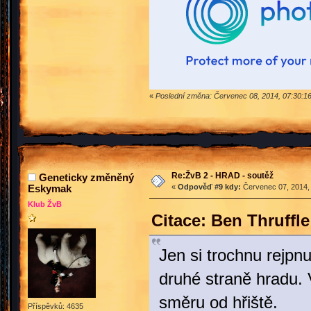
«
Poslední změna: Červenec 08, 2014, 07:30:1
Re:ŽvB 2 - HRAD - soutěž
Geneticky změněný
Eskymak
«
Odpověď #9 kdy:
Červenec 07, 2014, 
Klub ŽvB
Citace: Ben Thruffl
Jen si trochnu rejpnu
druhé straně hradu. 
směru od hřiště.
Příspěvků: 4635