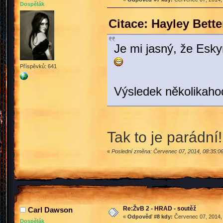
Dospělák
Citace: Hayley Bett
Je mi jasný, že Esky
Příspěvků: 641
Výsledek několikaho
Tak to je parádní
«
Poslední změna: Červenec 07, 2014, 08:35:06
Re:ŽvB 2 - HRAD - soutěž
Carl Dawson
«
Odpověď #8 kdy:
Červenec 07, 2014, 
Dospělák