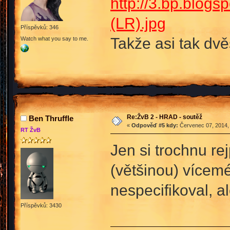
http://3.bp.blo
(LR).jpg
Příspěvků: 346
Takže asi tak dvě
Watch what you say to me.
Re:ŽvB 2 - HRAD - soutěž
Ben Thruffle
«
Odpověď #5 kdy:
Červenec 07, 2014, 
RT ŽvB
Jen si trochnu rej
(většinou) vícem
nespecifikoval, a
Příspěvků: 3430