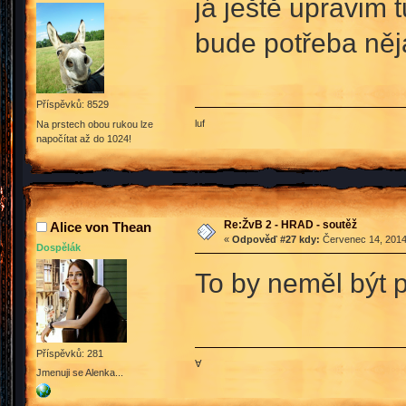
já ještě upravim 
bude potřeba něja
Příspěvků: 8529
luf
Na prstech obou rukou lze
napočítat až do 1024!
Re:ŽvB 2 - HRAD - soutěž
Alice von Thean
«
Odpověď #27 kdy:
Červenec 14, 2014
Dospělák
To by neměl být
Příspěvků: 281
∀
Jmenuji se Alenka...