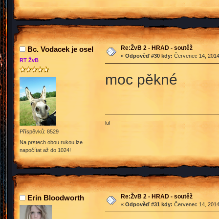
Re:ŽvB 2 - HRAD - soutěž
Bc. Vodacek je osel
«
Odpověď #30 kdy:
Červenec 14, 2014
RT ŽvB
moc pěkné
luf
Příspěvků: 8529
Na prstech obou rukou lze
napočítat až do 1024!
Re:ŽvB 2 - HRAD - soutěž
Erin Bloodworth
«
Odpověď #31 kdy:
Červenec 14, 2014