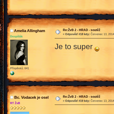
Re:ŽvB 2 - HRAD - soutěž
Amelia Allingham
«
Odpověď #18 kdy:
Červenec 13, 2014
Dospělák
Je to super
Příspěvků: 641
Re:ŽvB 2 - HRAD - soutěž
Bc. Vodacek je osel
«
Odpověď #19 kdy:
Červenec 13, 2014
RT ŽvB