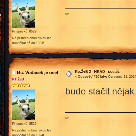
luf
Příspěvků: 8529
Na prstech obou rukou lze
napočítat až do 1024!
Re:ŽvB 2 - HRAD - soutěž
Bc. Vodacek je osel
«
Odpověď #20 kdy:
Červenec 13, 2014
RT ŽvB
bude stačit nějak
luf
Příspěvků: 8529
Na prstech obou rukou lze
napočítat až do 1024!