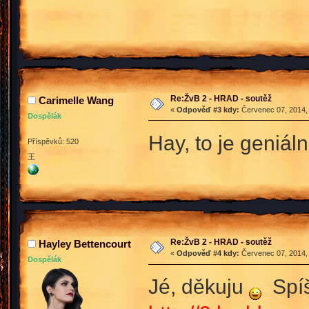
Re:ŽvB 2 - HRAD - soutěž
Carimelle Wang
«
Odpověď #3 kdy:
Červenec 07, 2014, 
Dospělák
Hay, to je geniáln
Příspěvků: 520
王
Re:ŽvB 2 - HRAD - soutěž
Hayley Bettencourt
«
Odpověď #4 kdy:
Červenec 07, 2014, 
Dospělák
Jé, děkuju
Spíš 