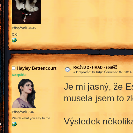
Příspěvků: 4635
OXI!
Re:ŽvB 2 - HRAD - soutěž
Hayley Bettencourt
«
Odpověď #2 kdy:
Červenec 07, 2014, 
Dospělák
Je mi jasný, že E
musela jsem to z
Příspěvků: 346
Výsledek několik
Watch what you say to me.