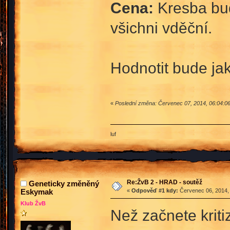
Cena:
Kresba bud
všichni vděční.
Hodnotit bude jak
«
Poslední změna: Červenec 07, 2014, 06:04:06
luf
Re:ŽvB 2 - HRAD - soutěž
Geneticky změněný
Eskymak
«
Odpověď #1 kdy:
Červenec 06, 2014, 
Klub ŽvB
Než začnete kriti