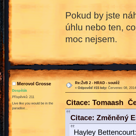
Pokud by jste ná
úhlu nebo ten, co
moc nejsem.
Re:ŽvB 2 - HRAD - soutěž
Merovol Grosse
«
Odpověď #15 kdy:
Červenec 08, 2014
Dospělák
Příspěvků: 211
Citace: Tomaash Če
Live like you would be in the
paradise...
Citace: Změněný E
Hayley Bettencourt