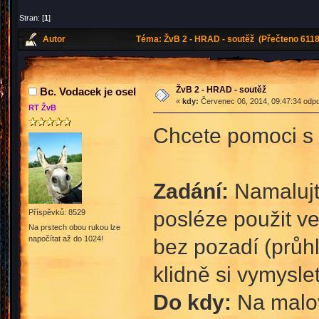
Stran: [
1
]
Autor
Téma: ŽvB 2 - HRAD - soutěž (Přečteno 6118
ŽvB 2 - HRAD - soutěž
Bc. Vodacek je osel
«
kdy:
Červenec 06, 2014, 09:47:34 odpo
RT ŽvB
Chcete pomoci s 
Zadání:
Namalujt
posléze použit ve
Příspěvků: 8529
Na prstech obou rukou lze
napočítat až do 1024!
bez pozadí (průhl
klidně si vymyslet
Do kdy:
Na malov