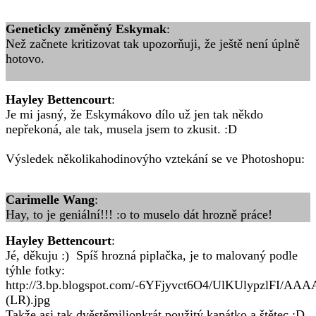
Geneticky změněný Eskymak
:
Než začnete kritizovat tak upozorňuji, že ještě není úplně
hotovo.
Hayley Bettencourt
:
Je mi jasný, že Eskymákovo dílo už jen tak někdo
nepřekoná, ale tak, musela jsem to zkusit. :D
Výsledek několikahodinovýho vztekání se ve Photoshopu:
Carimelle Wang
:
Hay, to je geniální!!! :o to muselo dát hrozně práce!
Hayley Bettencourt
:
Jé, děkuju :) Spíš hrozná piplačka, je to malovaný podle
týhle fotky:
http://3.bp.blogspot.com/-6YFjyvct6O4/UlKUlypzlFI/A
(LR).jpg
Takže asi tak dvěstěmilionkrát použitý kapátko a štětec :D