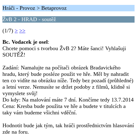
Hráči - Provoz > Betaprovoz
ŽvB 2 - HRAD - soutěž
(1/7)
>
>>
Bc. Vodacek je osel
:
Chcete pomoci s tvorbou ŽvB 2? Máte šanci! Vyhlašuji
SOUTĚŽ!
Zadání: Namalujte na počítači obrázek Bradavického
hradu, který bude posléze použit ve hře. Měl by nahradit
ten co vidíte na obrázku níže. Tedy bez pozadí (průhledné)
a letní verze. Nemusíte se držet podoby z filmů, klidně si
vymyslete svůj!
Do kdy: Na malování máte 7 dní. Končíme tedy 13.7.2014
Cena: Kresba bude použita ve hře a budete v titulcích a
taky vám budeme všichni vděční.
Hodnotit bude jak tým, tak hráči prostřednictvím hlasování
zde na foru.