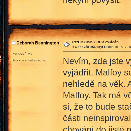
Re:Diskusia k RP a ovládání
Deborah Bennington
«
Odpověď #56 kdy:
Duben 18, 2017, 10
Příspěvků: 26
Nevím, zda jste 
Be a voice, not an echo.
vyjádřit. Malfoy 
nehledě na věk. 
Malfoy. Tak má vě
si, že to bude sta
části neinspirova
chování do jisté 