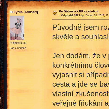
Re:Diskusia k RP a ovládání
Lydia Hellberg
«
Odpověď #59 kdy:
Duben 18, 2017, 11:
Původně jsem roze
skvěle a souhlasí
Příspěvků: 89
Sač e bédééz
Jen dodám, že v 
konkrétnímu člově
vyjasnit si přípa
cesta a jde se ba
vlastní zkušenost
veřejné fňukání a