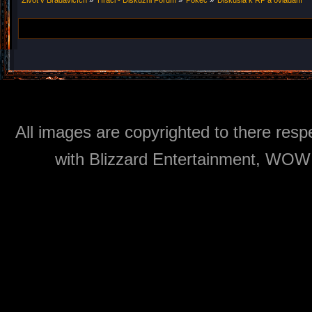
Život v Bradavicích
»
Hráči - Diskuzni Forum
»
Pokec
»
Diskusia k RP a ovládání
All images are copyrighted to there respe
with Blizzard Entertainment, WOW: 