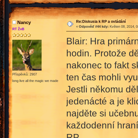
Re:Diskusia k RP a ovládání
Nancy
«
Odpověď #44 kdy:
Květen 08, 2014, 0
RT ŽvB
Blair: Hra primár
hodin. Protože dě
nakonec to fakt s
ten čas mohli využ
Příspěvků: 2907
long live all the magic we made
Jestli někomu děl
jedenácté a je kl
najděte si učebnu
každodenní hraní 
RP.