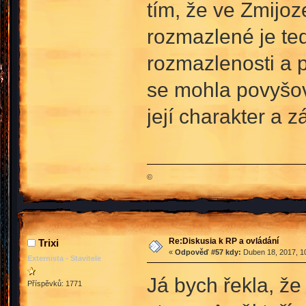
tím, že ve Zmijo
rozmazlené je te
rozmazlenosti a po
se mohla povyšova
její charakter a z
©
Re:Diskusia k RP a ovládání
Trixi
«
Odpověď #57 kdy:
Duben 18, 2017, 10
Externista - Stavitele
Já bych řekla, že
Příspěvků: 1771