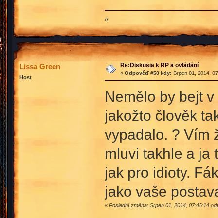
A
Re:Diskusia k RP a ovládání
Lissa Green
«
Odpověď #50 kdy:
Srpen 01, 2014, 07
Host
Nemělo by bejt v 
jakožto člověk ta
vypadalo. ? Vím 
mluvi takhle a ja 
jak pro idioty. Fá
jako vaše postav
«
Poslední změna: Srpen 01, 2014, 07:46:14 od