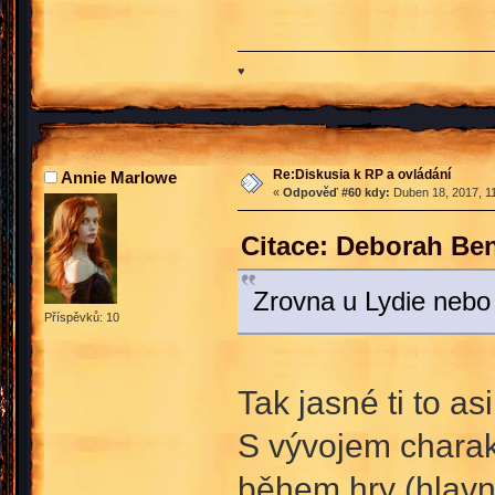
♥
Re:Diskusia k RP a ovládání
Annie Marlowe
«
Odpověď #60 kdy:
Duben 18, 2017, 11
Citace: Deborah Be
Zrovna u Lydie nebo 
Příspěvků: 10
Tak jasné ti to a
S vývojem charak
během hry (hlavně