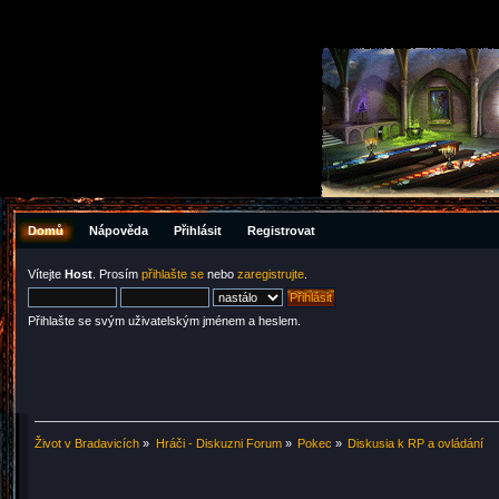
Domů
Nápověda
Přihlásit
Registrovat
Vítejte
Host
. Prosím
přihlašte se
nebo
zaregistrujte
.
Přihlašte se svým uživatelským jménem a heslem.
Život v Bradavicích
»
Hráči - Diskuzni Forum
»
Pokec
»
Diskusia k RP a ovládání