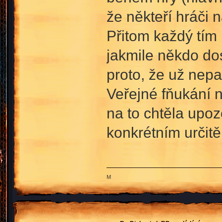
že někteří hráči n
Přitom každý tím
jakmile někdo dos
proto, že už nepa
Veřejné fňukání 
na to chtěla upo
konkrétním určitě
M