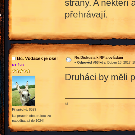
strany. A někteří
přehrávají.
Re:Diskusia k RP a ovládání
Bc. Vodacek je osel
«
Odpověď #58 kdy:
Duben 18, 2017, 10
RT ŽvB
Druháci by měli 
luf
Příspěvků: 8529
Na prstech obou rukou lze
napočítat až do 1024!