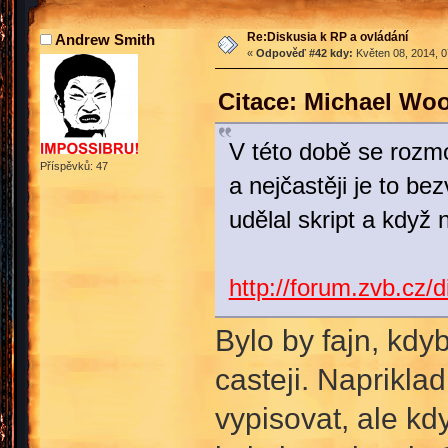
Re:Diskusia k RP a ovládání
Andrew Smith
«
Odpověď #42 kdy:
Květen 08, 2014, 0
Citace: Michael Wo
V této době se rozm
Příspěvků: 47
a nejčastěji je to 
udělal skript a když
http://forum.zvb.c
Bylo by fajn, kdyb
casteji. Naprikla
vypisovat, ale kd