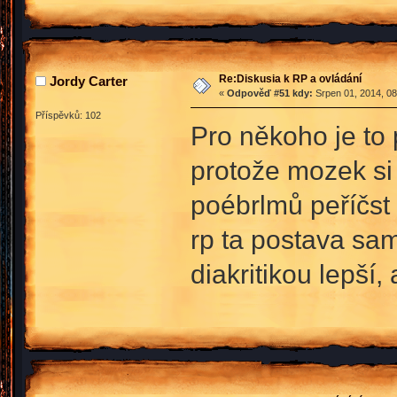
Re:Diskusia k RP a ovládání
Jordy Carter
«
Odpověď #51 kdy:
Srpen 01, 2014, 08
Příspěvků: 102
Pro někoho je to 
protože mozek si 
poébrlmů peříčst
rp ta postava sa
diakritikou lepší,