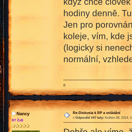
když chce člověk 
hodiny denně. Tu
Jen pro porovná
koleje, vím, kde
(logicky si nenech
normální, vzhlede
B
Re:Diskusia k RP a ovládání
Nancy
«
Odpověď #47 kdy:
Květen 08, 2014, 1
RT ŽvB
Dobře ale víme, že