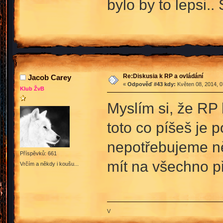
bylo by to lepsi..
Re:Diskusia k RP a ovládání
Jacob Carey
«
Odpověď #43 kdy:
Květen 08, 2014, 0
Klub ŽvB
Myslím si, že RP 
toto co píšeš je 
nepotřebujeme ně
Příspěvků: 661
mít na všechno př
Vrčím a někdy i koušu...
V