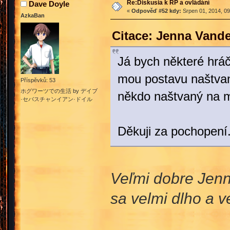
Re:Diskusia k RP a ovládání
Dave Doyle
«
Odpověď #52 kdy:
Srpen 01, 2014, 09
AzkaBan
Citace: Jenna Vande
Já bych některé hráč
mou postavu naštvaní
Příspěvků: 53
ホグワーツでの生活 by デイブ
někdo naštvaný na m
·セバスチャンイアン·ドイル
Děkuji za pochopení
Veľmi dobre Jenna
sa velmi dlho a 