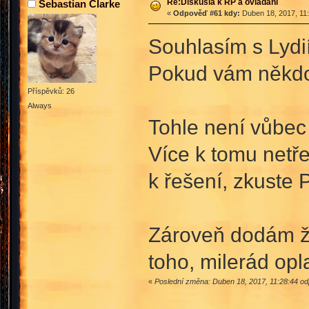
Re:Diskusia k RP a ovládání
Sebastian Clarke
«
Odpověď #61 kdy:
Duben 18, 2017, 11:
Souhlasím s Lydií
Pokud vám někdo 
Příspěvků: 26
Always
Tohle není vůbec 
Více k tomu netře
k řešení, zkuste
Zároveň dodám že
toho, milerád opl
«
Poslední změna: Duben 18, 2017, 11:28:44 od