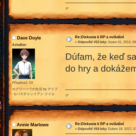
デ
Re:Diskusia k RP a ovládání
Dave Doyle
«
Odpověď #53 kdy:
Srpen 01, 2014, 09
AzkaBan
Dúfam, že keď s
do hry a dokáže
Příspěvků: 53
ホグワーツでの生活 by デイブ
·セバスチャンイアン·ドイル
デ
Re:Diskusia k RP a ovládání
Annie Marlowe
«
Odpověď #54 kdy:
Duben 18, 2017, 07