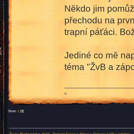
Někdo jim pomůže
přechodu na první
trapní páťáci. Bož
Jediné co mě napa
téma "ŽvB a zápo
©
Stran:
1
[
2
]