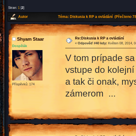
Stran:
1
[
2
]
Autor
Téma: Diskusia k RP a ovládání (Přečteno 78
Re:Diskusia k RP a ovládání
Shyam Staar
«
Odpověď #40 kdy:
Květen 08, 2014, 0
Dospělák
V tom prípade sa 
vstupe do kolejní 
a tak či onak, my
Příspěvků: 174
zámerom ...