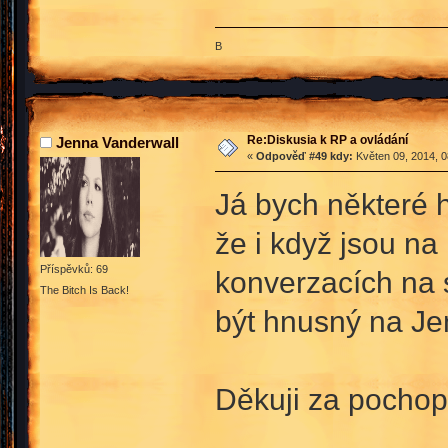
B
Re:Diskusia k RP a ovládání
Jenna Vanderwall
«
Odpověď #49 kdy:
Květen 09, 2014, 0
Já bych některé 
že i když jsou na
Příspěvků: 69
konverzacích na 
The Bitch Is Back!
být hnusný na Je
Děkuji za pochop