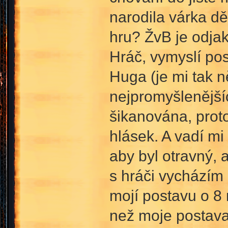
narodila várka dě
hru? ŽvB je odjak
Hráč, vymyslí po
Huga (je mi tak n
nejpromyšlenější
šikanována, proto
hlásek. A vadí mi
aby byl otravný, 
s hráči vycházím
mojí postavu o 8 
než moje postava) 