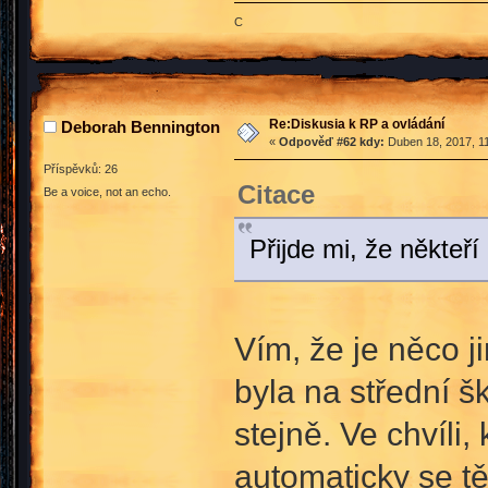
C
Re:Diskusia k RP a ovládání
Deborah Bennington
«
Odpověď #62 kdy:
Duben 18, 2017, 11
Příspěvků: 26
Citace
Be a voice, not an echo.
Přijde mi, že někteří 
Vím, že je něco ji
byla na střední šk
stejně. Ve chvíli,
automaticky se tě