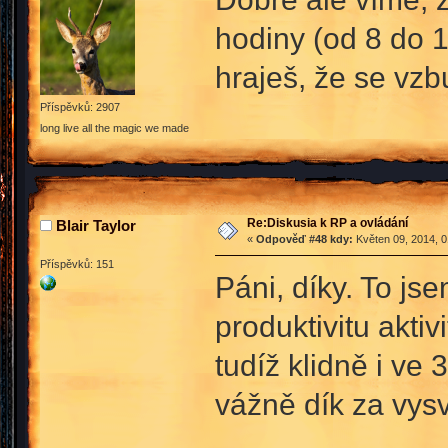
hodiny (od 8 do 1
hraješ, že se vz
Příspěvků: 2907
long live all the magic we made
Re:Diskusia k RP a ovládání
Blair Taylor
«
Odpověď #48 kdy:
Květen 09, 2014, 0
Příspěvků: 151
Páni, díky. To js
produktivitu aktiv
tudíž klidně i ve
vážně dík za vys