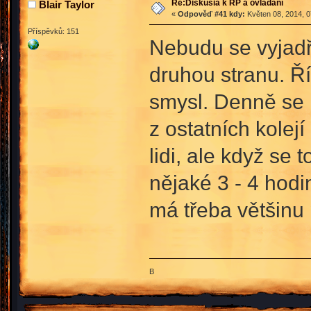
Re:Diskusia k RP a ovládání
Blair Taylor
«
Odpověď #41 kdy:
Květen 08, 2014, 0
Příspěvků: 151
Nebudu se vyjadřo
druhou stranu. Ří
smysl. Denně se k
z ostatních kolejí
lidi, ale když se
nějaké 3 - 4 hodi
má třeba většinu p
B