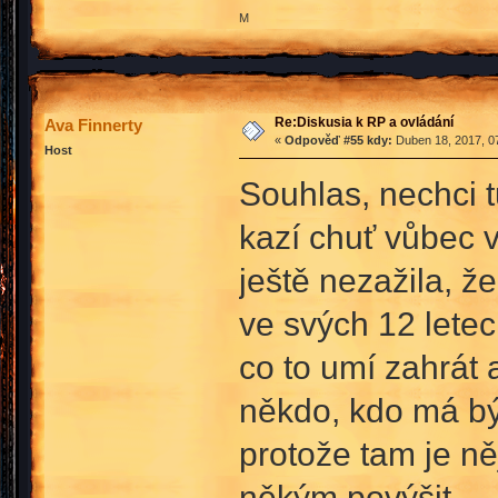
M
Re:Diskusia k RP a ovládání
Ava Finnerty
«
Odpověď #55 kdy:
Duben 18, 2017, 07
Host
Souhlas, nechci t
kazí chuť vůbec v
ještě nezažila, že
ve svých 12 letec
co to umí zahrát 
někdo, kdo má být
protože tam je ně
někým povýšit.