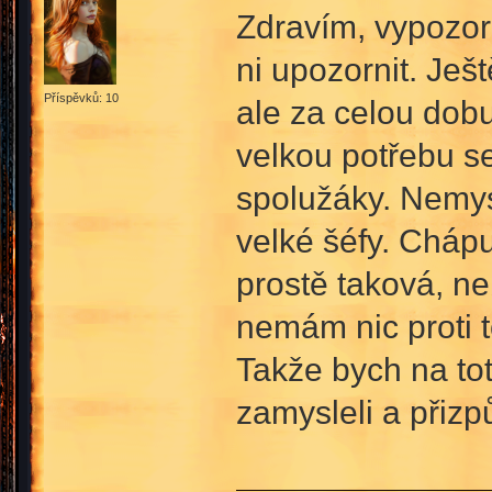
Zdravím, vypozor
ni upozornit. Ješ
Příspěvků: 10
ale za celou dob
velkou potřebu s
spolužáky. Nemysl
velké šéfy. Chápu
prostě taková, n
nemám nic proti 
Takže bych na tot
zamysleli a přizp