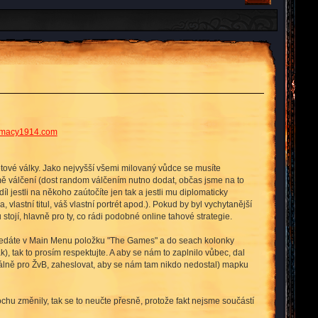
macy1914.com
ětové války. Jako nejvyšší všemi milovaný vůdce se musíte
ě válčení (dost random válčením nutno dodat, občas jsme na to
 jestli na někoho zaútočíte jen tak a jestli mu diplomaticky
 vlastní titul, váš vlastní portrét apod.). Pokud by byl vychytanější
stojí, hlavně pro ty, co rádi podobné online tahové strategie.
vyhledáte v Main Menu položku "The Games" a do seach kolonky
, tak to prosím respektujte. A aby se nám to zaplnilo vůbec, dal
iálně pro ŽvB, zaheslovat, aby se nám tam nikdo nedostal) mapku
rochu změnily, tak se to neučte přesně, protože fakt nejsme součástí