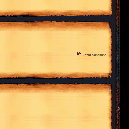
IP zaznamenána