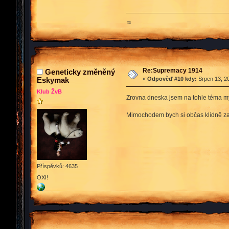
♒
Re:Supremacy 1914
Geneticky změněný
Eskymak
«
Odpověď #10 kdy:
Srpen 13, 20
Klub ŽvB
Zrovna dneska jsem na tohle téma mysl
Mimochodem bych si občas klidně zahr
Příspěvků: 4635
OXI!