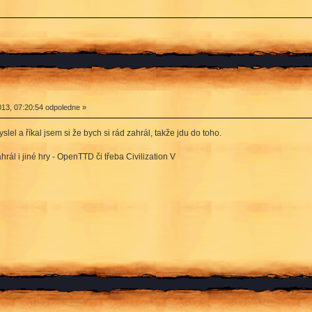
13, 07:20:54 odpoledne »
el a říkal jsem si že bych si rád zahrál, takže jdu do toho.
ál i jiné hry - OpenTTD či třeba Civilization V