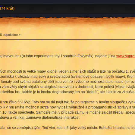
74 krát)
8 odpoledne »
jímavou hru (u toho experimentu byl i soudruh Eskymák), najdete jí na
www.supre
vých mocností (u velké mapy klidně i jeden z menších států) a jste na počátku 1. sv
 zemičku k vítězství nad soky a světovládou (systémově obsazení 50% mapy). Krom
lámaly pod svěma bataliony děl) jsou ve hře i výborné možnosti diplomacie (je rozdíl
vám vždy chybí nějaká strategická surovina) a drobností, které potěší (vlastní vlajka,
skvělou hru, takhle je to trochu degradovaný jen na "dobré", ale i tak to za zkoušku 
l hru číslo 551652. Tato hra se dá najít tak, že po registraci v levém sloupečku 
o RP hru (máte možnost skrze noviny psát výhružné a propagandistické zprávy a tak)
 10, takže spěchejte. Samozřejmě, v případě zájmu je možné založit (třeba i spec
ábava a vznikají zajímavé diplomatické interakce.
 dala, co se zeměpisu týče. Teď vim, kde leží jaký velký město. Bohužel hranice se t