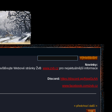
Novinky:
avštěvujte Webové stránky ŽvB
www.zvb.cz
pro nejaktuálnější informace
Discord:
https://discord.gg/NqqGcAA
www.facebook.com/zvb.cz
« předchozí
další »
TISK