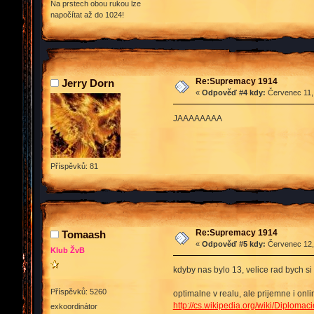
Na prstech obou rukou lze
napočítat až do 1024!
Re:Supremacy 1914
Jerry Dorn
«
Odpověď #4 kdy:
Červenec 11, 
JAAAAAAAA
Příspěvků: 81
Re:Supremacy 1914
Tomaash
«
Odpověď #5 kdy:
Červenec 12, 
Klub ŽvB
kdyby nas bylo 13, velice rad bych si
Příspěvků: 5260
optimalne v realu, ale prijemne i onli
http://cs.wikipedia.org/wiki/Diplom
exkoordinátor