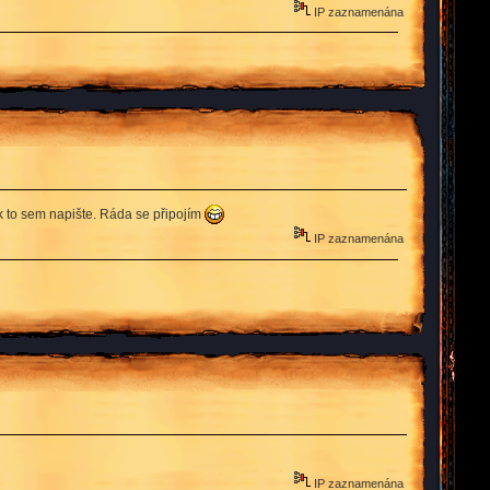
IP zaznamenána
ak to sem napište. Ráda se připojím
IP zaznamenána
IP zaznamenána