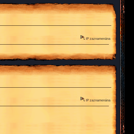
IP zaznamenána
IP zaznamenána