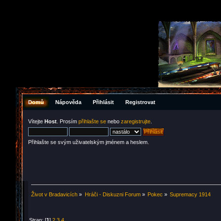
Domů
Nápověda
Přihlásit
Registrovat
Vítejte
Host
. Prosím
přihlašte se
nebo
zaregistrujte
.
Přihlašte se svým uživatelským jménem a heslem.
Život v Bradavicích
»
Hráči - Diskuzni Forum
»
Pokec
»
Supremacy 1914
Stran: [
1
]
2
3
4