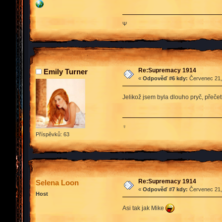
Ψ
Re:Supremacy 1914
Emily Turner
«
Odpověď #6 kdy:
Červenec 21, 
Jelikož jsem byla dlouho pryč, přečet
♀
Příspěvků: 63
Re:Supremacy 1914
Selena Loon
«
Odpověď #7 kdy:
Červenec 21, 
Host
Asi tak jak Mike