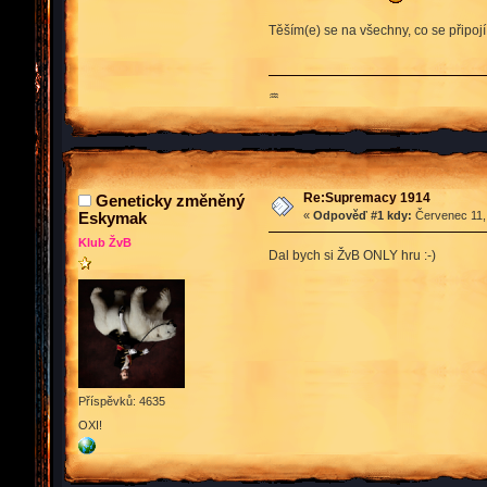
Těším(e) se na všechny, co se připojí
♒
Re:Supremacy 1914
Geneticky změněný
Eskymak
«
Odpověď #1 kdy:
Červenec 11, 
Klub ŽvB
Dal bych si ŽvB ONLY hru :-)
Příspěvků: 4635
OXI!