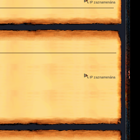
IP zaznamenána
IP zaznamenána