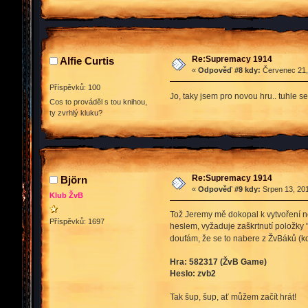
Re:Supremacy 1914
Alfie Curtis
«
Odpověď #8 kdy:
Červenec 21, 
Příspěvků: 100
Jo, taky jsem pro novou hru.. tuhle
Cos to prováděl s tou knihou,
ty zvrhlý kluku?
Re:Supremacy 1914
Björn
«
Odpověď #9 kdy:
Srpen 13, 201
Klub ŽvB
Tož Jeremy mě dokopal k vytvoření no
Příspěvků: 1697
heslem, vyžaduje zaškrtnutí položky 
doufám, že se to nabere z ŽvBáků (k
Hra: 582317 (ŽvB Game)
Heslo: zvb2
Tak šup, šup, ať můžem začít hrát!