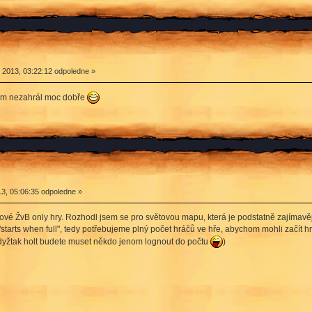
2013, 03:22:12 odpoledne »
 sem nezahrál moc dobře
3, 05:06:35 odpoledne »
vé ŽvB only hry. Rozhodl jsem se pro světovou mapu, která je podstatně zajímavějš
"starts when full", tedy potřebujeme plný počet hráčů ve hře, abychom mohli začít 
dyžtak holt budete muset někdo jenom lognout do počtu
)