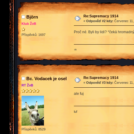
Re:Supremacy 1914
Björn
«
Odpověď #2 kdy:
Červenec 11, 
Klub ŽvB
Proč né. Byli by lidi? *čeká hromadn
Příspěvků: 1697
♒
Re:Supremacy 1914
Bc. Vodacek je osel
«
Odpověď #3 kdy:
Červenec 11, 
RT ŽvB
ale fuj
luf
Příspěvků: 8529