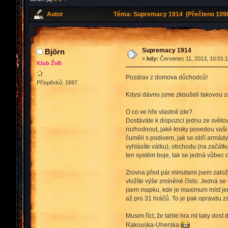
Autor
Téma: Supremacy 1914 (Přečteno 1098
Supremacy 1914
Björn
«
kdy:
Červenec 11, 2013, 10:01:1
Klub ŽvB
Pozdrav z domova důchodců!
Příspěvků: 1697
Kdysi dávno jsme zkoušeli takovou za
O co ve hře vlastně jde?
Dostáváte k dispozici jednu ze světo
rozhodnout, jaké kroky povedou vaši
čuměli s podivem, jak se obří armády 
vyhlásíte válku), obchodu (na začátku 
ten systém boje, tak se jedná vůbec o 
Zrovna před pár minutami jsem založi
vložíte výše zmíněné číslo. Jedná se 
jsem mapku, kde je maximum míst jen
až pro 31 hráčů. To je pak opravdu z
Musim říct, že tahle hra mi taky dost
Rakouska-Uherska