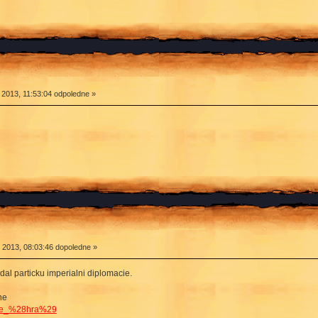
2013, 11:53:04 odpoledne »
2013, 08:03:46 dopoledne »
 dal particku imperialni diplomacie.
ne
acie_%28hra%29