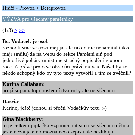
Hráči - Provoz > Betaprovoz
VÝZVA pro všechny pamětníky
(1/3)
>
>>
Bc. Vodacek je osel
:
rozhodli sme se (rozuměj já, ale nikdo nic nenamítal takže
mají smůlu) že na webu do sekce Pamětní síň pod
jednotlivé poháry umístíme stručný popis dění v onom
roce. A právě proto se obracím právě na vás. Našel by se
někdo schopný kdo by tyto texty vytvořil a tím se zvěčnil?
Karina Callaham
:
no já si pamatuju poslední dva roky ale ne všechno
Darcia
:
Karino, ještě jednou si přečti Vodáčkův text. :-)
Gina Blackberry
:
to je celkem piplačka vzpomenout si co se všechno dělo a
ještě nezaujatě no možná něco sepíšu,ale neslibuju