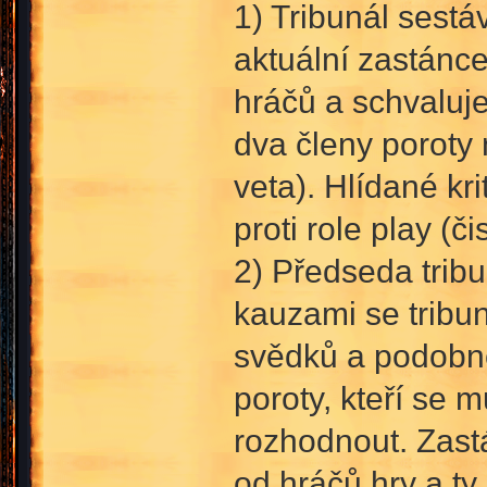
1) Tribunál sestá
aktuální zastánce
hráčů a schvaluje
dva členy poroty 
veta). Hlídané kr
proti role play (čis
2) Předseda tribu
kauzami se tribu
svědků a podobně
poroty, kteří se 
rozhodnout. Zast
od hráčů hry a ty