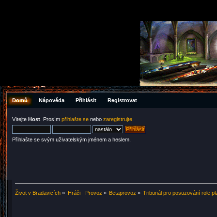
Domů
Nápověda
Přihlásit
Registrovat
Vítejte
Host
. Prosím
přihlašte se
nebo
zaregistrujte
.
Přihlašte se svým uživatelským jménem a heslem.
Život v Bradavicích
»
Hráči - Provoz
»
Betaprovoz
»
Tribunál pro posuzování role p