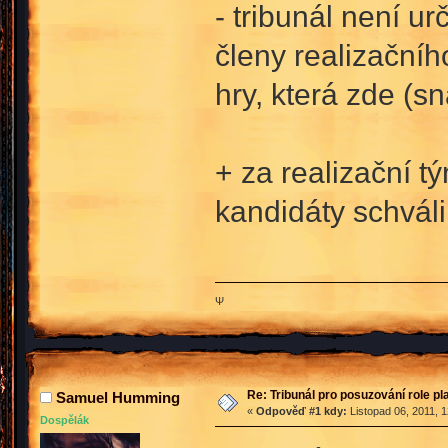
- tribunál není ur
členy realizačníh
hry, která zde (
+ za realizační t
kandidáty schváli
Ψ
Re: Tribunál pro posuzování role p
Samuel Humming
«
Odpověď #1 kdy:
Listopad 06, 2011, 
Dospělák