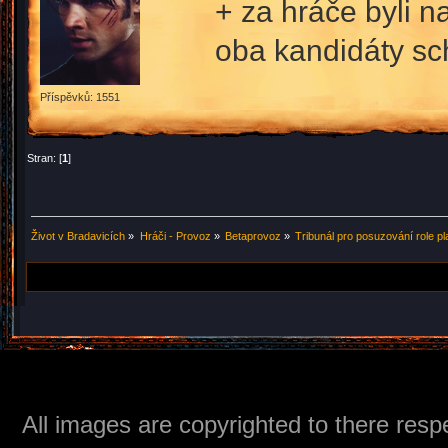
+ za hráče byli n
oba kandidáty sch
Příspěvků: 1551
Stran: [
1
]
Život v Bradavicích
»
Hráči - Provoz
»
Betaprovoz
»
Tribunál pro posuzování role p
All images are copyrighted to there respe