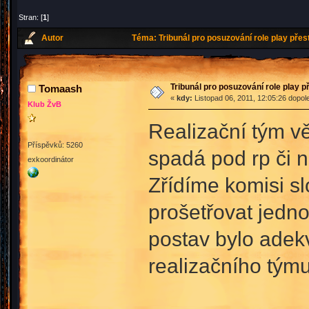
Stran: [
1
]
Autor
Téma: Tribunál pro posuzování role play pře
Tribunál pro posuzování role play 
Tomaash
«
kdy:
Listopad 06, 2011, 12:05:26 dopol
Klub ŽvB
Realizační tým vě
Příspěvků: 5260
spadá pod rp či n
exkoordinátor
Zřídíme komisi sl
prošetřovat jedno
postav bylo adekv
realizačního týmu