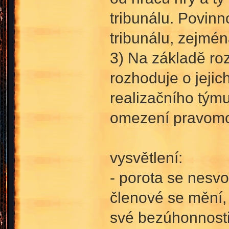
tribunálu. Povinn
tribunálu, zejmén
3) Na základě roz
rozhoduje o jejic
realizačního tým
omezení pravomo
vysvětlení:
- porota se nesvo
členové se mění,
své bezúhonnost