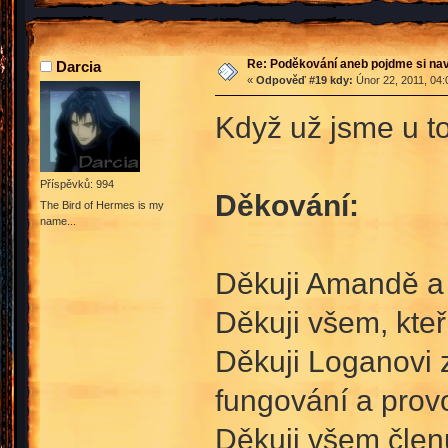
Re: Poděkování aneb pojdme si na
Darcia
«
Odpověď #19 kdy:
Únor 22, 2011, 04:
Když už jsme u to
Příspěvků: 994
Děkování:
The Bird of Hermes is my
name...
Děkuji Amandě a 
Děkuji všem, kteř
Děkuji Loganovi 
fungování a prov
Děkuji všem členu