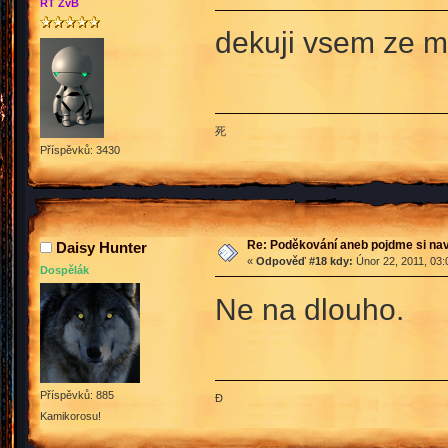
RT ŽvB
dekuji vsem ze me
死
Příspěvků: 3430
Re: Poděkování aneb pojdme si na
Daisy Hunter
«
Odpověď #18 kdy:
Únor 22, 2011, 03:
Dospělák
Ne na dlouho.
Příspěvků: 885
Đ
Kamikorosu!