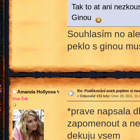
Tak to at ani nezkou
Ginou
Souhlasím no ale
peklo s ginou mu
Re: Poděkování aneb pojdme si na
Amanda Hollyova ϟ
«
Odpověď #31 kdy:
Únor 28, 2011, 11:
Klub ŽvB
*prave napsala dl
zapomenout a nekt
dekuju vsem