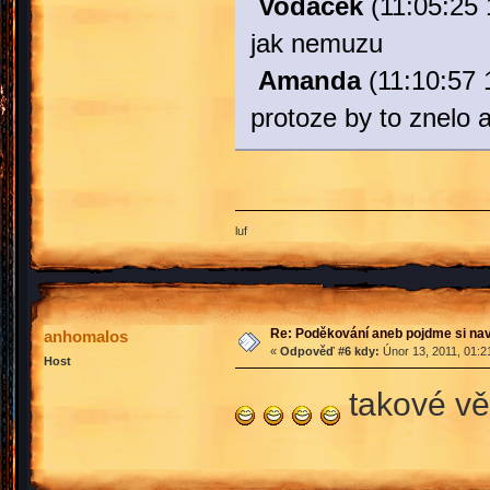
Vodacek
(11:05:25 
jak nemuzu
Amanda
(11:10:57 
protoze by to znelo a
luf
Re: Poděkování aneb pojdme si na
anhomalos
«
Odpověď #6 kdy:
Únor 13, 2011, 01:2
Host
takové vě