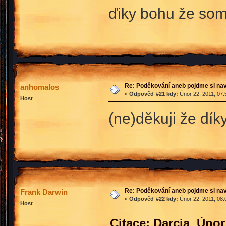
ďiky bohu že som 
Re: Poděkování aneb pojdme si na
anhomalos
«
Odpověď #21 kdy:
Únor 22, 2011, 07:
Host
(ne)děkuji že dík
Re: Poděkování aneb pojdme si na
Frank Darwin
«
Odpověď #22 kdy:
Únor 22, 2011, 08:
Host
Citace: Darcia Únor