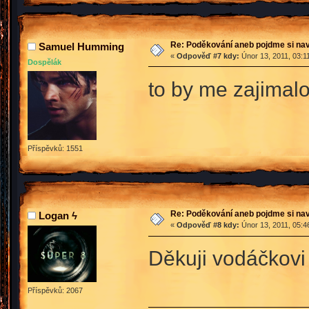
Re: Poděkování aneb pojdme si na
Samuel Humming
«
Odpověď #7 kdy:
Únor 13, 2011, 03:1
Dospělák
to by me zajimal
Příspěvků: 1551
Re: Poděkování aneb pojdme si na
Logan ϟ
«
Odpověď #8 kdy:
Únor 13, 2011, 05:4
Děkuji vodáčkovi 
Příspěvků: 2067