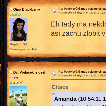
Re: Poděkování aneb pojdme si na
Gina Blackberry
«
Odpověď #4 kdy:
Únor 13, 2011, 12:5
Dospělák
Eh tady ma nekdo 
asi zacnu zlobit
Příspěvků: 569
Členka organizace Tally
Re: Poděkování aneb pojdme si na
Bc. Vodacek je osel
«
Odpověď #5 kdy:
Únor 13, 2011, 01:1
RT ŽvB
Citace
Amanda
(10:54:11 1