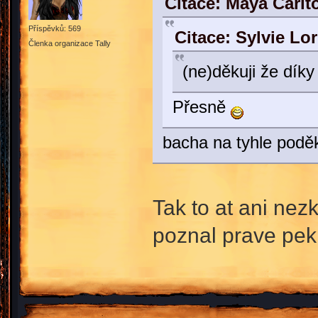
Citace: Maya Carlt
Příspěvků: 569
Citace: Sylvie Lo
Členka organizace Tally
(ne)děkuji že dík
Přesně
bacha na tyhle poděk
Tak to at ani nez
poznal prave pe