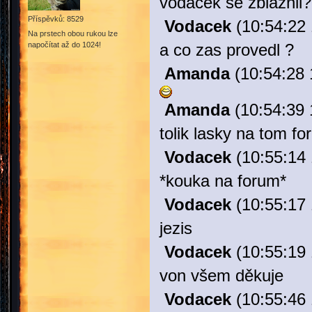
vodacek se zblaznil?
Příspěvků: 8529
Vodacek
(10:54:22 
Na prstech obou rukou lze
napočítat až do 1024!
a co zas provedl ?
Amanda
(10:54:28 
Amanda
(10:54:39 
tolik lasky na tom fo
Vodacek
(10:55:14 
*kouka na forum*
Vodacek
(10:55:17 
jezis
Vodacek
(10:55:19 
von všem děkuje
Vodacek
(10:55:46 