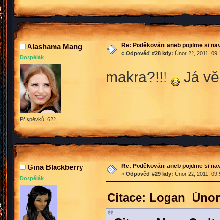
Re: Poděkování aneb pojdme si na
Alashama Mang
«
Odpověď #28 kdy:
Únor 22, 2011, 09:
Dospělák
makra?!!!
Já vě
Příspěvků: 622
Re: Poděkování aneb pojdme si na
Gina Blackberry
«
Odpověď #29 kdy:
Únor 22, 2011, 09:
Dospělák
Citace: Logan Únor 