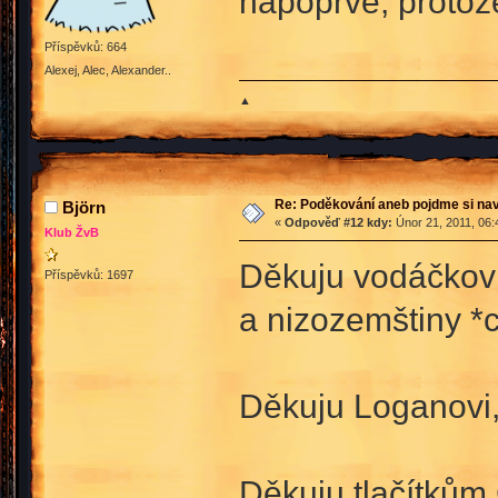
napoprvé, protože
Příspěvků: 664
Alexej, Alec, Alexander..
▲
Re: Poděkování aneb pojdme si na
Björn
«
Odpověď #12 kdy:
Únor 21, 2011, 06:
Klub ŽvB
Děkuju vodáčkovi,
Příspěvků: 1697
a nizozemštiny *
Děkuju Loganovi, 
Děkuju tlačítkům 