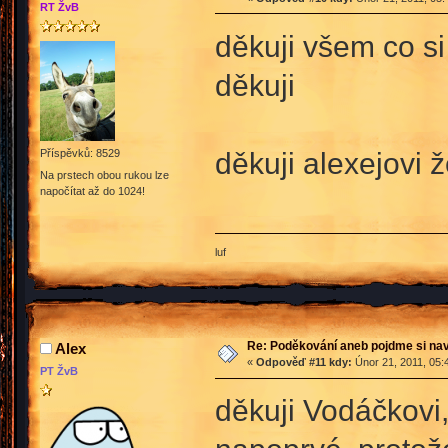
RT ŽvB
děkuji všem co s
děkuji
děkuji alexejovi
Příspěvků: 8529
Na prstech obou rukou lze
napočítat až do 1024!
luf
Re: Poděkování aneb pojdme si na
Alex
«
Odpověď #11 kdy:
Únor 21, 2011, 05:
PT ŽvB
děkuji Vodáčkovi,