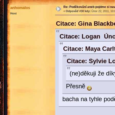
Re: Poděkování aneb pojdme si na
anhomalos
«
Odpověď #30 kdy:
Únor 22, 2011, 10:
Host
Citace: Gina Blackb
Citace: Logan Úno
Citace: Maya Carl
Citace: Sylvie L
(ne)děkuji že dí
Přesně
bacha na tyhle podě