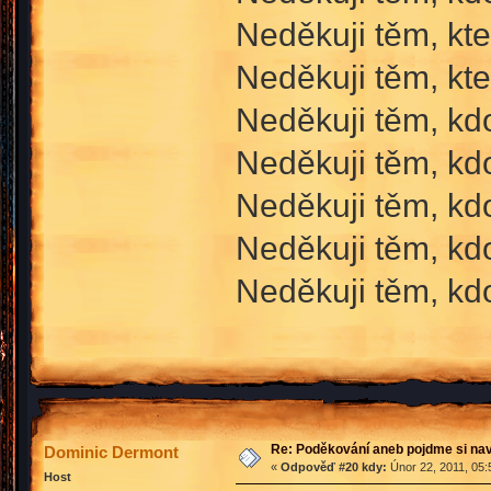
Neděkuji těm, kt
Neděkuji těm, kte
Neděkuji těm, kd
Neděkuji těm, kdo
Neděkuji těm, kd
Neděkuji těm, kd
Neděkuji těm, kdo
Re: Poděkování aneb pojdme si na
Dominic Dermont
«
Odpověď #20 kdy:
Únor 22, 2011, 05:
Host