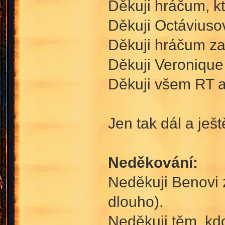
Děkuji hráčum, kt
Děkuji Octáviusov
Děkuji hráčum za
Děkuji Veronique 
Děkuji všem RT a
Jen tak dál a ještě
Neděkování:
Neděkuji Benovi z
dlouho).
Neděkuji těm, kdo