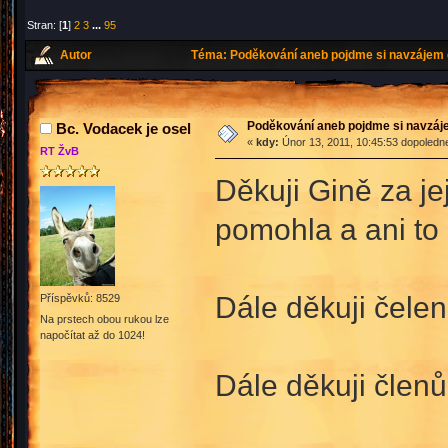
Stran: [
1
]
2
3
...
95
Autor
Téma: Poděkování aneb pojdme si navzájem 
Poděkování aneb pojdme si navzáj
Bc. Vodacek je osel
«
kdy:
Únor 13, 2011, 10:45:53 dopoledn
RT ŽvB
Děkuji Gině za je
pomohla a ani to
Dále děkuji čele
Příspěvků: 8529
Na prstech obou rukou lze
napočítat až do 1024!
Dále děkuji člen