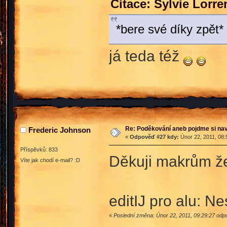
Citace: Sylvie Lorr
*bere své díky zpět* 
já teda též
Re: Poděkování aneb pojdme si na
Frederic Johnson
«
Odpověď #27 kdy:
Únor 22, 2011, 08:
Příspěvků: 833
Děkuji makrům ž
Víte jak chodí e-mail? :D
editIJ pro alu: 
«
Poslední změna: Únor 22, 2011, 09:29:27 odp