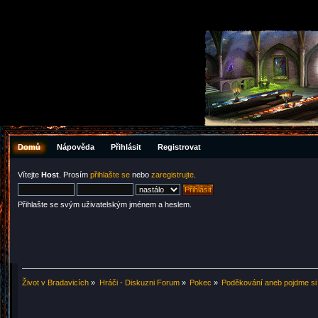
Domů
Nápověda
Přihlásit
Registrovat
Vítejte
Host
. Prosím
přihlašte se
nebo
zaregistrujte
.
Přihlašte se svým uživatelským jménem a heslem.
Život v Bradavicích
»
Hráči - Diskuzni Forum
»
Pokec
»
Poděkování aneb pojdme si