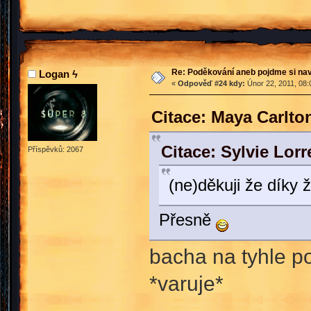
Re: Poděkování aneb pojdme si na
Logan ϟ
«
Odpověď #24 kdy:
Únor 22, 2011, 08:
Citace: Maya Carlto
Citace: Sylvie Lor
Příspěvků: 2067
(ne)děkuji že díky 
Přesně
bacha na tyhle p
*varuje*