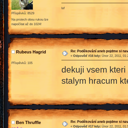
luf
Příspěvků: 8529
Na prstech obou rukou lze
napočítat až do 1024!
Re: Poděkování aneb pojdme si na
Rubeus Hagrid
«
Odpověď #16 kdy:
Únor 22, 2011, 01:
Příspěvků: 105
dekuji vsem kter
stalym hracum kter
Re: Poděkování aneb pojdme si na
Ben Thruffle
«
Odpověď #17 kdy:
Únor 22, 2011, 01: