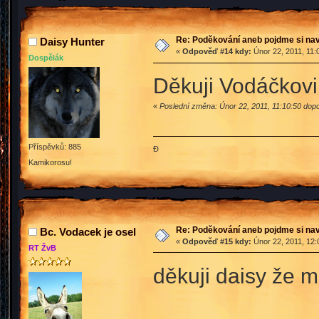
Re: Poděkování aneb pojdme si na
Daisy Hunter
«
Odpověď #14 kdy:
Únor 22, 2011, 11:
Dospělák
Děkuji Vodáčkovi za 
«
Poslední změna: Únor 22, 2011, 11:10:50 dop
Příspěvků: 885
Đ
Kamikorosu!
Re: Poděkování aneb pojdme si na
Bc. Vodacek je osel
«
Odpověď #15 kdy:
Únor 22, 2011, 12:
RT ŽvB
děkuji daisy že mi d