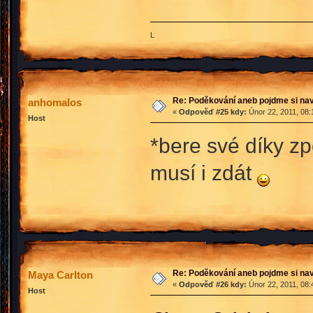
L
Re: Poděkování aneb pojdme si na
anhomalos
«
Odpověď #25 kdy:
Únor 22, 2011, 08:
Host
*bere své díky zpě
musí i zdát
Re: Poděkování aneb pojdme si na
Maya Carlton
«
Odpověď #26 kdy:
Únor 22, 2011, 08:
Host