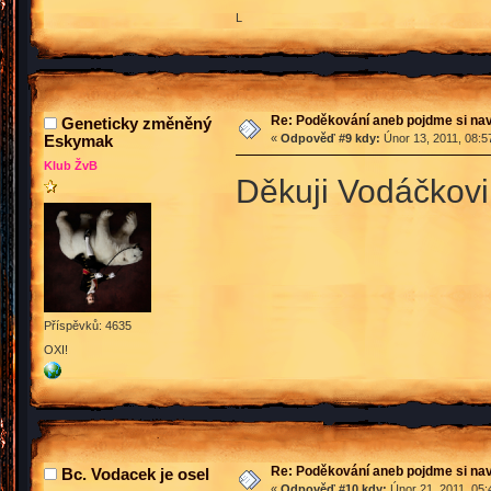
L
Re: Poděkování aneb pojdme si na
Geneticky změněný
Eskymak
«
Odpověď #9 kdy:
Únor 13, 2011, 08:5
Klub ŽvB
Děkuji Vodáčkovi
Příspěvků: 4635
OXI!
Re: Poděkování aneb pojdme si na
Bc. Vodacek je osel
«
Odpověď #10 kdy:
Únor 21, 2011, 05: