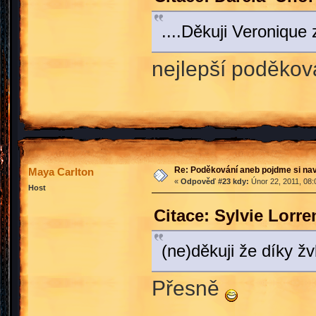
....Děkuji Veronique 
nejlepší poděko
Re: Poděkování aneb pojdme si na
Maya Carlton
«
Odpověď #23 kdy:
Únor 22, 2011, 08:
Host
Citace: Sylvie Lorr
(ne)děkuji že díky ž
Přesně