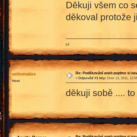
Děkuji všem co s
děkoval protože j
luf
Re: Poděkování aneb pojdme si na
anhomalos
«
Odpověď #1 kdy:
Únor 13, 2011, 12:0
Host
děkuji sobě .... t
Re: Poděkování aneb pojdme si na