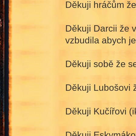
Děkuji hráčům že 
Děkuji Darcii že
vzbudila abych je 
Děkuji sobě že s
Děkuji Lubošovi ž
Děkuji Kučířovi (i
Děkuji Eskymákov