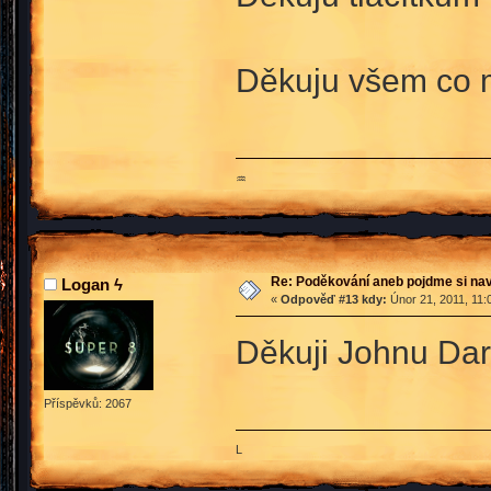
Děkuju všem co
♒
Re: Poděkování aneb pojdme si na
Logan ϟ
«
Odpověď #13 kdy:
Únor 21, 2011, 11:
Děkuji Johnu Darw
Příspěvků: 2067
L